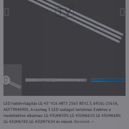
LED háttérvilágítás LG 43" V16 ART3 2563 REV2.3, 6916L-2563A,
AGF79046901. A csomag 3 LED szalagot tartalmaz. Ezekhez a
modellekhez alkalmas: LG 43UH650V, LG 43UH661V, LG 43UH668V,
LG 43UH676V, LG 43UW761H és mások.
Részletek