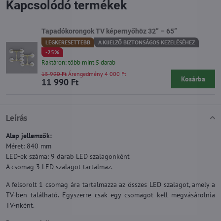
Kapcsolódó termékek
Tapadókorongok TV képernyőhöz 32” – 65”
LEGKERESETTEBB
A KIJELZŐ BIZTONSÁGOS KEZELÉSÉHEZ
-25%
Raktáron: több mint 5 darab
15 990 Ft
Árengedmény 4 000 Ft
Kosárba
11 990 Ft
Leírás
Alap jellemzők:
Méret: 840 mm
LED-ek száma: 9 darab LED szalagonként
A csomag 3 LED szalagot tartalmaz.
A felsorolt 1 csomag ára tartalmazza az összes LED szalagot, amely a
TV-ben található. Egyszerre csak egy csomagot kell megvásárolnia
TV-nként.