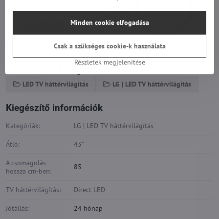
Minden cookie elfogadása
Csak a szükséges cookie-k használata
Részletek megjelenítése
Továbbiak a kategóriából
LED TV háttérvilágítás
LG | LED TV háttérvilágítás
Kiegészítő információk
Kategóriák:
LG | LED TV háttérvilágítás
Átló:
43"
A csomagolás
85
hossza cm-ben:
TV háttérvilágítás:
Direct LED
Jótállás:
24 hónap