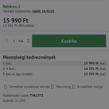
Raktáron: 2
Várható kézbesítés:
Hétfő
26/8/10
15 990 Ft
12 591 Ft
ÁFA nélkül
Kosárba
bal.
Mennyiségi kedvezmények
1
bal.:
15 990 Ft
/bal.
2-4
bal.:
14 391 Ft
/bal.
5
bal.
és így tovább
:
13 592 Ft
/bal.
Termékre vonatkozó kérdés
Watchdog
Kiszállítás módja
Raktározási szám:
TVA1375
Gyártó:
LG (AM)