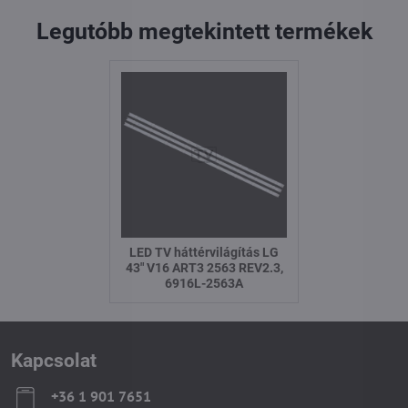
Legutóbb megtekintett termékek
LED TV háttérvilágítás LG
43" V16 ART3 2563 REV2.3,
6916L-2563A
Kapcsolat
+36 1 901 7651