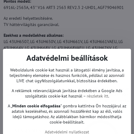
Pontos modell:
6916L-2563A, 43'' V16 ART3 2563 REV2.3 2-UHD1, AGF79046901
Az eredeti helyettesítésére.
TV háttérvilágítás garanciával.
Ezekhez a modellekhez alkalmas:
LG 43UH6507, LG 43UH650V, LG 43UH661V, LG 43UH661VAEU, LG
43UH664V, LG 43UH668V, LG 43UH668VAEU, LG 43UH676V, LG
43UW761H és mások.
Adatvédelmi beállítások
Ezekhez a képernyőkhöz alkalmas:
Weboldalunk cookie-kat használ a látogatói élmény javítása, a
LC430DGG-FJM1, LC430DGG-FJM2, LC430DGGFJM1,
teljesítmény elemzése és hasznos funkciók, például az azonnali
LC430DGGFJM2 és mások.
LIVE chat ügyfélszolgálatunkkal, biztosítása érdekében.
Ezek a TV-modellek különböző típusú LED-háttérvilágítást
A reklámok relevanciájának javítása érdekében a Google Ads
használhatnak (különböző számú LED stb.). Megrendelés előtt
szolgáltatás cookie-kat használ –
részletek itt
.
kérjük, ellenőrizze, hogy a TV-je valóban ilyen típusú LED szalagokat
A „
Minden cookie elfogadása
" gombra kattintva Ön hozzájárul az
tartalmazz-e.
adatok kezeléséhez, és azonnali hozzáférést kap az élő, valós
idejű támogatáshoz. Az alábbiakban bármikor módosíthatja
cookie-beállításait.
Adatvédelmi nyilatkozat