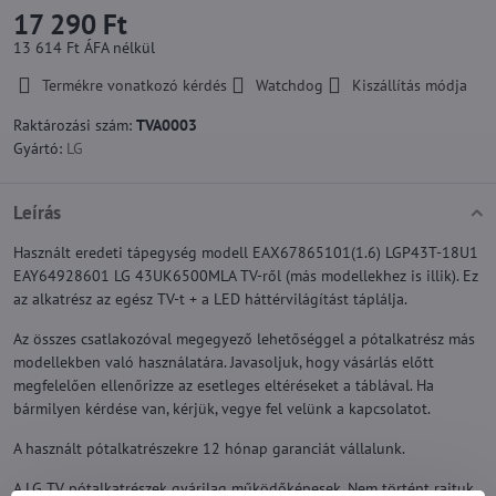
17 290 Ft
13 614 Ft
ÁFA nélkül
Termékre vonatkozó kérdés
Watchdog
Kiszállítás módja
Raktározási szám:
TVA0003
Gyártó:
LG
Leírás
Használt eredeti tápegység modell EAX67865101(1.6) LGP43T-18U1
EAY64928601 LG 43UK6500MLA TV-ről (más modellekhez is illik). Ez
az alkatrész az egész TV-t + a LED háttérvilágítást táplálja.
Az összes csatlakozóval megegyező lehetőséggel a pótalkatrész más
modellekben való használatára. Javasoljuk, hogy vásárlás előtt
megfelelően ellenőrizze az esetleges eltéréseket a táblával. Ha
bármilyen kérdése van, kérjük, vegye fel velünk a kapcsolatot.
A használt pótalkatrészekre 12 hónap garanciát vállalunk.
A LG TV pótalkatrészek gyárilag működőképesek. Nem történt rajtuk