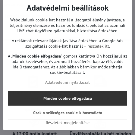
javítás vagy szervizelés.
Adatvédelmi beállítások
Továbbiak a kategóriából
Weboldalunk cookie-kat használ a látogatói élmény javítása, a
Pótalkatrészek | LG TV
Tápegységek | LG TV
teljesítmény elemzése és hasznos funkciók, például az azonnali
LIVE chat ügyfélszolgálatunkkal, biztosítása érdekében.
A reklámok relevanciájának javítása érdekében a Google Ads
szolgáltatás cookie-kat használ –
részletek itt
.
Előző termék
Következő termék
A „
Minden cookie elfogadása
" gombra kattintva Ön hozzájárul az
adatok kezeléséhez, és azonnali hozzáférést kap az élő, valós
idejű támogatáshoz. Az alábbiakban bármikor módosíthatja
cookie-beállításait.
Adatvédelmi nyilatkozat
Minden termékünket
Szállítás csak 1490 Ft
Minden cookie elfogadása
teszteljük
25 000 Ft felett ingyenes a szállítás
100%-os működőképességet
garantálunk
Csak a szükséges cookie-k használata
Részletek megjelenítése
A 12:00 óráig leadott
Ügyfélszolgálat a hét minden