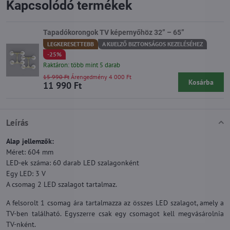
Kapcsolódó termékek
Tapadókorongok TV képernyőhöz 32” – 65”
LEGKERESETTEBB
A KIJELZŐ BIZTONSÁGOS KEZELÉSÉHEZ
-25%
Raktáron: több mint 5 darab
15 990 Ft
Árengedmény 4 000 Ft
Kosárba
11 990 Ft
Leírás
Alap jellemzők:
Méret: 604 mm
LED-ek száma: 60 darab LED szalagonként
Egy LED: 3 V
A csomag 2 LED szalagot tartalmaz.
A felsorolt 1 csomag ára tartalmazza az összes LED szalagot, amely a
TV-ben található. Egyszerre csak egy csomagot kell megvásárolnia
TV-nként.