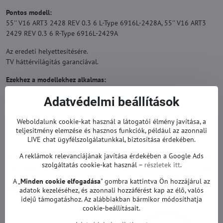
Pontos modell:
55'' V16 ART3 2428 REV 0.3 6 L-Type 6916L-2428A, 55'' V16 ART3
2429 REV 0.3 6 R-Type 6916L-2429A
Az eredeti helyettesítésére.
TV háttérvilágítás garanciával.
Ezekhez a modellekhez alkalmas:
LG 55LH6047, LG 55LH604V, LG 55LH615V, LG 55LH630V, LG
Adatvédelmi beállítások
55LW340C és mások.
Ezekhez a képernyőkhöz alkalmas:
Weboldalunk cookie-kat használ a látogatói élmény javítása, a
LC550EUE-FJM1, LC550EUE-FJM2, LC550EUE-FJM3, LC550EUE-FJM4
teljesítmény elemzése és hasznos funkciók, például az azonnali
és mások.
LIVE chat ügyfélszolgálatunkkal, biztosítása érdekében.
A reklámok relevanciájának javítása érdekében a Google Ads
Ezek a TV-modellek különböző típusú LED-háttérvilágítást
szolgáltatás cookie-kat használ –
részletek itt
.
használhatnak (különböző számú LED stb.). Megrendelés előtt
kérjük, ellenőrizze, hogy a TV-je valóban ilyen típusú LED szalagokat
A „
Minden cookie elfogadása
" gombra kattintva Ön hozzájárul az
tartalmazz-e.
adatok kezeléséhez, és azonnali hozzáférést kap az élő, valós
idejű támogatáshoz. Az alábbiakban bármikor módosíthatja
cookie-beállításait.