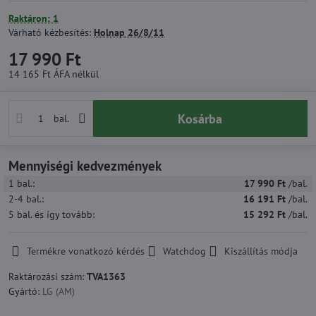
Raktáron: 1
Várható kézbesítés:
Holnap
26/8/11
17 990 Ft
14 165 Ft
ÁFA nélkül
Kosárba
bal.
Mennyiségi kedvezmények
1
bal.:
17 990 Ft
/bal.
2-4
bal.:
16 191 Ft
/bal.
5
bal.
és így tovább
:
15 292 Ft
/bal.
Termékre vonatkozó kérdés
Watchdog
Kiszállítás módja
Raktározási szám:
TVA1363
Gyártó:
LG (AM)