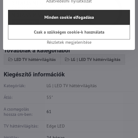
Adatvédelmi nyilatkozat
Minden cookie elfogadása
Csak a szükséges cookie-k használata
Részletek megjelenítése
Továbbiak a kategóriából
LED TV háttérvilágítás
LG | LED TV háttérvilágítás
Kiegészítő információk
Kategóriák:
LG | LED TV háttérvilágítás
Átló:
55"
A csomagolás
61
hossza cm-ben:
TV háttérvilágítás:
Edge LED
Jótállás:
24 hónap