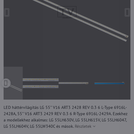
LED háttérvilágítás LG 55’’ V16 ART3 2428 REV 0.3 6 L-Type 6916L-
2428A, 55’’ V16 ART3 2429 REV 0.3 6 R-Type 6916L-2429A. Ezekhez
a modellekhez alkalmas: LG 55LH630V, LG 55LH615V, LG 55LH6047,
LG 55LH604V, LG 55LW340C és mások.
Részletek