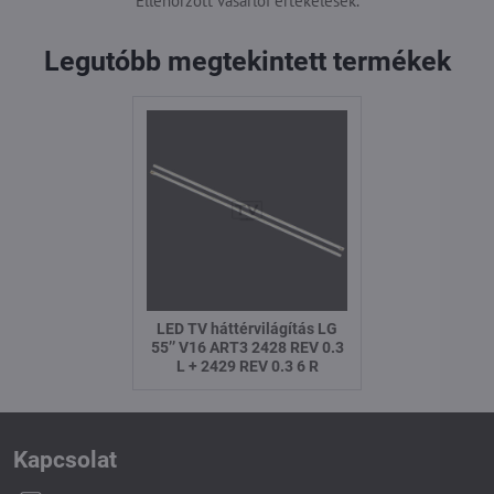
Ellenőrzött vásárlói értékelések.
Legutóbb megtekintett termékek
LED TV háttérvilágítás LG
55’’ V16 ART3 2428 REV 0.3
L + 2429 REV 0.3 6 R
Kapcsolat