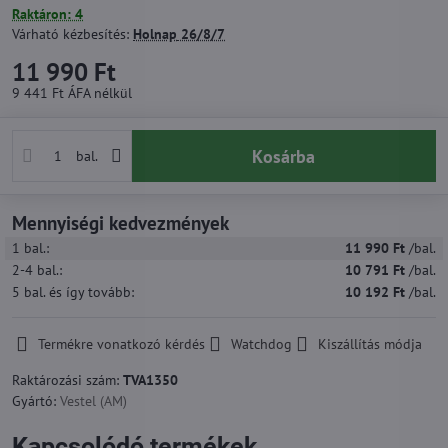
Raktáron: 4
Várható kézbesítés:
Holnap
26/8/7
11 990 Ft
9 441 Ft
ÁFA nélkül
Kosárba
bal.
Mennyiségi kedvezmények
1
bal.:
11 990 Ft
/bal.
2-4
bal.:
10 791 Ft
/bal.
5
bal.
és így tovább
:
10 192 Ft
/bal.
Termékre vonatkozó kérdés
Watchdog
Kiszállítás módja
Raktározási szám:
TVA1350
Gyártó:
Vestel (AM)
Kapcsolódó termékek