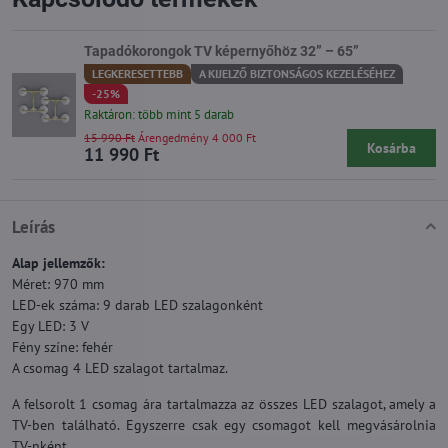
Tapadókorongok TV képernyőhöz 32” – 65”
LEGKERESETTEBB
A KIJELZŐ BIZTONSÁGOS KEZELÉSÉHEZ
-25%
Raktáron: több mint 5 darab
15 990 Ft
Árengedmény 4 000 Ft
Kosárba
11 990 Ft
Leírás
Alap jellemzők:
Méret: 970 mm
LED-ek száma: 9 darab LED szalagonként
Egy LED: 3 V
Fény színe: fehér
A csomag 4 LED szalagot tartalmaz.
A felsorolt 1 csomag ára tartalmazza az összes LED szalagot, amely a
TV-ben található. Egyszerre csak egy csomagot kell megvásárolnia
TV-nként.