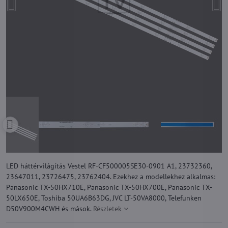
LED háttérvilágítás Vestel RF-CF500005SE30-0901 A1, 23732360,
23647011, 23726475, 23762404. Ezekhez a modellekhez alkalmas:
Panasonic TX-50HX710E, Panasonic TX-50HX700E, Panasonic TX-
50LX650E, Toshiba 50UA6B63DG, JVC LT-50VA8000, Telefunken
D50V900M4CWH és mások.
Részletek