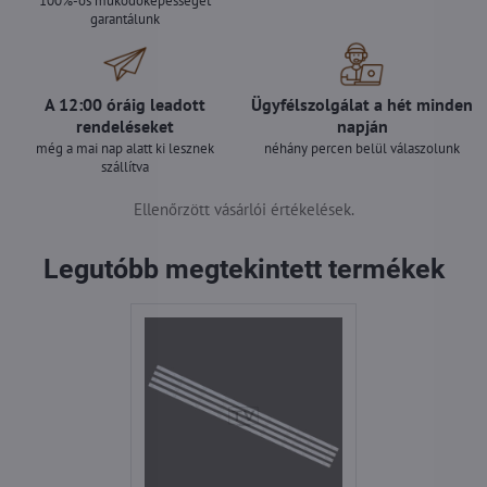
100%-os működőképességet
garantálunk
A 12:00 óráig leadott
Ügyfélszolgálat a hét minden
rendeléseket
napján
még a mai nap alatt ki lesznek
néhány percen belül válaszolunk
szállítva
Ellenőrzött vásárlói értékelések.
Legutóbb megtekintett termékek