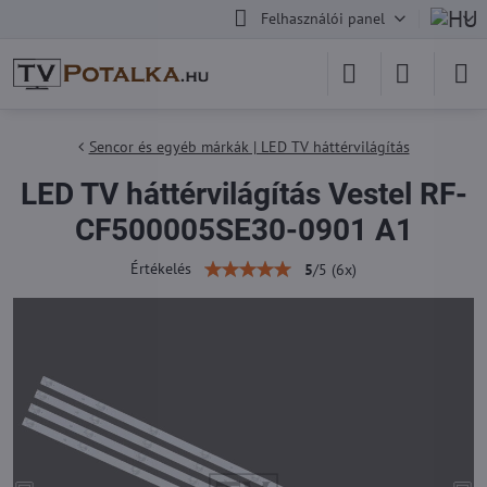
Felhasználói panel
Sencor és egyéb márkák | LED TV háttérvilágítás
LED TV háttérvilágítás Vestel RF-
CF500005SE30-0901 A1
Értékelés
5
/
5
(
6
x)