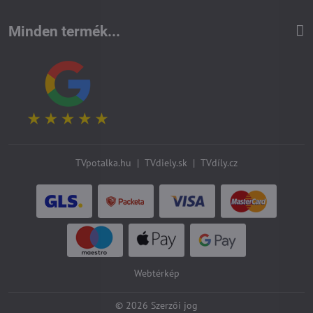
Minden termék...
TVpotalka.hu
|
TVdiely.sk
|
TVdíly.cz
Webtérkép
©
2026
Szerzői jog