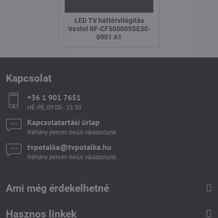
LED TV háttérvilágítás
Vestel RF-CF500005SE30-
0901 A1
Kapcsolat
+36 1 901 7651
HÉ-PÉ, 09:00 - 15:30
Kapcsolatartási űrlap
Néhány percen belül válaszolunk.
tvpotalka​@tvpotalka​.hu
Néhány percen belül válaszolunk.
Ami még érdekelhetné
Hasznos linkek