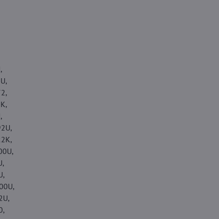
,
U,
2,
K,
,
2U,
2K,
00U,
,
U,
00U,
2U,
0,