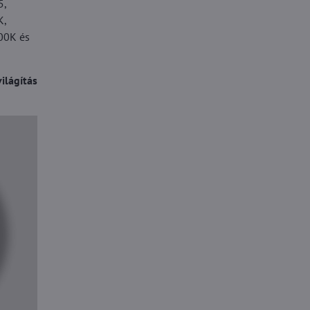
5,
K,
0K és
ilágítás