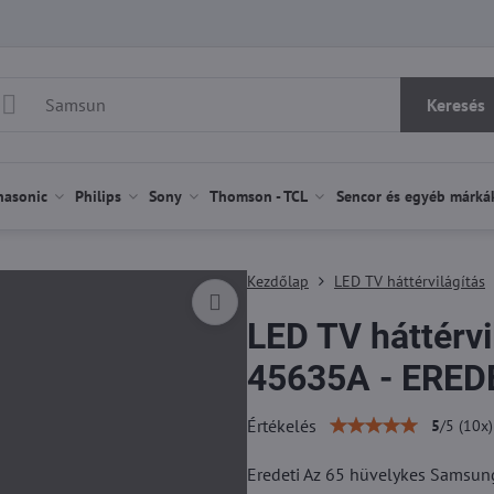
Keresés
nasonic
Philips
Sony
Thomson - TCL
Sencor és egyéb márká
Kezdőlap
LED TV háttérvilágítás
LED TV háttérv
45635A - ERED
Értékelés
5
/
5
(
10
x)
Eredeti Az 65 hüvelykes Samsung 