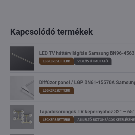
Kapcsolódó termékek
LED TV háttérvilágítás Samsung BN96-456
LEGKERESETTEBB
VIDEÓS ÚTMUTATÓ
Diffúzor panel / LGP BN61-15570A Samsu
LEGKERESETTEBB
Tapadókorongok TV képernyőhöz 32” – 65”
LEGKERESETTEBB
A KIJELZŐ BIZTONSÁGOS KEZELÉSÉHE