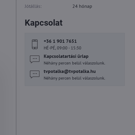
Jótállás:
24 hónap
Kapcsolat
+36 1 901 7651
HÉ-PÉ, 09:00 - 15:30
Kapcsolatartási űrlap
Néhány percen belül válaszolunk.
tvpotalka​@tvpotalka​.hu
Néhány percen belül válaszolunk.