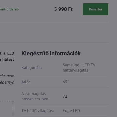
5 990 Ft
mint 5 darab
Kosárba
Kiegészítő információk
st a LED
a hűtést
Samsung | LED TV
Kategóriák:
háttérvilágítás
fele nem
Átló:
65"
képernyő
A csomagolás
72
hossza cm-ben:
TV háttérvilágítás:
Edge LED