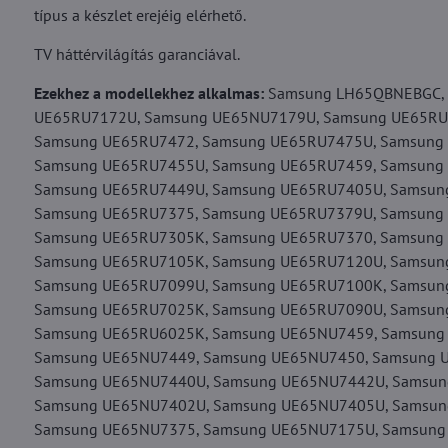
típus a készlet erejéig elérhető.
TV háttérvilágítás garanciával.
Ezekhez a modellekhez alkalmas:
Samsung LH65QBNEBGC, 
UE65RU7172U, Samsung UE65NU7179U, Samsung UE65RU
Samsung UE65RU7472, Samsung UE65RU7475U, Samsung
Samsung UE65RU7455U, Samsung UE65RU7459, Samsung
Samsung UE65RU7449U, Samsung UE65RU7405U, Samsun
Samsung UE65RU7375, Samsung UE65RU7379U, Samsung
Samsung UE65RU7305K, Samsung UE65RU7370, Samsung
Samsung UE65RU7105K, Samsung UE65RU7120U, Samsun
Samsung UE65RU7099U, Samsung UE65RU7100K, Samsun
Samsung UE65RU7025K, Samsung UE65RU7090U, Samsun
Samsung UE65RU6025K, Samsung UE65NU7459, Samsung
Samsung UE65NU7449, Samsung UE65NU7450, Samsung 
Samsung UE65NU7440U, Samsung UE65NU7442U, Samsun
Samsung UE65NU7402U, Samsung UE65NU7405U, Samsun
Samsung UE65NU7375, Samsung UE65NU7175U, Samsung