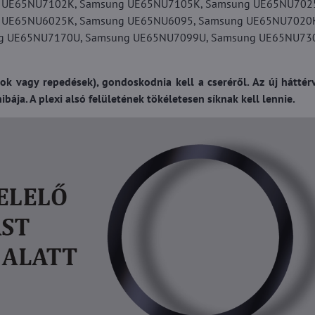
 UE65NU7102K, Samsung UE65NU7105K, Samsung UE65NU702
 UE65NU6025K, Samsung UE65NU6095, Samsung UE65NU7020
g UE65NU7170U, Samsung UE65NU7099U, Samsung UE65NU730
ok vagy repedések), gondoskodnia kell a cseréről. Az új háttérv
bája. A plexi alsó felületének tökéletesen síknak kell lennie.