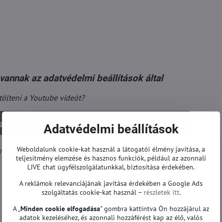
vannak az adatvédelmi beállítások által
tölteni a Youtube videót?
edélyezze - egyetért a cookie-típussal: Funkcionális
Adatvédelmi beállítások
Weboldalunk cookie-kat használ a látogatói élmény javítása, a
egnyitása új ablakban
teljesítmény elemzése és hasznos funkciók, például az azonnali
LIVE chat ügyfélszolgálatunkkal, biztosítása érdekében.
A reklámok relevanciájának javítása érdekében a Google Ads
szolgáltatás cookie-kat használ –
részletek itt
.
A „
Minden cookie elfogadása
" gombra kattintva Ön hozzájárul az
adatok kezeléséhez, és azonnali hozzáférést kap az élő, valós