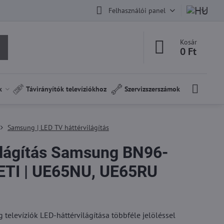
Felhasználói panel
Kosár
0 Ft
k
Távirányítók televíziókhoz
Szervizszerszámok
Samsung | LED TV háttérvilágítás
ilágítás Samsung BN96-
ETI | UE65NU, UE65RU
televíziók LED-háttérvilágítása többféle jelöléssel