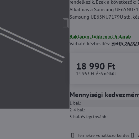
rendelkezik. Ezek a következő
Alkalmas a Samsung UE65NU7
Samsung UE65NU7179U stb. kés
Raktáron: több mint 5 darab
Várható kézbesítés:
Hétfő
26/8/
18 990 Ft
14 953 Ft
ÁFA nélkül
Mennyiségi kedvezmén
1
bal.:
2-4
bal.:
5
bal.
és így tovább
:
Termékre vonatkozó kérdés