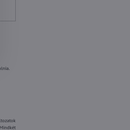
lnia.
ltozatok
 Mindkét