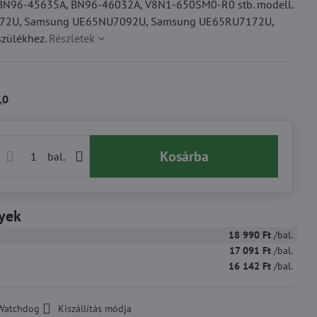
k: BN96-45635A, BN96-46032A, V8N1-650SM0-R0 stb. modell.
172U, Samsung UE65NU7092U, Samsung UE65RU7172U,
zülékhez.
Részletek
10
Kosárba
bal.
yek
18 990 Ft
/bal.
17 091 Ft
/bal.
16 142 Ft
/bal.
Watchdog
Kiszállítás módja