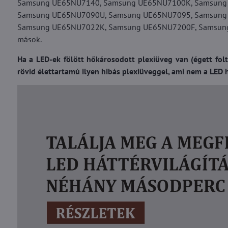
Samsung UE65NU7140, Samsung UE65NU7100K, Samsung
Samsung UE65NU7090U, Samsung UE65NU7095, Samsung
Samsung UE65NU7022K, Samsung UE65NU7200F, Samsun
mások.
Ha a LED-ek fölött hőkárosodott plexiüveg van (égett folt
rövid élettartamú ilyen hibás plexiüveggel, ami nem a LED hi