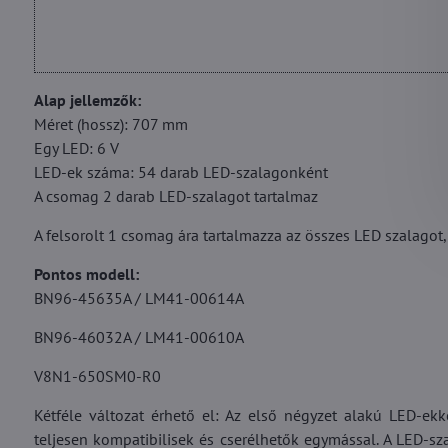
Alap jellemzők:
Méret (hossz): 707 mm
Egy LED: 6 V
LED-ek száma: 54 darab LED-szalagonként
A csomag 2 darab LED-szalagot tartalmaz
A felsorolt 1 csomag ára tartalmazza az összes LED szalagot,
Pontos modell:
BN96-45635A / LM41-00614A
BN96-46032A / LM41-00610A
V8N1-650SM0-R0
Kétféle változat érhető el: Az első négyzet alakú LED-ek
teljesen kompatibilisek és cserélhetők egymással. A LED-sz