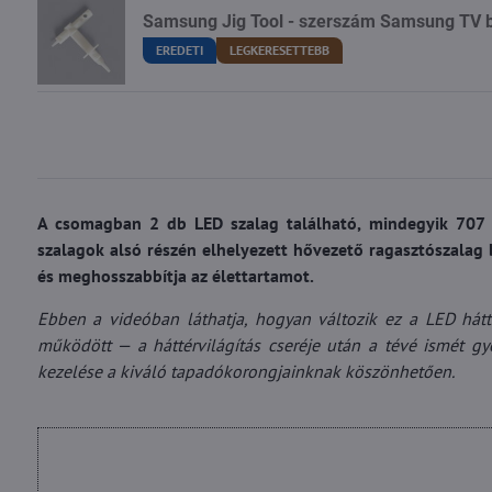
Samsung Jig Tool - szerszám Samsung TV b
EREDETI
LEGKERESETTEBB
A csomagban 2 db LED szalag található, mindegyik 707 
szalagok alsó részén elhelyezett hővezető ragasztószalag b
és meghosszabbítja az élettartamot.
Ebben a videóban láthatja, hogyan változik ez a LED hát
működött — a háttérvilágítás cseréje után a tévé ismét g
kezelése a kiváló tapadókorongjainknak köszönhetően.