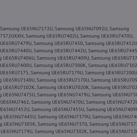
Samsung UE65NU7172U, Samsung UE65NU7092U, Samsung
7372UXXH, Samsung UE65RU7402U, Samsung UE65RU7470U,
 UE65RU7479U, Samsung UE65RU7450, Samsung UE65RU7452U
 UE65RU7440U, Samsung UE65RU7442U, Samsung UE65RU7445
g UE65RU7406U, Samsung UE65RU7409U, Samsung UE65RU737
 UE65RU7400U, Samsung UE65RU7300K, Samsung UE65RU7302
 UE65RU7175, Samsung UE65RU7179U, Samsung UE65RU7200U
g UE65RU7140U, Samsung UE65RU7170U, Samsung UE65RU709
g UE65RU7102K, Samsung UE65RU7020K, Samsung UE65RU702
g UE65NU7475U, Samsung UE65NU7479U, Samsung UE65NU75
 UE65NU7462, Samsung UE65NU7470U, Samsung UE65NU7472U
UE65NU7452U, Samsung UE65NU7455U, Samsung UE65NU7409
g UE65NU7445U, Samsung UE65NU7379U, Samsung UE65NU74
g UE65NU7305K, Samsung UE65NU7370, Samsung UE65NU737
 UE65NU7179U, Samsung UE65NU7302K, Samsung UE65NU712