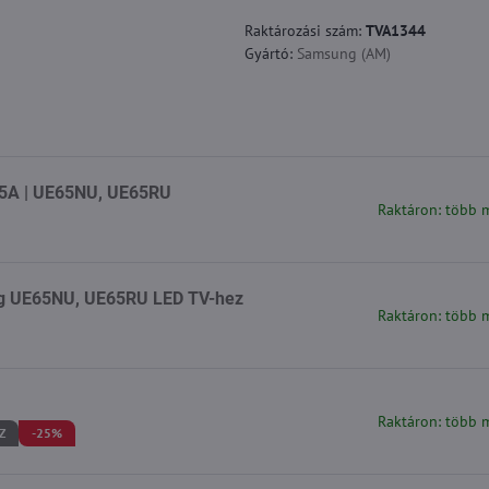
Raktározási szám:
TVA1344
Gyártó:
Samsung (AM)
35A | UE65NU, UE65RU
Raktáron: több 
ng UE65NU, UE65RU LED TV-hez
Raktáron: több 
Raktáron: több 
Z
-25%