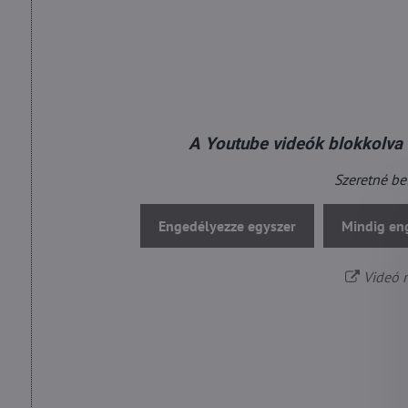
A Youtube videók blokkolva 
Szeretné be
Engedélyezze egyszer
Mindig eng
Videó m