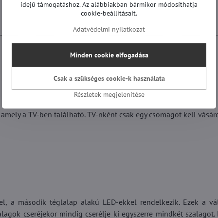
idejű támogatáshoz. Az alábbiakban bármikor módosíthatja
cookie-beállításait.
Adatvédelmi nyilatkozat
Minden cookie elfogadása
Csak a szükséges cookie-k használata
Részletek megjelenítése
 amely a TV-ben található. TV-nként csak egy csomagot kell vásáro
kel, a második téglalap alakú LED-ekkel rendelkezik. Ezek a vá
alagok cseréjekor mindig cserélje ki egyszerre mindkét szalagot.