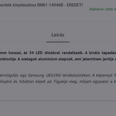
orítók kinyitásához BN81-14946B - EREDETI
Raktáron: több 
Leírás
mm hosszú, és 54 LED diódával rendelkezik. A kiváló tapadá
iztosítja. A szalagok alumínium alapúak, ami jelentősen javítja 
térvilágítás egy Samsung UE65NU tévékészüléken. A képernyő 
yönyörű és hibátlan képet ad. Figyelje meg, milyen egyszerű a 