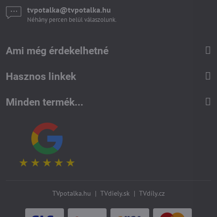
tvpotalka​@tvpotalka​.hu
Néhány percen belül válaszolunk.
Ami még érdekelhetné
Hasznos linkek
Minden termék...
TVpotalka.hu
|
TVdiely.sk
|
TVdíly.cz