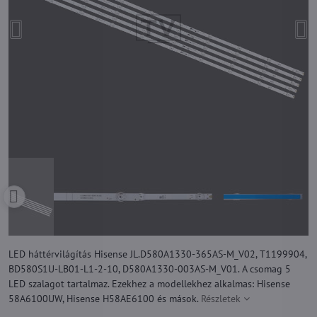
LED háttérvilágítás Hisense JL.D580A1330-365AS-M_V02, T1199904,
BD580S1U-LB01-L1-2-10, D580A1330-003AS-M_V01. A csomag 5
LED szalagot tartalmaz. Ezekhez a modellekhez alkalmas: Hisense
58A6100UW, Hisense H58AE6100 és mások.
Részletek