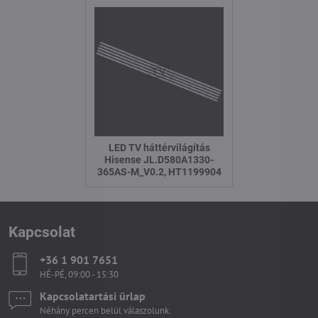
LED TV háttérvilágítás
Hisense JL.D580A1330-
365AS-M_V0.2, HT1199904
Kapcsolat
+36 1 901 7651
HÉ-PÉ, 09:00 - 15:30
Kapcsolatartási űrlap
Néhány percen belül válaszolunk.