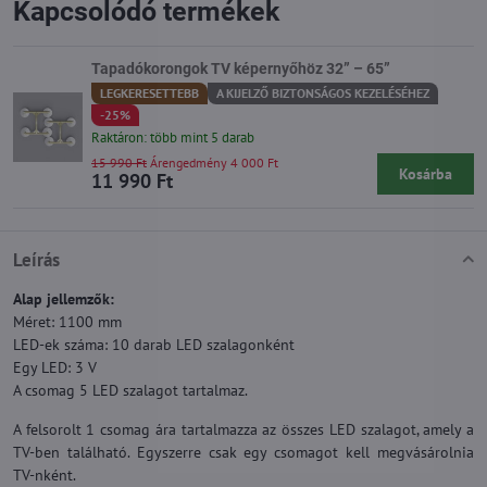
Kapcsolódó termékek
Tapadókorongok TV képernyőhöz 32” – 65”
LEGKERESETTEBB
A KIJELZŐ BIZTONSÁGOS KEZELÉSÉHEZ
-25%
Raktáron: több mint 5 darab
15 990 Ft
Árengedmény 4 000 Ft
Kosárba
11 990 Ft
Leírás
Alap jellemzők:
Méret: 1100 mm
LED-ek száma: 10 darab LED szalagonként
Egy LED: 3 V
A csomag 5 LED szalagot tartalmaz.
A felsorolt 1 csomag ára tartalmazza az összes LED szalagot, amely a
TV-ben található. Egyszerre csak egy csomagot kell megvásárolnia
TV-nként.