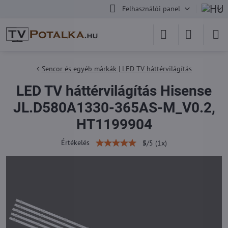
Felhasználói panel
Sencor és egyéb márkák | LED TV háttérvilágítás
LED TV háttérvilágítás Hisense
JL.D580A1330-365AS-M_V0.2,
HT1199904
Értékelés
5
/
5
(
1
x)