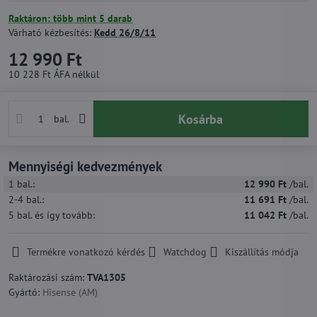
Raktáron: több mint 5 darab
Várható kézbesítés:
Kedd
26/8/11
12 990 Ft
10 228 Ft
ÁFA nélkül
Kosárba
bal.
Mennyiségi kedvezmények
1
bal.:
12 990 Ft
/bal.
2-4
bal.:
11 691 Ft
/bal.
5
bal.
és így tovább
:
11 042 Ft
/bal.
Termékre vonatkozó kérdés
Watchdog
Kiszállítás módja
Raktározási szám:
TVA1305
Gyártó:
Hisense (AM)