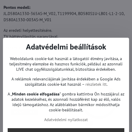
Pontos modell:
JL.D580A1330-365AS-M_V02, T1199904, BD580S1U-LB01-L1-2-10,
D580A1330-003AS-M_V01
Az eredeti helyettesítésére.
TV háttérvilágítás garanciával.
Adatvédelmi beállítások
Ezekhez a modellekhez alkalmas:
Hisense 58A6100UW, Hisense H58AE6100 és mások.
Weboldalunk cookie-kat használ a látogatói élmény javítása, a
Ezekhez a képernyőkhöz alkalmas:
teljesítmény elemzése és hasznos funkciók, például az azonnali
LIVE chat ügyfélszolgálatunkkal, biztosítása érdekében.
HD580S1U02-L1, HD580S1U03-L1, HD580S1U03-S1 és mások.
A reklámok relevanciájának javítása érdekében a Google Ads
szolgáltatás cookie-kat használ –
részletek itt
.
A „
Minden cookie elfogadása
" gombra kattintva Ön hozzájárul az
adatok kezeléséhez, és azonnali hozzáférést kap az élő, valós
idejű támogatáshoz. Az alábbiakban bármikor módosíthatja
cookie-beállításait.
Adatvédelmi nyilatkozat