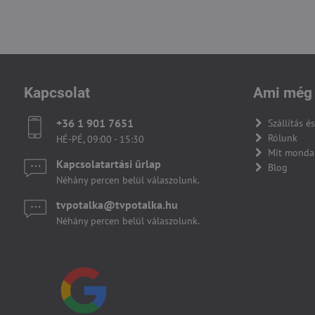
Kapcsolat
Ami még 
+36 1 901 7651
Szállítás és
Rólunk
HÉ-PÉ, 09:00 - 15:30
Mit monda
Kapcsolatartási űrlap
Blog
Néhány percen belül válaszolunk.
tvpotalka​@tvpotalka​.hu
Néhány percen belül válaszolunk.