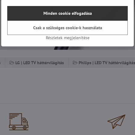
Minden cookie elfogadása
Csak a szükséges cookie-k használata
Részletek megjelenítése
s
LG | LED TV háttérvilágítás
Philips | LED TV háttérvilágítá