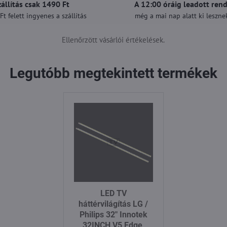
zállítás csak 1490 Ft
A 12:00 óráig leadott ren
t felett ingyenes a szállítás
még a mai nap alatt ki lesznek
Ellenőrzött vásárlói értékelések.
Legutóbb megtekintett termékek
LED TV
háttérvilágítás LG /
Philips 32" Innotek
32INCH V5 Edge,