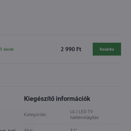
2 990 Ft
 5 darab
Kosárba
Kiegészítő információk
LG | LED TV
Kategóriák:
háttérvilágítás
Átló:
32"
got kell