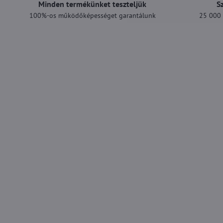
Minden termékünket teszteljük
S
100%-os működőképességet garantálunk
25 000 F