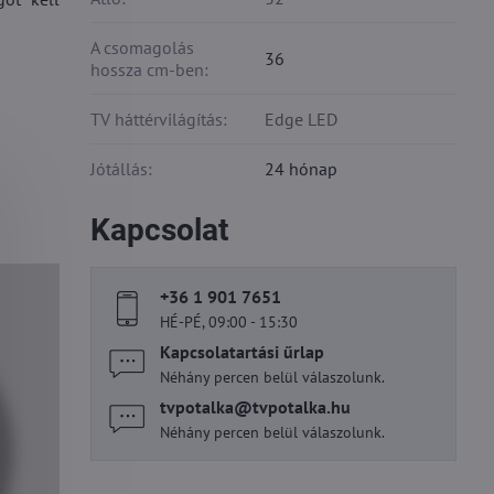
A csomagolás
36
hossza cm-ben:
TV háttérvilágítás:
Edge LED
Jótállás:
24 hónap
Kapcsolat
+36 1 901 7651
HÉ-PÉ, 09:00 - 15:30
Kapcsolatartási űrlap
Néhány percen belül válaszolunk.
tvpotalka​@tvpotalka​.hu
Néhány percen belül válaszolunk.