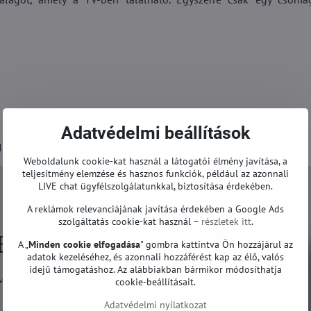
Adatvédelmi beállítások
IPS 32PFL7665H, Vizio XVT323SV és mások.
Weboldalunk cookie-kat használ a látogatói élmény javítása, a
teljesítmény elemzése és hasznos funkciók, például az azonnali
LIVE chat ügyfélszolgálatunkkal, biztosítása érdekében.
A reklámok relevanciájának javítása érdekében a Google Ads
szolgáltatás cookie-kat használ –
részletek itt
.
A „
Minden cookie elfogadása
" gombra kattintva Ön hozzájárul az
adatok kezeléséhez, és azonnali hozzáférést kap az élő, valós
idejű támogatáshoz. Az alábbiakban bármikor módosíthatja
cookie-beállításait.
Adatvédelmi nyilatkozat