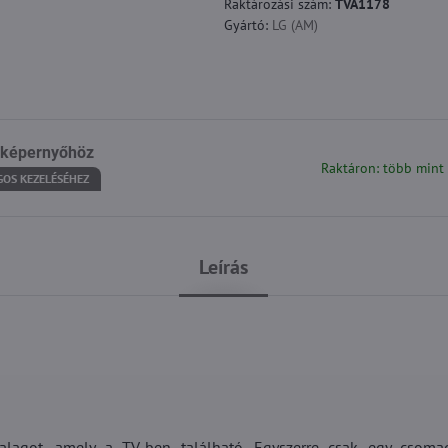
Raktározási szám:
TVA1178
Gyártó:
LG (AM)
 képernyőhöz
Raktáron: több mint
GOS KEZELÉSÉHEZ
Leírás
alagot, amely a TV-ben található. Egyszerre csak egy csoma