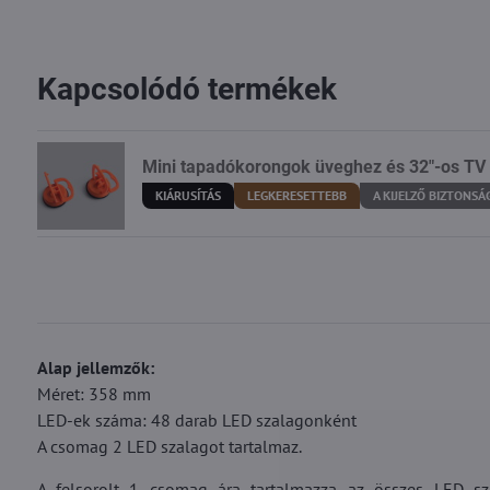
Kapcsolódó termékek
Mini tapadókorongok üveghez és 32"-os TV
KIÁRUSÍTÁS
LEGKERESETTEBB
A KIJELZŐ BIZTONSÁ
Alap jellemzők:
Méret: 358 mm
LED-ek száma: 48 darab LED szalagonként
A csomag 2 LED szalagot tartalmaz.
A felsorolt 1 csomag ára tartalmazza az összes LED sz