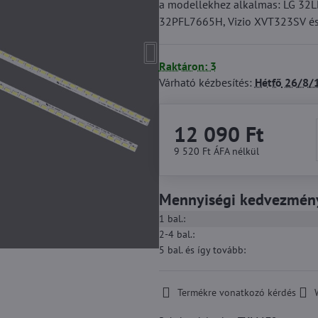
a modellekhez alkalmas: LG 32
32PFL7665H, Vizio XVT323SV é
Raktáron: 3
Várható kézbesítés:
Hétfő
26/8/
12 090 Ft
9 520 Ft
ÁFA nélkül
Mennyiségi kedvezmén
1
bal.:
2-4
bal.:
5
bal.
és így tovább
:
Termékre vonatkozó kérdés