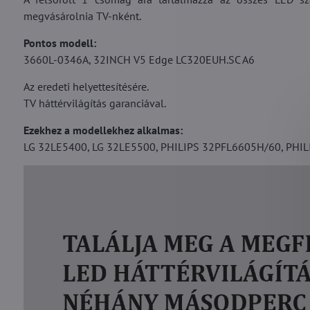
megvásárolnia TV-nként.
Pontos modell:
3660L-0346A, 32INCH V5 Edge LC320EUH.SC A6
Az eredeti helyettesítésére.
TV háttérvilágítás garanciával.
Ezekhez a modellekhez alkalmas:
LG 32LE5400, LG 32LE5500, PHILIPS 32PFL6605H/60, PHIL