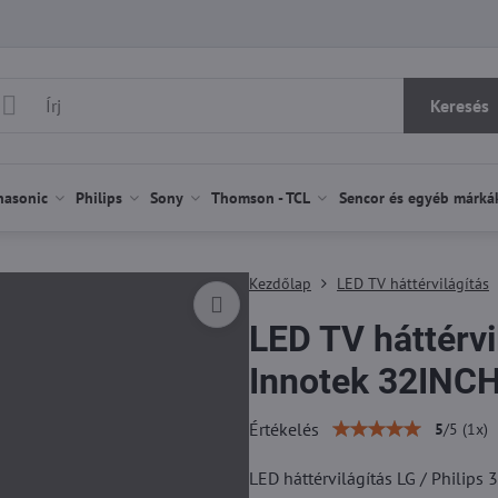
Keresés
nasonic
Philips
Sony
Thomson - TCL
Sencor és egyéb márká
Kezdőlap
LED TV háttérvilágítás
LED TV háttérvil
Innotek 32INC
Értékelés
5
/
5
(
1
x)
LED háttérvilágítás LG / Phili