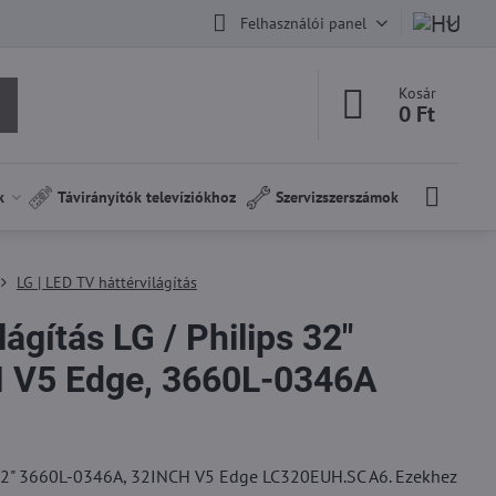
Felhasználói panel
Kosár
0 Ft
k
Távirányítók televíziókhoz
Szervizszerszámok
LG | LED TV háttérvilágítás
ágítás LG / Philips 32"
H V5 Edge, 3660L-0346A
ps 32" 3660L-0346A, 32INCH V5 Edge LC320EUH.SC A6. Ezekhez