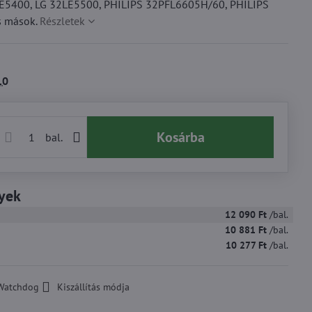
LE5400, LG 32LE5500, PHILIPS 32PFL6605H/60, PHILIPS
s mások.
Részletek
10
Kosárba
bal.
yek
12 090 Ft
/bal.
10 881 Ft
/bal.
10 277 Ft
/bal.
Watchdog
Kiszállítás módja