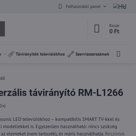
Felhasználói panel
Kosár
0 Ft
k
Távirányítók televíziókhoz
Szervizszerszámok
hoz
erzális távirányító RM-L1266
2
x)
nasonic LED televíziókhoz – kompatibilis SMART TV-kkel és
li modellekkel is. Egyszerűen használható: nincs szükség
az elemeket (nem tartozék), és máris használhatja.
Részletek