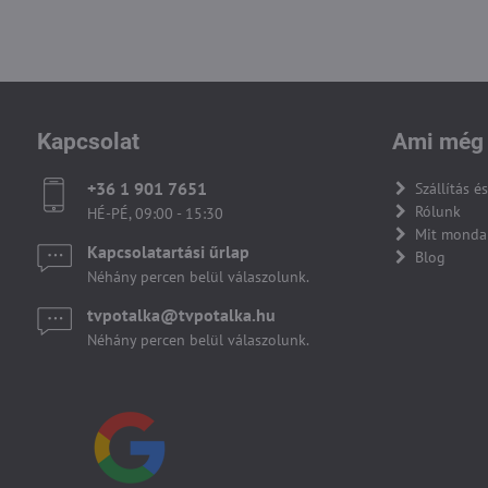
Kapcsolat
Ami még 
+36 1 901 7651
Szállítás és
Rólunk
HÉ-PÉ, 09:00 - 15:30
Mit monda
Kapcsolatartási űrlap
Blog
Néhány percen belül válaszolunk.
tvpotalka​@tvpotalka​.hu
Néhány percen belül válaszolunk.