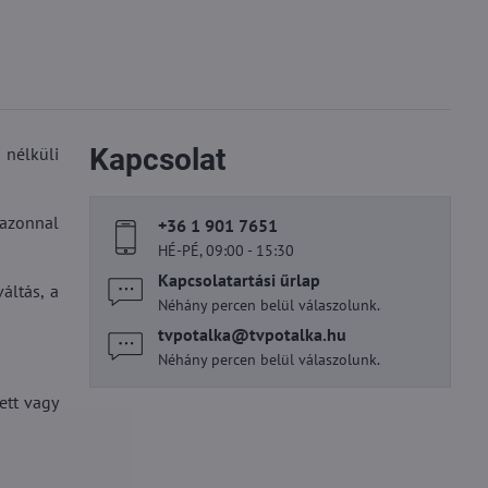
Kapcsolat
 nélküli
 azonnal
+36 1 901 7651
HÉ-PÉ, 09:00 - 15:30
Kapcsolatartási űrlap
áltás, a
Néhány percen belül válaszolunk.
tvpotalka​@tvpotalka​.hu
Néhány percen belül válaszolunk.
ett vagy