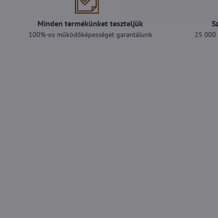
Minden termékünket teszteljük
S
100%-os működőképességet garantálunk
25 000 F