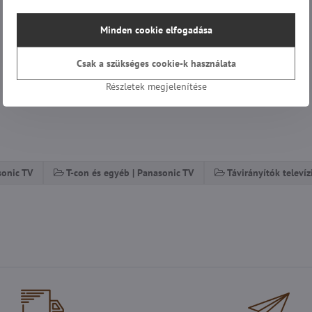
Minden cookie elfogadása
Csak a szükséges cookie-k használata
Részletek megjelenítése
sonic TV
T-con és egyéb | Panasonic TV
Távirányítók televí