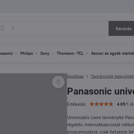
Keresés
nasonic
Philips
Sony
Thomson - TCL
Sencor és egyéb márká
Kezdőlap
Távirányítók televíziók
Panasonic univ
Értékelés
4.89
/
5
(
6
Univerzális csere távirányító Pa
régebbi, internetkapcsolat nélkü
programozásra, csak helyezze be 