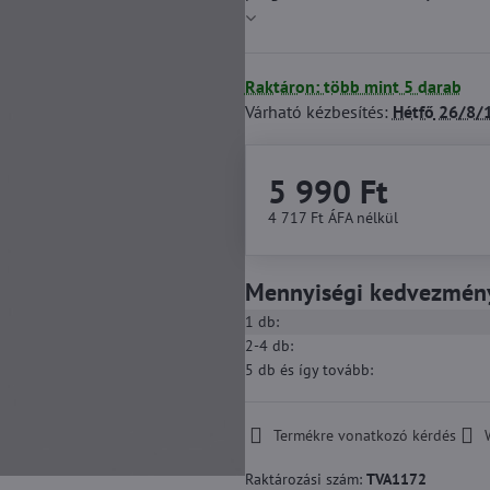
Raktáron: több mint 5 darab
Várható kézbesítés:
Hétfő
26/8/
5 990 Ft
4 717 Ft
ÁFA nélkül
Mennyiségi kedvezmén
1
db:
2-4
db:
5
db
és így tovább
:
Termékre vonatkozó kérdés
Raktározási szám:
TVA1172