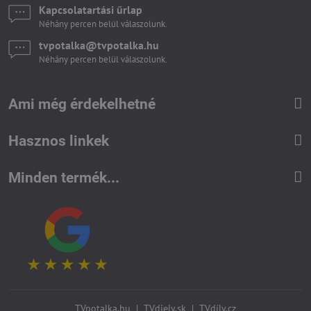
Kapcsolatartási űrlap
Néhány percen belül válaszolunk.
tvpotalka​@tvpotalka​.hu
Néhány percen belül válaszolunk.
Ami még érdekelhetné
Hasznos linkek
Minden termék...
TVpotalka.hu
|
TVdiely.sk
|
TVdíly.cz