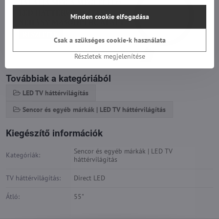
Minden cookie elfogadása
Csak a szükséges cookie-k használata
Részletek megjelenítése
Továbbiak a kategóriából
LED TV háttérvilágítás
Sencor és egyéb márkák | LED TV háttérvilágítás
Kiegészítő információk
Sencor és egyéb márkák | LED TV
Kategóriák:
háttérvilágítás
TV háttérvilágítás:
Direct LED
Átló:
55"