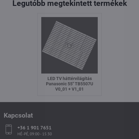
Legutóbb megtekintett termékek
LED TV háttérvilágítás
Panasonic 55" TB5507U
V0_01 + V1_01
Kapcsolat
+36 1 901 7651
HÉ-PÉ, 09:00 - 15:30