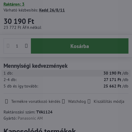
Raktáron: 3
Várható kézbesítés:
Kedd
26/8/11
30 190 Ft
23 772 Ft
ÁFA nélkül
Kosárba
Mennyiségi kedvezmények
1
db:
30 190 Ft
/db
2-4
db:
27 171 Ft
/db
5
db
és így tovább
:
25 662 Ft
/db
Termékre vonatkozó kérdés
Watchdog
Kiszállítás módja
Raktározási szám:
TVA1124
Gyártó:
Panasonic AM
Kapcsolódó termékek