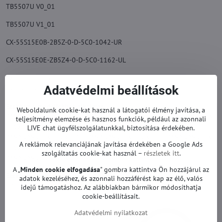
TB5507U V0_01
TB5507U V1_01
CX-55S15E0B-2B5Z-0-D-5C0-1042-UR
CX-55S15E0E-ZB5Z4-0-D-5C0-1162-UL
Az eredeti helyettesítésére.
Adatvédelmi beállítások
TV háttérvilágítás garanciával.
Ezekhez a modellekhez alkalmas:
Weboldalunk cookie-kat használ a látogatói élmény javítása, a
PANASONIC TX-55CX670E, PANASONIC TX-55CX680E, PANASONIC TX-
teljesítmény elemzése és hasznos funkciók, például az azonnali
55CX700B, PANASONIC TX-55CX700E, PANASONIC TX-55CX720,
LIVE chat ügyfélszolgálatunkkal, biztosítása érdekében.
PANASONIC TX-55CX750E, PANASONIC TX-55CXF757, PANASONIC TX-
A reklámok relevanciájának javítása érdekében a Google Ads
55CXW704, PANASONIC TX-55CXW754, PANASONIC TX-55CXX759,
szolgáltatás cookie-kat használ –
részletek itt
.
PANASONIC TH-55CX700H és mások.
A „
Minden cookie elfogadása
" gombra kattintva Ön hozzájárul az
Ezekhez a képernyőkhöz alkalmas:
adatok kezeléséhez, és azonnali hozzáférést kap az élő, valós
TZLP159UVVE, L5EDDYY00712 és mások.
idejű támogatáshoz. Az alábbiakban bármikor módosíthatja
cookie-beállításait.
Adatvédelmi nyilatkozat