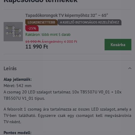
Tapadókorongok TV képernyőhöz 32” – 65”
LEGKERESETTEBB
A KIJELZŐ BIZTONSÁGOS KEZELÉSÉHEZ
-25%
Raktáron: több mint 5 darab
15 990 Ft
Árengedmény 4 000 Ft
Kosárba
11 990 Ft
Leírás
Alap jellemzők:
Méret: 542 mm
A csomag 20 LED szalagot tartalmaz. 10x TB5507U V0_01 + 10x
TB5507U V1_01 típus.
A felsorolt 1 csomag ára tartalmazza az összes LED szalagot, amely a
TV-ben található. Egyszerre csak egy csomagot kell megvásárolnia
TV-nként.
Pontos modell: