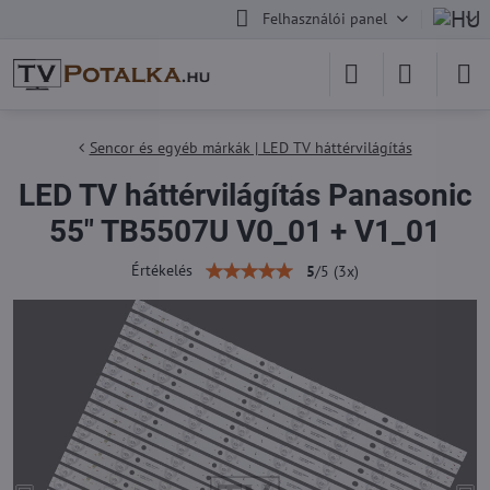
Felhasználói panel
Sencor és egyéb márkák | LED TV háttérvilágítás
LED TV háttérvilágítás Panasonic
55" TB5507U V0_01 + V1_01
Értékelés
5
/
5
(
3
x)