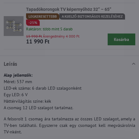
Tapadókorongok TV képernyőhöz 32” – 65”
LEGKERESETTEBB
A KIJELZŐ BIZTONSÁGOS KEZELÉSÉHEZ
-25%
Raktáron: több mint 5 darab
15 990 Ft
Árengedmény 4 000 Ft
Kosárba
11 990 Ft
Leírás
Alap jellemzők:
Méret: 537 mm
LED-ek száma: 6 darab LED szalagonként
Egy LED: 6 V
Háttérvilágítás színe: kék
A csomag 12 LED szalagot tartalmaz.
A felsorolt 1 csomag ára tartalmazza az összes LED szalagot, amely a
TV-ben található. Egyszerre csak egy csomagot kell megvásárolnia
TV-nként.