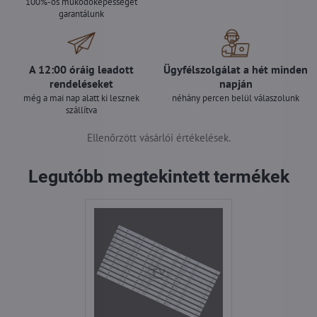
100%-os működőképességet
garantálunk
A 12:00 óráig leadott
Ügyfélszolgálat a hét minden
rendeléseket
napján
még a mai nap alatt ki lesznek
néhány percen belül válaszolunk
szállítva
Ellenőrzött vásárlói értékelések.
Legutóbb megtekintett termékek