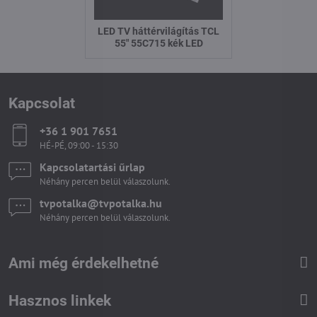
LED TV háttérvilágítás TCL
55" 55C715 kék LED
Kapcsolat
+36 1 901 7651
HÉ-PÉ, 09:00 - 15:30
Kapcsolatartási űrlap
Néhány percen belül válaszolunk.
tvpotalka​@tvpotalka​.hu
Néhány percen belül válaszolunk.
Ami még érdekelhetné
Hasznos linkek