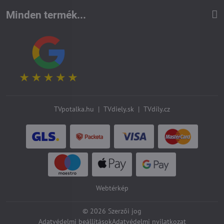
Minden termék...
TVpotalka.hu
|
TVdiely.sk
|
TVdíly.cz
Webtérkép
©
2026
Szerzői jog
Adatvédelmi beállítások
Adatvédelmi nyilatkozat