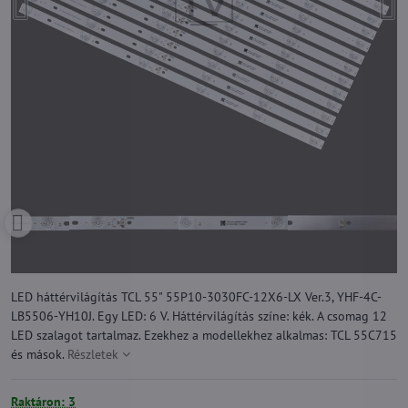
LED háttérvilágítás TCL 55" 55P10-3030FC-12X6-LX Ver.3, YHF-4C-
LB5506-YH10J. Egy LED: 6 V. Háttérvilágítás színe: kék. A csomag 12
LED szalagot tartalmaz. Ezekhez a modellekhez alkalmas: TCL 55C715
és mások.
Részletek
Raktáron: 3