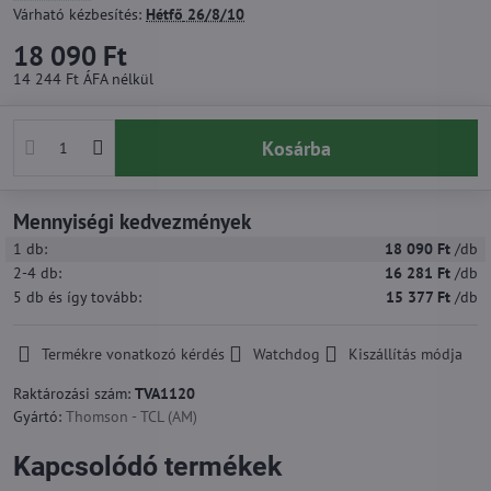
Várható kézbesítés:
Hétfő
26/8/10
18 090 Ft
14 244 Ft
ÁFA nélkül
Kosárba
Mennyiségi kedvezmények
1
db:
18 090 Ft
/db
2-4
db:
16 281 Ft
/db
5
db
és így tovább
:
15 377 Ft
/db
Termékre vonatkozó kérdés
Watchdog
Kiszállítás módja
Raktározási szám:
TVA1120
Gyártó:
Thomson - TCL (AM)
Kapcsolódó termékek