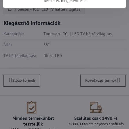
Részletek megjelenítése
Thomson - TCL | LED TV háttérvilágítás
Kiegészítő információk
Kategóriák:
Thomson - TCL | LED TV háttérvilágítás
Átló:
55"
TV háttérvilágítás:
Direct LED
Előző termék
Következő termék
Minden termékünket
Szállítás csak 1490 Ft
teszteljük
25 000 Ft felett ingyenes a szállítás