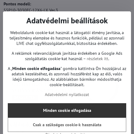
Pontos modell:
55P10-3030FC-12X6-LX Ver.3
Adatvédelmi beállítások
YHF-4C-LB5506-YH10J
Az eredeti helyettesítésére.
Weboldalunk cookie-kat használ a látogatói élmény javítása, a
teljesítmény elemzése és hasznos funkciók, például az azonnali
TV háttérvilágítás garanciával.
LIVE chat ügyfélszolgálatunkkal, biztosítása érdekében.
Ezekhez a modellekhez alkalmas:
A reklámok relevanciájának javítása érdekében a Google Ads
TCL 55C715 és mások.
szolgáltatás cookie-kat használ –
részletek itt
.
A „
Minden cookie elfogadása
" gombra kattintva Ön hozzájárul az
adatok kezeléséhez, és azonnali hozzáférést kap az élő, valós
idejű támogatáshoz. Az alábbiakban bármikor módosíthatja
cookie-beállításait.
Adatvédelmi nyilatkozat
Minden cookie elfogadása
Továbbiak a kategóriából
Csak a szükséges cookie-k használata
LED TV háttérvilágítás