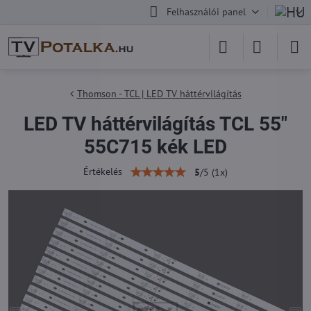
Felhasználói panel
Thomson - TCL | LED TV háttérvilágítás
LED TV háttérvilágítás TCL 55"
55C715 kék LED
Értékelés
5
/
5
(
1
x)