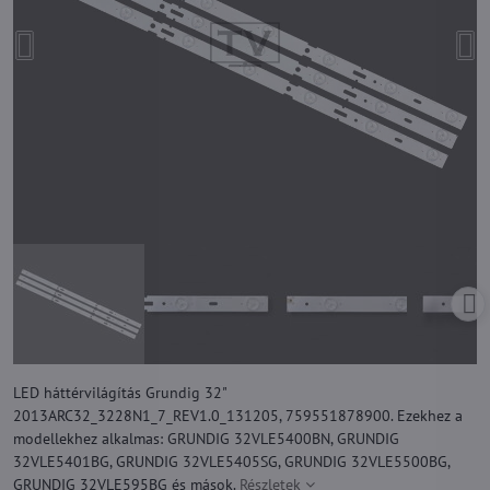
LED háttérvilágítás Grundig 32"
2013ARC32_3228N1_7_REV1.0_131205, 759551878900. Ezekhez a
modellekhez alkalmas: GRUNDIG 32VLE5400BN, GRUNDIG
32VLE5401BG, GRUNDIG 32VLE5405SG, GRUNDIG 32VLE5500BG,
GRUNDIG 32VLE595BG és mások.
Részletek