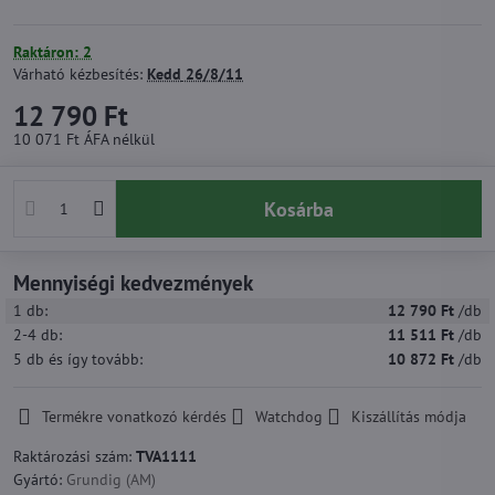
Raktáron: 2
Várható kézbesítés:
Kedd
26/8/11
12 790 Ft
10 071 Ft
ÁFA nélkül
Kosárba
Mennyiségi kedvezmények
1
db:
12 790 Ft
/db
2-4
db:
11 511 Ft
/db
5
db
és így tovább
:
10 872 Ft
/db
Termékre vonatkozó kérdés
Watchdog
Kiszállítás módja
Raktározási szám:
TVA1111
Gyártó:
Grundig (AM)