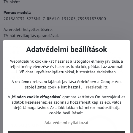
TV-nként.
Pontos modell:
2013ARC32_3228N1_7_REV1.0_131205, 759551878900
Az eredeti helyettesítésére.
TV háttérvilágítás garanciával.
Ezekhez a modellekhez alkalmas:
Adatvédelmi beállítások
GRUNDIG 32CLE5407SG, GRUNDIG 32VLE4400BM, GRUNDIG
32VLE4401BF, GRUNDIG 32VLE4500BF, GRUNDIG 32VLE4500WF,
Weboldalunk cookie-kat használ a látogatói élmény javítása, a
GRUNDIG 32VLE5400BN, GRUNDIG 32VLE5401BG, GRUNDIG
teljesítmény elemzése és hasznos funkciók, például az azonnali
32VLE5401WG, GRUNDIG 32VLE5405SG, GRUNDIG 32VLE5405WG,
LIVE chat ügyfélszolgálatunkkal, biztosítása érdekében.
GRUNDIG 32VLE5406BG, GRUNDIG 32VLE5500BG, GRUNDIG
A reklámok relevanciájának javítása érdekében a Google Ads
32VLE5500WG, GRUNDIG 32VLE5504BG, GRUNDIG 32VLE5506BG,
szolgáltatás cookie-kat használ –
részletek itt
.
GRUNDIG 32VLE555BG, GRUNDIG 32VLE565BG, GRUNDIG
32VLE595BG, GRUNDIG 32VLE597BG, GRUNDIG 32VLE685BG és
A „
Minden cookie elfogadása
" gombra kattintva Ön hozzájárul az
adatok kezeléséhez, és azonnali hozzáférést kap az élő, valós
mások.
idejű támogatáshoz. Az alábbiakban bármikor módosíthatja
cookie-beállításait.
Adatvédelmi nyilatkozat