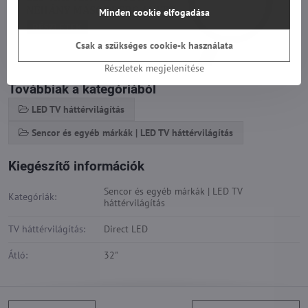
Minden cookie elfogadása
Csak a szükséges cookie-k használata
Részletek megjelenítése
Továbbiak a kategóriából
LED TV háttérvilágítás
Sencor és egyéb márkák | LED TV háttérvilágítás
Kiegészítő információk
Sencor és egyéb márkák | LED TV
Kategóriák:
háttérvilágítás
TV háttérvilágítás:
Direct LED
Átló:
32"