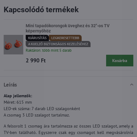
Kapcsolódó termékek
Mini tapadókorongok üveghez és 32"-os TV
képernyőhöz
KIÁRUSÍTÁS
LEGKERESETTEBB
A KIJELZŐ BIZTONSÁGOS KEZELÉSÉHEZ
Raktáron: több mint 5 darab
2 990 Ft
Kosárba
Leírás
Alap jellemzők:
Méret: 615 mm
LED-ek száma: 7 darab LED szalagonként
A csomag 3 LED szalagot tartalmaz.
A felsorolt 1 csomag ára tartalmazza az összes LED szalagot, amely a
TV-ben található. Egyszerre csak egy csomagot kell megvásárolnia