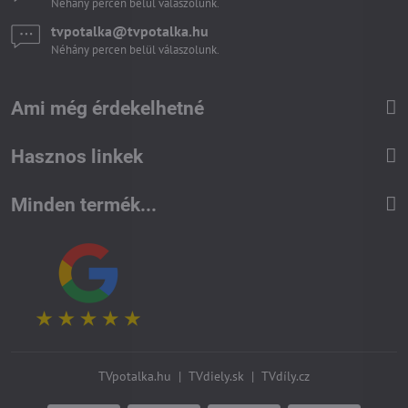
Néhány percen belül válaszolunk.
tvpotalka​@tvpotalka​.hu
Néhány percen belül válaszolunk.
Ami még érdekelhetné
Hasznos linkek
Minden termék...
TVpotalka.hu
|
TVdiely.sk
|
TVdíly.cz