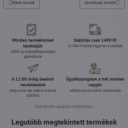
Előző termék
Következő termék
Minden termékünket
Szállítás csak 1490 Ft
teszteljük
25 000 Ft felett ingyenes a szállítás
100%-os működőképességet
garantálunk
A 12:00 óráig leadott
Ügyfélszolgálat a hét minden
rendeléseket
napján
még a mai nap alatt ki lesznek
néhány percen belül válaszolunk
szállítva
Ellenőrzött vásárlói értékelések.
Legutóbb megtekintett termékek