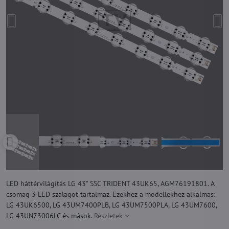
LED háttérvilágítás LG 43" SSC TRIDENT 43UK65, AGM76191801. A
csomag 3 LED szalagot tartalmaz. Ezekhez a modellekhez alkalmas:
LG 43UK6500, LG 43UM7400PLB, LG 43UM7500PLA, LG 43UM7600,
LG 43UN73006LC és mások.
Részletek