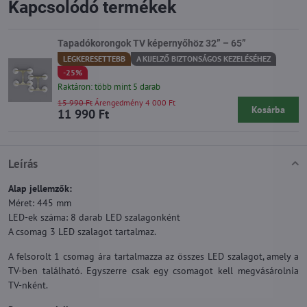
Kapcsolódó termékek
Tapadókorongok TV képernyőhöz 32” – 65”
LEGKERESETTEBB
A KIJELZŐ BIZTONSÁGOS KEZELÉSÉHEZ
-25%
Raktáron: több mint 5 darab
15 990 Ft
Árengedmény 4 000 Ft
Kosárba
11 990 Ft
Leírás
Alap jellemzők:
Méret: 445 mm
LED-ek száma: 8 darab LED szalagonként
A csomag 3 LED szalagot tartalmaz.
A felsorolt 1 csomag ára tartalmazza az összes LED szalagot, amely a
TV-ben található. Egyszerre csak egy csomagot kell megvásárolnia
TV-nként.