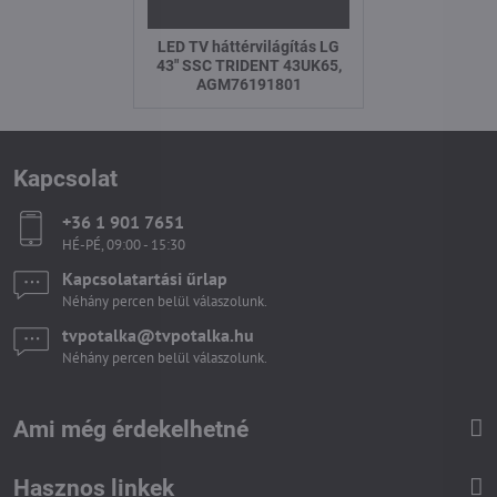
LED TV háttérvilágítás LG
43" SSC TRIDENT 43UK65,
AGM76191801
Kapcsolat
+36 1 901 7651
HÉ-PÉ, 09:00 - 15:30
Kapcsolatartási űrlap
Néhány percen belül válaszolunk.
tvpotalka​@tvpotalka​.hu
Néhány percen belül válaszolunk.
Ami még érdekelhetné
Hasznos linkek