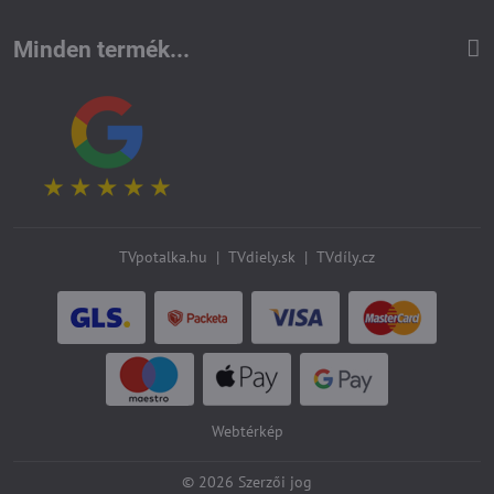
Minden termék...
TVpotalka.hu
|
TVdiely.sk
|
TVdíly.cz
Webtérkép
©
2026
Szerzői jog