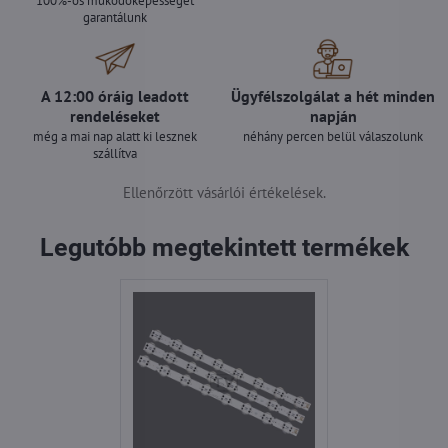
100%-os működőképességet
garantálunk
A 12:00 óráig leadott
Ügyfélszolgálat a hét minden
rendeléseket
napján
még a mai nap alatt ki lesznek
néhány percen belül válaszolunk
szállítva
Ellenőrzött vásárlói értékelések.
Legutóbb megtekintett termékek