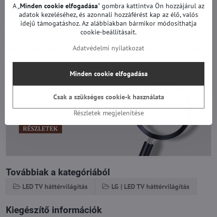
HC430DQN-VKXL1, HC430DQG-SLXR2, HC430DQN-ABUR2,
A „
Minden cookie elfogadása
" gombra kattintva Ön hozzájárul az
HC430DQG-SLUR2-A11X és mások.
adatok kezeléséhez, és azonnali hozzáférést kap az élő, valós
idejű támogatáshoz. Az alábbiakban bármikor módosíthatja
Ezek a TV-modellek különböző típusú LED-háttérvilágítást
cookie-beállításait.
használhatnak (különböző számú LED stb.). Megrendelés előtt
Adatvédelmi nyilatkozat
kérjük, ellenőrizze, hogy a TV-je valóban ilyen típusú LED szalagokat
tartalmazz-e.
Minden cookie elfogadása
Csak a szükséges cookie-k használata
Részletek megjelenítése
Továbbiak a kategóriából
LED TV háttérvilágítás
LG | LED TV háttérvilágítás
Kiegészítő információk