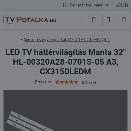
Felhasználói panel
Sencor és egyéb márkák | LED TV háttérvilágítás
LED TV háttérvilágítás Manta 32"
HL-00320A28-0701S-05 A3,
CX315DLEDM
Értékelés
5
/
5
(
2
x)