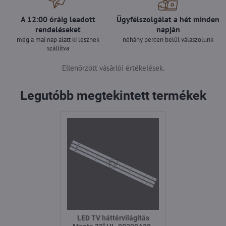
A 12:00 óráig leadott
Ügyfélszolgálat a hét minden
rendeléseket
napján
még a mai nap alatt ki lesznek
néhány percen belül válaszolunk
szállítva
Ellenőrzött vásárlói értékelések.
Legutóbb megtekintett termékek
LED TV háttérvilágítás