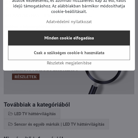
adatok kezeléséhez, és azonnali hozzáférést kap az élő, valós
SKYMASTER 32SH1000, SKYMASTER 32SH1000-TNY-N23,
idejű támogatáshoz. Az alábbiakban bármikor módosíthatja
SKYMASTER 32SH2000, SKYMASTER 32SH4515, SKYMASTER
cookie-beállításait.
SM32001, SKYMASTER SM32002-N2 és mások.
Adatvédelmi nyilatkozat
Ezekhez a képernyőkhöz alkalmas:
180.DT0-32D900-0H, CX315DLEDM és mások.
Minden cookie elfogadása
Csak a szükséges cookie-k használata
Részletek megjelenítése
Továbbiak a kategóriából
LED TV háttérvilágítás
Sencor és egyéb márkák | LED TV háttérvilágítás