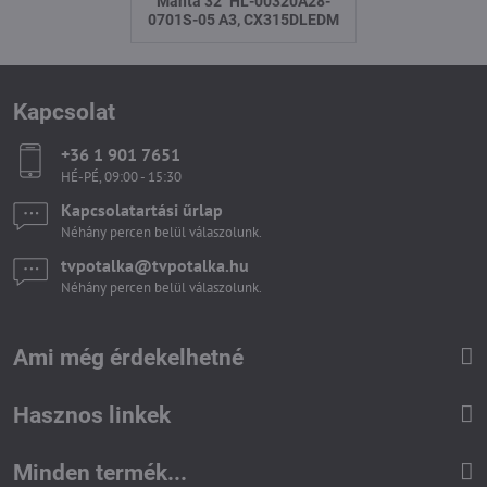
Manta 32" HL-00320A28-
0701S-05 A3, CX315DLEDM
Kapcsolat
+36 1 901 7651
HÉ-PÉ, 09:00 - 15:30
Kapcsolatartási űrlap
Néhány percen belül válaszolunk.
tvpotalka​@tvpotalka​.hu
Néhány percen belül válaszolunk.
Ami még érdekelhetné
Hasznos linkek
Minden termék...