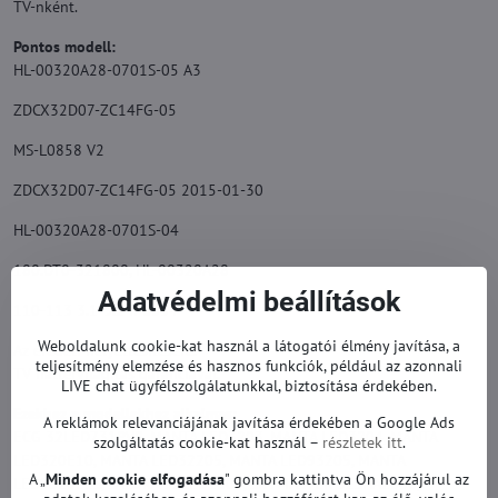
TV-nként.
Pontos modell:
HL-00320A28-0701S-05 A3
ZDCX32D07-ZC14FG-05
MS-L0858 V2
ZDCX32D07-ZC14FG-05 2015-01-30
HL-00320A28-0701S-04
180.DT0-321800, HL-00320A28
Adatvédelmi beállítások
110-113 3.1-3.2 h 6034
Weboldalunk cookie-kat használ a látogatói élmény javítása, a
Az eredeti helyettesítésére.
teljesítmény elemzése és hasznos funkciók, például az azonnali
TV háttérvilágítás garanciával.
LIVE chat ügyfélszolgálatunkkal, biztosítása érdekében.
Ezekhez a modellekhez alkalmas:
A reklámok relevanciájának javítása érdekében a Google Ads
ECG 32LED731PVR, MANTA LED3203, MANTA LED3204, MANTA
szolgáltatás cookie-kat használ –
részletek itt
.
LED320E10, MANTA LED32205, MANTA LED93205, MANTA
A „
Minden cookie elfogadása
" gombra kattintva Ön hozzájárul az
LED9320E1S, SALORA 32LED1600, SKYMASTER 32SHA2000,