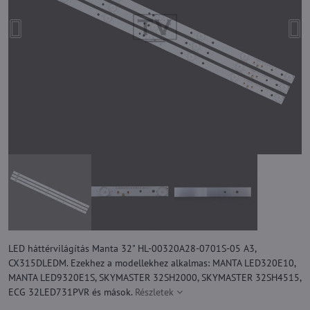
LED háttérvilágítás Manta 32" HL-00320A28-0701S-05 A3,
CX315DLEDM. Ezekhez a modellekhez alkalmas: MANTA LED320E10,
MANTA LED9320E1S, SKYMASTER 32SH2000, SKYMASTER 32SH4515,
ECG 32LED731PVR és mások.
Részletek