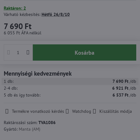
Raktáron: 2
Várható kézbesítés:
Hétfő
26/8/10
7 690 Ft
6 055 Ft
ÁFA nélkül
Kosárba
Mennyiségi kedvezmények
1
db:
7 690 Ft
/db
2-4
db:
6 921 Ft
/db
5
db
és így tovább
:
6 537 Ft
/db
Termékre vonatkozó kérdés
Watchdog
Kiszállítás módja
Raktározási szám:
TVA1086
Gyártó:
Manta (AM)