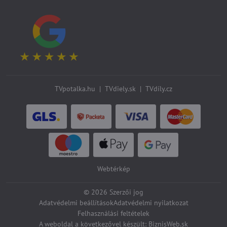
TVpotalka.hu
|
TVdiely.sk
|
TVdíly.cz
Webtérkép
©
2026
Szerzői jog
Adatvédelmi beállítások
Adatvédelmi nyilatkozat
Felhasználási feltételek
A weboldal a következővel készült:
BiznisWeb.sk