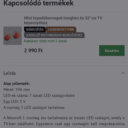
Kapcsolódó termékek
Mini tapadókorongok üveghez és 32"-os TV
képernyőhöz
KIÁRUSÍTÁS
LEGKERESETTEBB
A KIJELZŐ BIZTONSÁGOS KEZELÉSÉHEZ
Raktáron: több mint 5 darab
2 990 Ft
Kosárba
Leírás
Alap jellemzők:
Méret: 596 mm
LED-ek száma: 7 darab LED szalagonként
Egy LED: 3 V
A csomag 3 LED szalagot tartalmaz.
A felsorolt 1 csomag ára tartalmazza az összes LED szalagot, amely a
TV-ben található. Egyszerre csak egy csomagot kell megvásárolnia