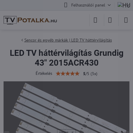
Felhasználói panel
Sencor és egyéb márkák | LED TV háttérvilágítás
LED TV háttérvilágítás Grundig
43" 2015ACR430
Értékelés
5
/
5
(
3
x)