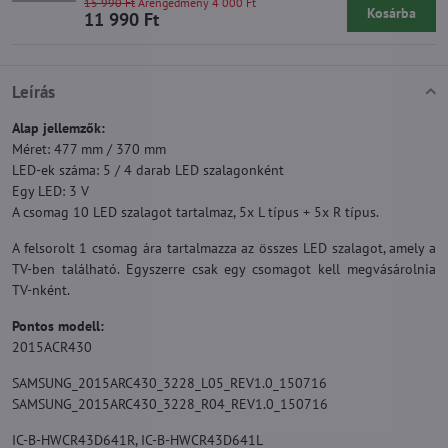
15 990 Ft
Árengedmény 4 000 Ft
Kosárba
11 990 Ft
Leírás
Alap jellemzők:
Méret: 477 mm / 370 mm
LED-ek száma: 5 / 4 darab LED szalagonként
Egy LED: 3 V
A csomag 10 LED szalagot tartalmaz, 5x L típus + 5x R típus.
A felsorolt 1 csomag ára tartalmazza az összes LED szalagot, amely a
TV-ben található. Egyszerre csak egy csomagot kell megvásárolnia
TV-nként.
Pontos modell:
2015ACR430
SAMSUNG_2015ARC430_3228_L05_REV1.0_150716
SAMSUNG_2015ARC430_3228_R04_REV1.0_150716
IC-B-HWCR43D641R, IC-B-HWCR43D641L