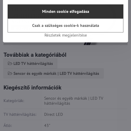
Minden cookie elfogadása
Csak a szükséges cookie-k használata
Részletek megjelenítése
Továbbiak a kategóriából
LED TV háttérvilágítás
Sencor és egyéb márkák | LED TV háttérvilágítás
Kiegészítő információk
Sencor és egyéb márkák | LED TV
Kategóriák:
háttérvilágítás
TV háttérvilágítás:
Direct LED
Átló:
43"