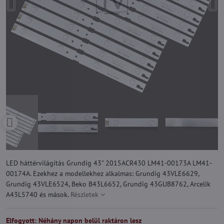
LED háttérvilágítás Grundig 43" 2015ACR430 LM41-00173A LM41-
00174A. Ezekhez a modellekhez alkalmas: Grundig 43VLE6629,
Grundig 43VLE6524, Beko B43L6652, Grundig 43GUB8762, Arcelik
A43L5740 és mások.
Részletek
Elfogyott: Néhány napon belül raktáron lesz