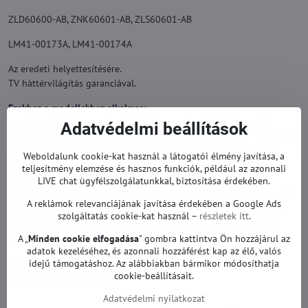
ZLD60600-AB, ZNK60601-AB, ZLS60601-AB
LM41-00173A, LM41-00174A
Az eredeti helyettesítésére.
TV háttérvilágítás garanciával.
Ezekhez a modellekhez alkalmas:
Arcelik A43L5531, Arcelik A43L5740, Arcelik A43L6532, Arcelik
Adatvédelmi beállítások
A43L6652, Beko B43L5531, Beko B43L6652, Grundig 43CLE5545BG,
Grundig 43GFB6625, Grundig 43GFB6626, Grundig 43GFB6627,
Weboldalunk cookie-kat használ a látogatói élmény javítása, a
Grundig 43GFB6629, Grundig 43GUB8762, Grundig 43LE6645AL,
teljesítmény elemzése és hasznos funkciók, például az azonnali
Grundig 43VLE5521BG, Grundig 43VLE5523WG, Grundig
LIVE chat ügyfélszolgálatunkkal, biztosítása érdekében.
43VLE5537BG, Grundig 43VLE6524, Grundig 43VLE6524BL, Grundig
A reklámok relevanciájának javítása érdekében a Google Ads
43VLE6625, Grundig 43VLE6629, Grundig 43VLE6629BR, Grundig
szolgáltatás cookie-kat használ –
részletek itt
.
43VLE665BL, Grundig 43VLE6830BP, Grundig 43VLX7810BP és
mások.
A „
Minden cookie elfogadása
" gombra kattintva Ön hozzájárul az
adatok kezeléséhez, és azonnali hozzáférést kap az élő, valós
Ezekhez a képernyőkhöz alkalmas:
idejű támogatáshoz. Az alábbiakban bármikor módosíthatja
cookie-beállításait.
LC430DUY-SHA1 és mások.
Adatvédelmi nyilatkozat