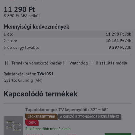
11 290 Ft
8 890 Ft
ÁFA nélkül
Mennyiségi kedvezmények
1
db:
11 290 Ft
/db
2-4
db:
10 161 Ft
/db
5
db
és így tovább
:
9 597 Ft
/db
Termékre vonatkozó kérdés
Watchdog
Kiszállítás módja
Raktározási szám:
TVA1051
Gyártó:
Grundig (AM)
Kapcsolódó termékek
Tapadókorongok TV képernyőhöz 32” – 65”
LEGKERESETTEBB
A KIJELZŐ BIZTONSÁGOS KEZELÉSÉHEZ
-25%
Raktáron: több mint 5 darab