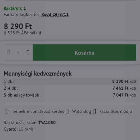
Raktáron: 1
Várható kézbesítés:
Kedd
26/8/11
8 290 Ft
6 528 Ft
ÁFA nélkül
Kosárba
Mennyiségi kedvezmények
1
db:
8 290 Ft
/db
2-4
db:
7 461 Ft
/db
5
db
és így tovább
:
7 047 Ft
/db
Termékre vonatkozó kérdés
Watchdog
Kiszállítás módja
Raktározási szám:
TVA1050
Gyártó:
LG (AM)