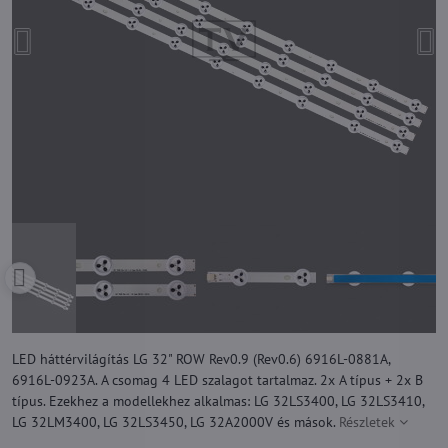
LED háttérvilágítás LG 32" ROW Rev0.9 (Rev0.6) 6916L-0881A,
6916L-0923A. A csomag 4 LED szalagot tartalmaz. 2x A típus + 2x B
típus. Ezekhez a modellekhez alkalmas: LG 32LS3400, LG 32LS3410,
LG 32LM3400, LG 32LS3450, LG 32A2000V és mások.
Részletek