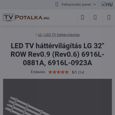
Felhasználói panel
LG | LED TV háttérvilágítás
LED TV háttérvilágítás LG 32"
ROW Rev0.9 (Rev0.6) 6916L-
0881A, 6916L-0923A
Értékelés
5
/
5
(
1
x)