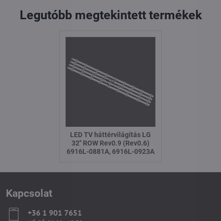
Legutóbb megtekintett termékek
LED TV háttérvilágítás LG
32" ROW Rev0.9 (Rev0.6)
6916L-0881A, 6916L-0923A
Kapcsolat
+36 1 901 7651