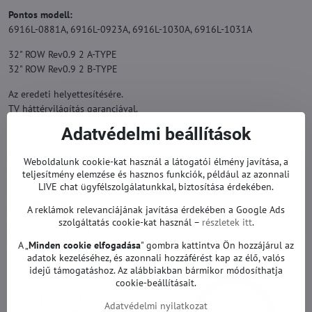
Pontos modell:
6916L-0881A, 6916L-0923A, 6916L-1030A, 6916L-1031A
32" ROW Rev0.9 2 A-TYPE
32" ROW Rev0.9 2 B-TYPE
Az eredeti helyettesítésére.
TV háttérvilágítás garanciával.
Adatvédelmi beállítások
Ezekhez a modellekhez alkalmas:
BLAUPUNKT 32/131G-GB-1B-3TCU-UK, LG 32A2000I, LG 32A2000V,
Weboldalunk cookie-kat használ a látogatói élmény javítása, a
LG 32LS3400, LG 32LS3400-UA, LG 32LS3410, LG 32LS3410-UB, LG
teljesítmény elemzése és hasznos funkciók, például az azonnali
32LS3450, LG 32LM3400, LG 32LM340T, LG 32LM370 és mások.
LIVE chat ügyfélszolgálatunkkal, biztosítása érdekében.
Ezekhez a képernyőkhöz alkalmas:
A reklámok relevanciájának javítása érdekében a Google Ads
LC320DXN, LC320DXN-SEU1, LC320DXN-SEU2, LC320DXN-SEU3,
szolgáltatás cookie-kat használ –
részletek itt
.
LC320DXN-SEU4, LC320DXN-SER1, LC320DXN-SER2, LC320DXN-SER3,
A „
Minden cookie elfogadása
" gombra kattintva Ön hozzájárul az
LC320DXN-SER4 és mások.
adatok kezeléséhez, és azonnali hozzáférést kap az élő, valós
idejű támogatáshoz. Az alábbiakban bármikor módosíthatja
cookie-beállításait.
Adatvédelmi nyilatkozat