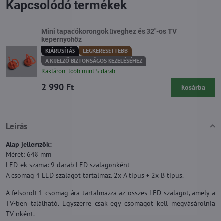
Kapcsolódó termékek
Mini tapadókorongok üveghez és 32"-os TV
képernyőhöz
KIÁRUSÍTÁS
LEGKERESETTEBB
A KIJELZŐ BIZTONSÁGOS KEZELÉSÉHEZ
Raktáron: több mint 5 darab
2 990 Ft
Kosárba
Leírás
Alap jellemzők:
Méret: 648 mm
LED-ek száma: 9 darab LED szalagonként
A csomag 4 LED szalagot tartalmaz. 2x A típus + 2x B típus.
A felsorolt 1 csomag ára tartalmazza az összes LED szalagot, amely a
TV-ben található. Egyszerre csak egy csomagot kell megvásárolnia
TV-nként.