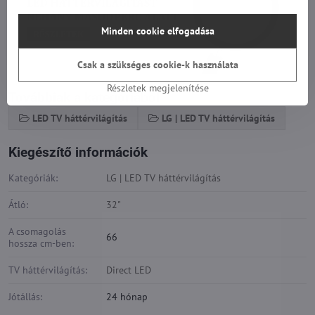
Minden cookie elfogadása
Csak a szükséges cookie-k használata
Részletek megjelenítése
Továbbiak a kategóriából
LED TV háttérvilágítás
LG | LED TV háttérvilágítás
Kiegészítő információk
Kategóriák:
LG | LED TV háttérvilágítás
Átló:
32"
A csomagolás
66
hossza cm-ben:
TV háttérvilágítás:
Direct LED
Jótállás:
24 hónap