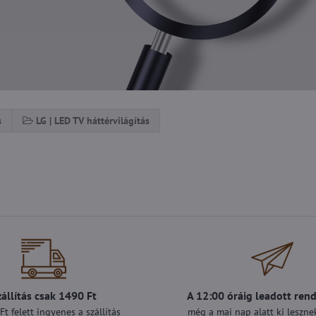
s
LG | LED TV háttérvilágítás
zállítás csak 1490 Ft
A 12:00 óráig leadott ren
t felett ingyenes a szállítás
még a mai nap alatt ki lesznek