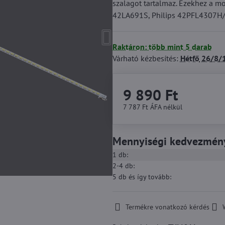
szalagot tartalmaz. Ezekhez a 
42LA691S, Philips 42PFL4307H/
Raktáron: több mint 5 darab
Várható kézbesítés:
Hétfő
26/8/
9 890 Ft
7 787 Ft
ÁFA nélkül
Mennyiségi kedvezmén
1
db:
2-4
db:
5
db
és így tovább
:
Termékre vonatkozó kérdés