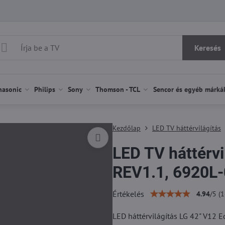
Keresés
nasonic
Philips
Sony
Thomson - TCL
Sencor és egyéb márká
Kezdőlap
LED TV háttérvilágítás
LED TV háttérvi
REV1.1, 6920L
Értékelés
4.94
/
5
(
1
LED háttérvilágítás LG 42" V12