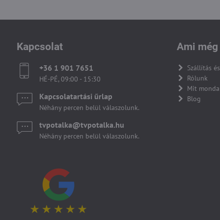
Kapcsolat
Ami még 
+36 1 901 7651
Szállítás és
Rólunk
HÉ-PÉ, 09:00 - 15:30
Mit monda
Kapcsolatartási űrlap
Blog
Néhány percen belül válaszolunk.
tvpotalka​@tvpotalka​.hu
Néhány percen belül válaszolunk.