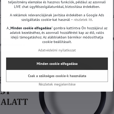
mások.
teljesítmény elemzése és hasznos funkciók, például az azonnali
LIVE chat ügyfélszolgálatunkkal, biztosítása érdekében.
A reklámok relevanciájának javítása érdekében a Google Ads
 LC420EUN(SE)(M2), LC420EUN(SE)(M3), LC420EUN-SF-F4, LC420E
szolgáltatás cookie-kat használ –
részletek itt
.
C420EUE (SE)(F1) és mások.
A „
Minden cookie elfogadása
" gombra kattintva Ön hozzájárul az
adatok kezeléséhez, és azonnali hozzáférést kap az élő, valós
idejű támogatáshoz. Az alábbiakban bármikor módosíthatja
 használhatnak (különböző számú LED stb.). Megrendelés előtt
cookie-beállításait.
t tartalmazz-e.
Adatvédelmi nyilatkozat
Minden cookie elfogadása
Csak a szükséges cookie-k használata
Részletek megjelenítése