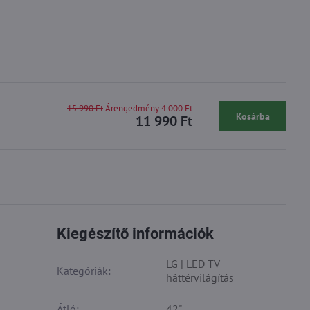
15 990 Ft
Árengedmény 4 000 Ft
Kosárba
11 990 Ft
Kiegészítő információk
LG | LED TV
Kategóriák:
háttérvilágítás
Átló:
42"