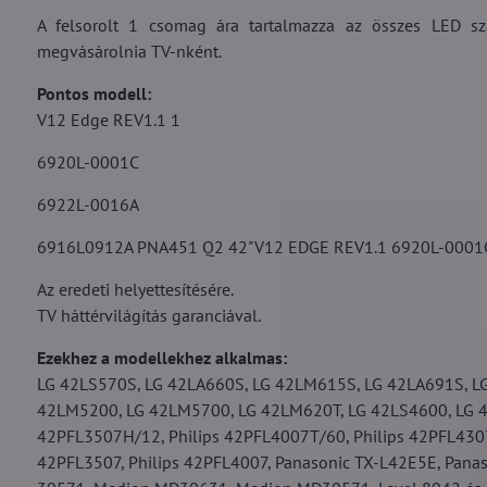
A felsorolt 1 csomag ára tartalmazza az összes LED sz
megvásárolnia TV-nként.
Pontos modell:
V12 Edge REV1.1 1
6920L-0001C
6922L-0016A
6916L0912A PNA451 Q2 42"V12 EDGE REV1.1 6920L-0001
Az eredeti helyettesítésére.
TV háttérvilágítás garanciával.
Ezekhez a modellekhez alkalmas:
LG 42LS570S, LG 42LA660S, LG 42LM615S, LG 42LA691S, L
42LM5200, LG 42LM5700, LG 42LM620T, LG 42LS4600, LG 42
42PFL3507H/12, Philips 42PFL4007T/60, Philips 42PFL4307H
42PFL3507, Philips 42PFL4007, Panasonic TX-L42E5E, Pan