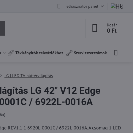
Felhasználói panel
Kosár
0 Ft
k
Távirányítók televíziókhoz
Szervizszerszámok
LG | LED TV háttérvilágítás
lágítás LG 42" V12 Edge
-0001C / 6922L-0016A
6
x)
 Edge REV1.1 1 6920L-0001C / 6922L-0016A. A csomag 1 LED