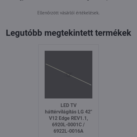
Ellenőrzött vásárlói értékelések.
Legutóbb megtekintett termékek
LED TV
háttérvilágítás LG 42"
V12 Edge REV1.1,
6920L-0001C /
6922L-0016A