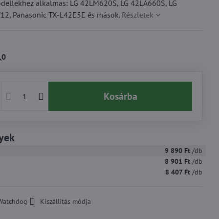
modellekhez alkalmas: LG 42LM620S, LG 42LA660S, LG
12, Panasonic TX-L42E5E és mások.
Részletek
10
Kosárba
yek
9 890 Ft
/db
8 901 Ft
/db
8 407 Ft
/db
Watchdog
Kiszállítás módja