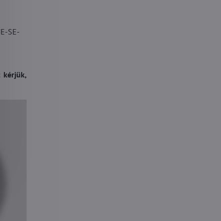
UE-SE-
 kérjük,