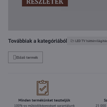
Továbbiak a kategóriából
LED TV háttérvilágítá
Előző termék
Minden termékünket teszteljük
S
100%-os működőképességet garantálunk
25 000 F