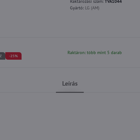
Raktározási szám:
TVA1044
Gyártó:
LG (AM)
Raktáron: több mint 5 darab
Z
-25%
Leírás