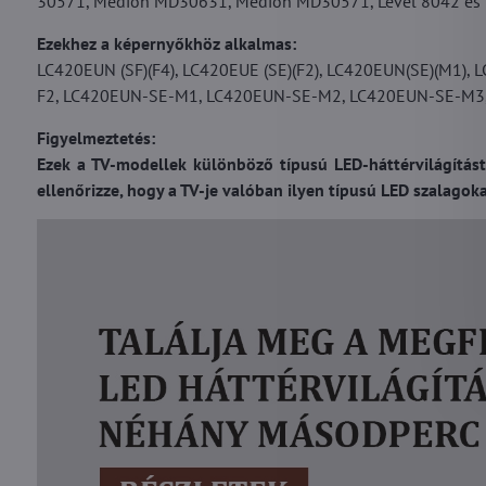
30571, Medion MD30631, Medion MD30571, Level 8042 és 
Ezekhez a képernyőkhöz alkalmas:
LC420EUN (SF)(F4), LC420EUE (SE)(F2), LC420EUN(SE)(M1),
F2, LC420EUN-SE-M1, LC420EUN-SE-M2, LC420EUN-SE-M3, L
Figyelmeztetés:
Ezek a TV-modellek különböző típusú LED-háttérvilágítást
ellenőrizze, hogy a TV-je valóban ilyen típusú LED szalagoka