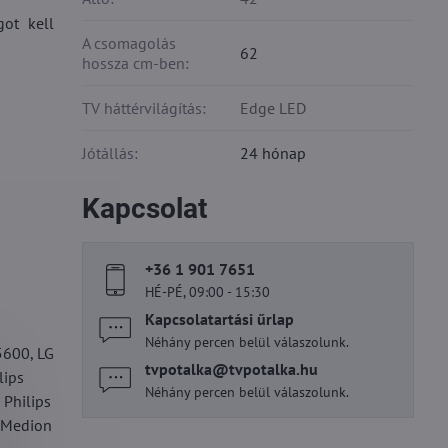
got kell
A csomagolás
62
hossza cm-ben:
TV háttérvilágítás:
Edge LED
Jótállás:
24 hónap
Kapcsolat
+36 1 901 7651
HÉ-PÉ, 09:00 - 15:30
Kapcsolatartási űrlap
Néhány percen belül válaszolunk.
600, LG
tvpotalka​@tvpotalka​.hu
lips
Néhány percen belül válaszolunk.
Philips
 Medion