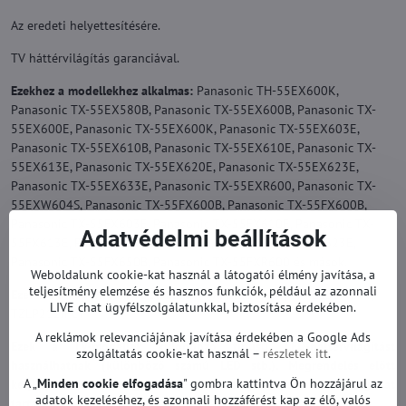
Az eredeti helyettesítésére.
TV háttérvilágítás garanciával.
Ezekhez a modellekhez alkalmas:
Panasonic TH-55EX600K,
Panasonic TX-55EX580B, Panasonic TX-55EX600B, Panasonic TX-
55EX600E, Panasonic TX-55EX600K, Panasonic TX-55EX603E,
Panasonic TX-55EX610B, Panasonic TX-55EX610E, Panasonic TX-
55EX613E, Panasonic TX-55EX620E, Panasonic TX-55EX623E,
Panasonic TX-55EX633E, Panasonic TX-55EXR600, Panasonic TX-
55EXW604S, Panasonic TX-55FX600B, Panasonic TX-55FX600B,
Panasonic TX-55FX603E, Panasonic TX-55FX610E, Panasonic TX-
Adatvédelmi beállítások
55FX613E, Panasonic TX-55FX623E, Panasonic TX-55FX623E,
Panasonic TX-55FX650B, Panasonic TX-55FXR600 és mások.
Weboldalunk cookie-kat használ a látogatói élmény javítása, a
teljesítmény elemzése és hasznos funkciók, például az azonnali
Ezekhez a képernyőkhöz alkalmas:
TXFZL55FFAA , TXFZL55FHAA ,
LIVE chat ügyfélszolgálatunkkal, biztosítása érdekében.
TZLP212JFCT
A reklámok relevanciájának javítása érdekében a Google Ads
Ezek a TV-modellek különböző típusú LED-háttérvilágítást
szolgáltatás cookie-kat használ –
részletek itt
.
használhatnak (különböző számú LED stb.). Megrendelés előtt
A „
Minden cookie elfogadása
" gombra kattintva Ön hozzájárul az
kérjük, ellenőrizze, hogy a TV-je valóban ilyen típusú LED szalagokat
adatok kezeléséhez, és azonnali hozzáférést kap az élő, valós
tartalmazz-e.