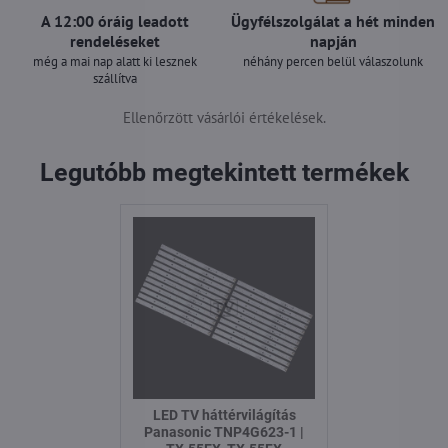
A 12:00 óráig leadott
Ügyfélszolgálat a hét minden
rendeléseket
napján
még a mai nap alatt ki lesznek
néhány percen belül válaszolunk
szállítva
Ellenőrzött vásárlói értékelések.
Legutóbb megtekintett termékek
LED TV háttérvilágítás
Panasonic TNP4G623-1 |