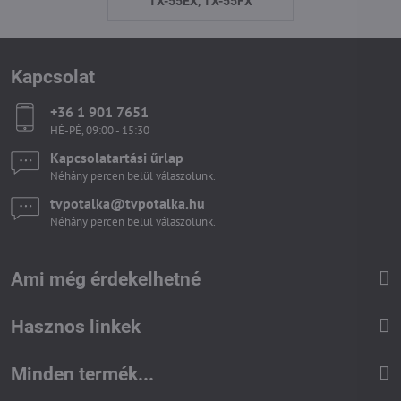
TX-55EX, TX-55FX
Kapcsolat
+36 1 901 7651
HÉ-PÉ, 09:00 - 15:30
Kapcsolatartási űrlap
Néhány percen belül válaszolunk.
tvpotalka​@tvpotalka​.hu
Néhány percen belül válaszolunk.
Ami még érdekelhetné
Hasznos linkek
Minden termék...