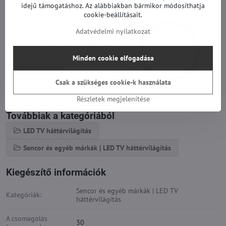
idejű támogatáshoz. Az alábbiakban bármikor módosíthatja
cookie-beállításait.
Adatvédelmi nyilatkozat
Minden cookie elfogadása
Csak a szükséges cookie-k használata
Részletek megjelenítése
Továbbiak a kategóriából
LED TV háttérvilágítás
Sencor és egyéb márkák | LED TV háttérvilágítás
Kiegészítő információk
Sencor és egyéb márkák | LED TV
Kategóriák:
háttérvilágítás
A csomagolás
30