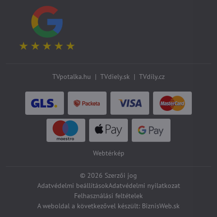
TVpotalka.hu
|
TVdiely.sk
|
TVdíly.cz
Webtérkép
©
2026
Szerzői jog
Adatvédelmi beállítások
Adatvédelmi nyilatkozat
Felhasználási feltételek
A weboldal a következővel készült:
BiznisWeb.sk