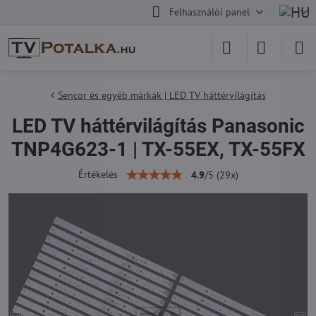
Felhasználói panel
Sencor és egyéb márkák | LED TV háttérvilágítás
LED TV háttérvilágítás Panasonic
TNP4G623-1 | TX-55EX, TX-55FX
Értékelés
4.9
/
5
(
29
x)