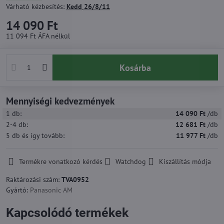
Várható kézbesítés:
Kedd
26/8/11
14 090 Ft
11 094 Ft
ÁFA nélkül
Kosárba
Mennyiségi kedvezmények
1
db:
14 090 Ft
/db
2-4
db:
12 681 Ft
/db
5
db
és így tovább
:
11 977 Ft
/db
Termékre vonatkozó kérdés
Watchdog
Kiszállítás módja
Raktározási szám:
TVA0952
Gyártó:
Panasonic AM
Kapcsolódó termékek