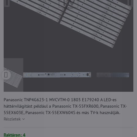
Panasonic TNP4G623-1 MVCVTM-0 1803 E179240 A LED-es
háttérvilágítást például a Panasonic TX-55FXR600, Panasonic TX-
55EX603E, Panasonic TX-55EXW604S és más TV-k használják.
Részletek
Raktáron: 4