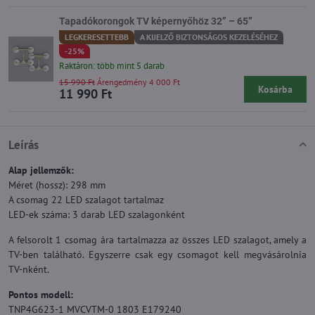
Tapadókorongok TV képernyőhöz 32” – 65”
LEGKERESETTEBB
A KIJELZŐ BIZTONSÁGOS KEZELÉSÉHEZ
-25%
Raktáron: több mint 5 darab
15 990 Ft
Árengedmény 4 000 Ft
Kosárba
11 990 Ft
Leírás
Alap jellemzők:
Méret (hossz): 298 mm
A csomag 22 LED szalagot tartalmaz
LED-ek száma: 3 darab LED szalagonként
A felsorolt 1 csomag ára tartalmazza az összes LED szalagot, amely a
TV-ben található. Egyszerre csak egy csomagot kell megvásárolnia
TV-nként.
Pontos modell:
TNP4G623-1 MVCVTM-0 1803 E179240