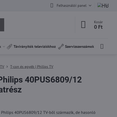
Felhasználói panel
Kosár
0 Ft
k
Távirányítók televíziókhoz
Szervizszerszámok
 TV
T-con és egyéb | Philips TV
hilips 40PUS6809/12
atrész
Philips 40PUS6809/12 TV-ből származik, de hasonló