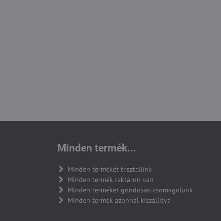
Minden termék...
Minden terméket tesztelünk
Minden termék raktáron van
Minden terméket gondosan csomagolunk
Minden termék azonnal kiszállítva