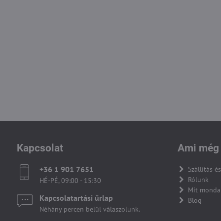
Kapcsolat
Ami még 
+36 1 901 7651
Szállítás és
Rólunk
HÉ-PÉ, 09:00 - 15:30
Mit monda
Kapcsolatartási űrlap
Blog
Néhány percen belül válaszolunk.