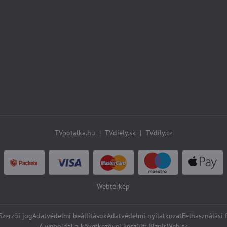
TVpotalka.hu
|
TVdiely.sk
|
TVdíly.cz
Webtérkép
zerzői jog
Adatvédelmi beállítások
Adatvédelmi nyilatkozat
Felhasználási 
A weboldal a következővel készült:
BiznisWeb.sk