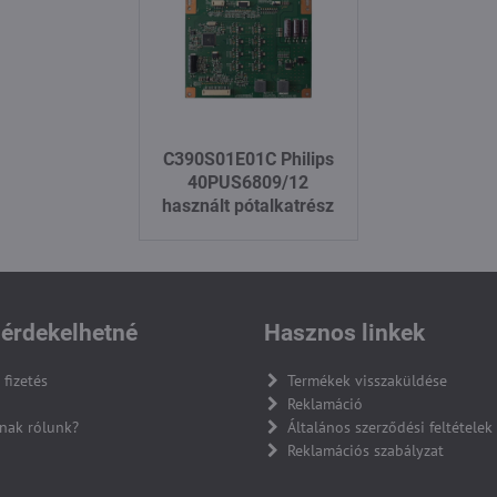
C390S01E01C Philips
40PUS6809/12
használt pótalkatrész
érdekelhetné
Hasznos linkek
 fizetés
Termékek visszaküldése
Reklamáció
nak rólunk?
Általános szerződési feltételek
Reklamációs szabályzat