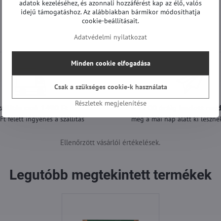
adatok kezeléséhez, és azonnali hozzáférést kap az élő, valós
idejű támogatáshoz. Az alábbiakban bármikor módosíthatja
cookie-beállításait.
Adatvédelmi nyilatkozat
Minden cookie elfogadása
Csak a szükséges cookie-k használata
Részletek megjelenítése
zállítás csak 1490 Ft
A 12:00 óráig leadott ren
t felett ingyenes a szállítás
még a mai nap alatt ki lesznek
Ellenőrzött vásárlói értékelések.
Legutóbb megtekintett termékek