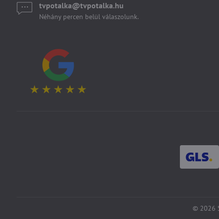
tvpotalka​@tvpotalka​.hu
Néhány percen belül válaszolunk.
©
2026
S