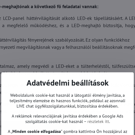
meghajtónak a következő fő feladatai vannak:
LCD-panel háttérvilágítását alkotó LED-ek tápellátásáért. A L
 a megfelelő működéshez, és a LED-meghajtó biztosítja, hog
ttérvilágítás fényerejének szabályozását. Ez olyan funkciókhoz
rnyezeti megvilágításnak vagy a felhasználói beállításoknak megf
lmaz, amely megvédi a LED-eket a túlterheléstől, túlfeszülts
rvilágítás hosszabb élettartamát és megbízhatóságát.
Adatvédelmi beállítások
zültséget és áramot biztosít a LED-ek számára, ami kulcsfonto
yenetlen fényerő nélkül.
Weboldalunk cookie-kat használ a látogatói élmény javítása, a
teljesítmény elemzése és hasznos funkciók, például az azonnali
megfelelő háttérvilágítás működésének kulcsfontosságú elem
LIVE chat ügyfélszolgálatunkkal, biztosítása érdekében.
litását, hozzájárulva a TV általános képminőségéhez és megbízható
A reklámok relevanciájának javítása érdekében a Google Ads
szolgáltatás cookie-kat használ –
részletek itt
.
ps TV
T-con és egyéb | Philips TV
A „
Minden cookie elfogadása
" gombra kattintva Ön hozzájárul az