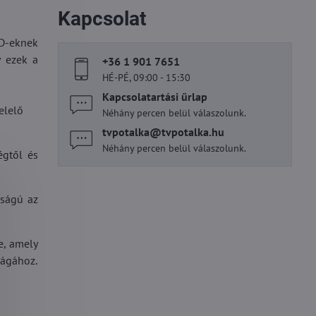
Kapcsolat
ED-eknek
y ezek a
+36 1 901 7651
HÉ-PÉ, 09:00 - 15:30
Kapcsolatartási űrlap
elelő
Néhány percen belül válaszolunk.
tvpotalka​@tvpotalka​.hu
Néhány percen belül válaszolunk.
égtől és
sságú az
e, amely
ságához.