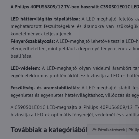
A Philips 40PUS6809/12 TV-ben használt C390S01E01C LED-
LED háttérvilágítás tápellátása:
A LED-meghajtó felelős az 
meghatározott feszültségekre és áramokra van szükségük
követelmények teljesüljenek.
Fényerőszabályozás:
A LED-meghajtó lehetővé teszi a LED-há
elengedhetetlen, mint például a képernyő fényerejének a kö
beállítása.
LED-védelem:
A LED-meghajtó olyan védelmi áramkört tarta
egyéb elektromos problémáktól. Ez biztosítja a LED-es hátté
Feszültség- és áramstabilizálás:
A LED-meghajtó stabil fes
egyenletes és egyenletes háttérvilágításhoz, villódzás és eg
A C390S01E01C LED-meghajtó a Philips 40PUS6809/12 TV 
biztosítja a LED-ek optimális fényerejét, védelmét és stabi
Továbbiak a kategóriából
Pótalkatrészek | Phili