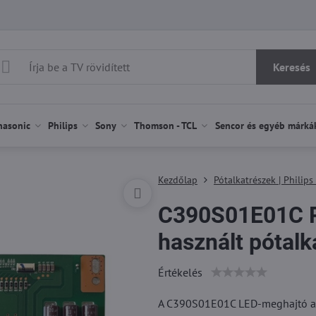
Keresés
nasonic
Philips
Sony
Thomson - TCL
Sencor és egyéb márká
Kezdőlap
Pótalkatrészek | Philips
C390S01E01C P
használt pótalk
Értékelés
A C390S01E01C LED-meghajtó a 