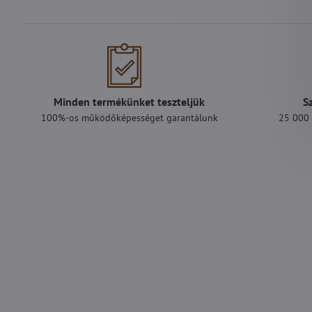
Minden termékünket teszteljük
S
100%-os működőképességet garantálunk
25 000 F