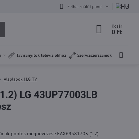
Felhasználói panel
Kosár
0 Ft
k
Távirányítók televíziókhoz
Szervizszerszámok
Alaplapok | LG TV
1.2) LG 43UP77003LB
ész
jának pontos megnevezése EAX69581703 (1.2)