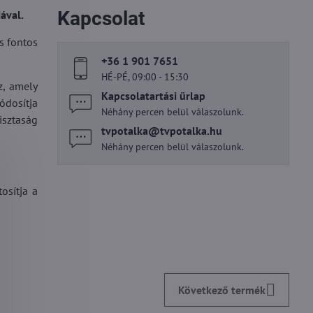
Kapcsolat
ával.
s fontos
+36 1 901 7651
HÉ-PÉ, 09:00 - 15:30
z, amely
Kapcsolatartási űrlap
ódosítja
Néhány percen belül válaszolunk.
isztaság
tvpotalka​@tvpotalka​.hu
Néhány percen belül válaszolunk.
osítja a
Következő termék