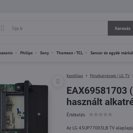
Keresés
nasonic
Philips
Sony
Thomson - TCL
Sencor és egyéb márká
Kezdőlap
Pótalkatrészek | LG TV
EAX69581703 (
használt alkatr
Értékelés
Az LG 43UP77003LB TV alaplap