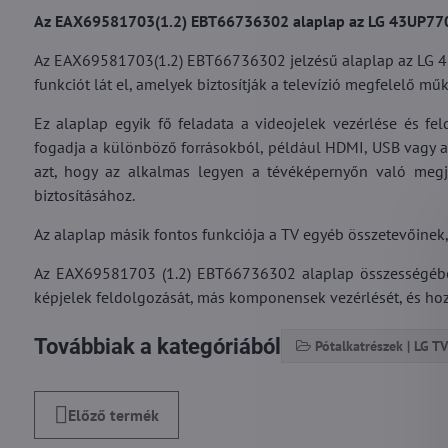
Az EAX69581703(1.2) EBT66736302 alaplap az LG 43UP77003
Az EAX69581703(1.2) EBT66736302 jelzésű alaplap az LG 43
funkciót lát el, amelyek biztosítják a televízió megfelelő mű
Ez alaplap egyik fő feladata a videojelek vezérlése és fel
fogadja a különböző forrásokból, például HDMI, USB vagy a
azt, hogy az alkalmas legyen a tévéképernyőn való megje
biztosításához.
Az alaplap másik fontos funkciója a TV egyéb összetevőinek,
Az EAX69581703 (1.2) EBT66736302 alaplap összességében
képjelek feldolgozását, más komponensek vezérlését, és ho
Továbbiak a kategóriából
Pótalkatrészek | LG TV
Előző termék