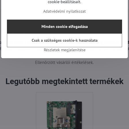
cookie-beállításait.
Adatvédelmi nyilatkozat
Minden cookie elfogadása
Csak a szükséges cookie-k használata
zállítás csak 1490 Ft
A 12:00 óráig leadott ren
t felett ingyenes a szállítás
még a mai nap alatt ki lesznek
Részletek megjelenítése
Ellenőrzött vásárlói értékelések.
Legutóbb megtekintett termékek