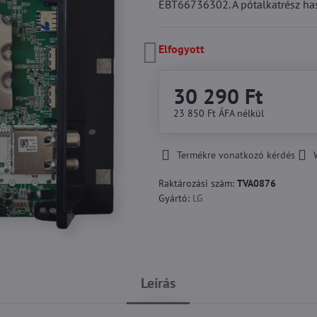
EBT66736302. A pótalkatrész has
Elfogyott
30 290 Ft
23 850 Ft
ÁFA nélkül
Termékre vonatkozó kérdés
Raktározási szám:
TVA0876
Gyártó:
LG
Leírás