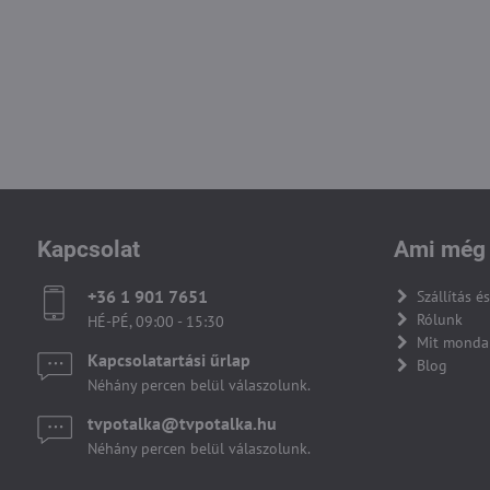
Kapcsolat
Ami még 
+36 1 901 7651
Szállítás és
Rólunk
HÉ-PÉ, 09:00 - 15:30
Mit monda
Kapcsolatartási űrlap
Blog
Néhány percen belül válaszolunk.
tvpotalka​@tvpotalka​.hu
Néhány percen belül válaszolunk.