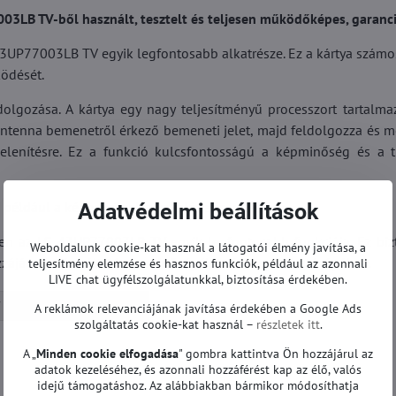
LB TV-ből használt, tesztelt és teljesen működőképes, garanci
UP77003LB TV egyik legfontosabb alkatrésze. Ez a kártya számo
ködését.
dolgozása. A kártya egy nagy teljesítményű processzort tartalma
ntenna bemenetről érkező bemeneti jelet, majd feldolgozza és m
lenítésre. Ez a funkció kulcsfontosságú a képminőség és a t
 például a képernyőnek a kezelése és vezérlése.
Adatvédelmi beállítások
 az LG 43UP77003LB TV egyik legfontosabb funkciója. Ez bizt
Weboldalunk cookie-kat használ a látogatói élmény javítása, a
zzájárul a tévé általános minőségéhez és megbízhatóságához.
teljesítmény elemzése és hasznos funkciók, például az azonnali
LIVE chat ügyfélszolgálatunkkal, biztosítása érdekében.
Alaplapok | LG TV
A reklámok relevanciájának javítása érdekében a Google Ads
szolgáltatás cookie-kat használ –
részletek itt
.
A „
Minden cookie elfogadása
" gombra kattintva Ön hozzájárul az
adatok kezeléséhez, és azonnali hozzáférést kap az élő, valós
idejű támogatáshoz. Az alábbiakban bármikor módosíthatja