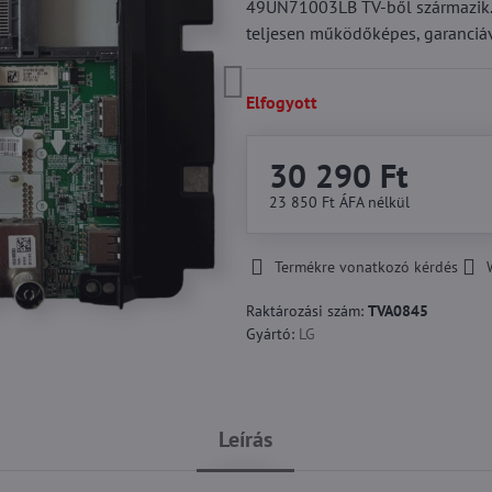
49UN71003LB TV-ből származik. M
teljesen működőképes, garanciá
Elfogyott
30 290 Ft
23 850 Ft
ÁFA nélkül
Termékre vonatkozó kérdés
Raktározási szám:
TVA0845
Gyártó:
LG
Leírás