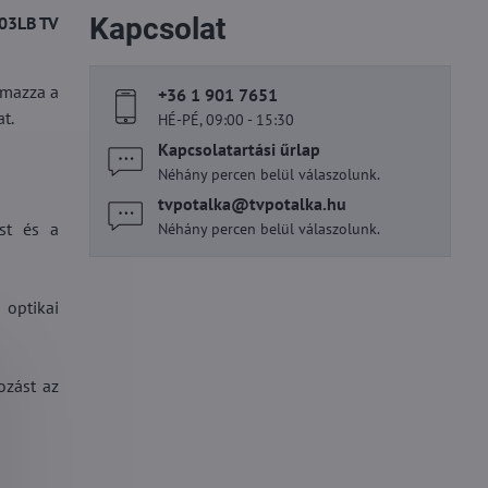
Kapcsolat
003LB TV
lmazza a
+36 1 901 7651
t.
HÉ-PÉ, 09:00 - 15:30
Kapcsolatartási űrlap
Néhány percen belül válaszolunk.
tvpotalka​@tvpotalka​.hu
st és a
Néhány percen belül válaszolunk.
 optikai
ozást az