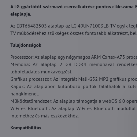
A LG gyártótól származó cserealkatrész pontos cikkszám
alaplapja.
Az EBT66482503 alaplap az LG 49UN71003LB TV egyik legfon
TV működéséhez szükséges összes fontosabb alkatrészt, beleé
Tulajdonságok
Processzor: Az alaplap egy négymagos ARM Cortex-A73 process
Memória: Az alaplap 2 GB DDR4 memóriával rendelkezi
többfeladatos munkavégzést.
Grafikus processzor: Az integrált Mali-G52 MP2 grafikus proc
Kapuk: Az alaplapon különböző portok találhatók a külső
hangkimenet.
Működtetőrendszer: Az alaplap támogatja a webOS 6.0 operác
WiFi és Bluetooth: Az alaplap WiFi és Bluetooth modullal 
internethez és más eszközökhöz.
Kompatibilitás