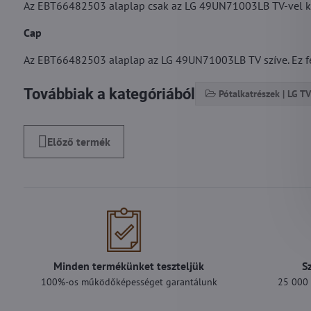
Az EBT66482503 alaplap csak az LG 49UN71003LB TV-vel ko
Cap
Az EBT66482503 alaplap az LG 49UN71003LB TV szíve. Ez fele
Továbbiak a kategóriából
Pótalkatrészek | LG TV
Előző termék
Minden termékünket teszteljük
S
100%-os működőképességet garantálunk
25 000 F