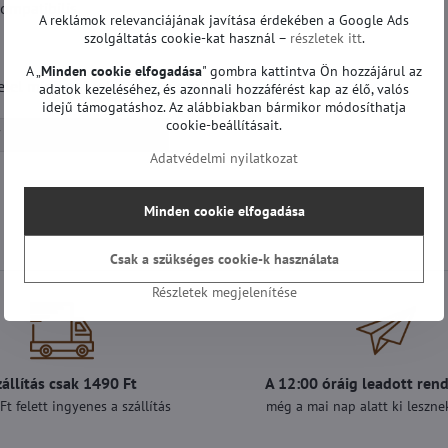
mpatibilis.
A reklámok relevanciájának javítása érdekében a Google Ads
szolgáltatás cookie-kat használ –
részletek itt
.
A „
Minden cookie elfogadása
" gombra kattintva Ön hozzájárul az
l minden funkciójáért és teljesítményéért.
adatok kezeléséhez, és azonnali hozzáférést kap az élő, valós
idejű támogatáshoz. Az alábbiakban bármikor módosíthatja
cookie-beállításait.
Alaplapok | LG TV
Adatvédelmi nyilatkozat
Minden cookie elfogadása
Csak a szükséges cookie-k használata
Részletek megjelenítése
zállítás csak 1490 Ft
A 12:00 óráig leadott ren
t felett ingyenes a szállítás
még a mai nap alatt ki lesznek