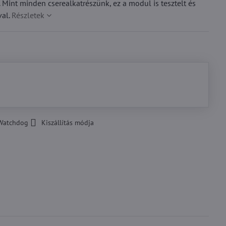
int minden cserealkatrészünk, ez a modul is tesztelt és
val.
Részletek
Watchdog
Kiszállítás módja