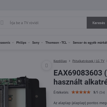
Keresés
nasonic
Philips
Sony
Thomson - TCL
Sencor és egyéb márká
Kezdőlap
Pótalkatrészek | LG TV
EAX69083603 (
használt alkatr
Értékelés
5
/
5
(
1
x)
Az alaplap (alaplap) pontos m