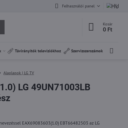
Felhasználói panel
Kosár
0 Ft
k
Távirányítók televíziókhoz
Szervizszerszámok
Alaplapok | LG TV
1.0) LG 49UN71003LB
ész
egnevezéssel EAX69083603(1.0) EBT66482503 az LG