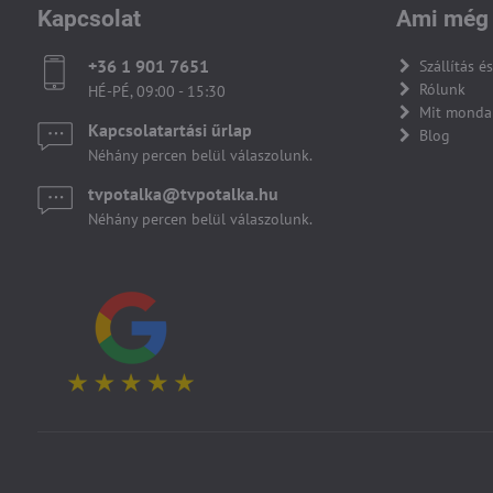
Kapcsolat
Ami még 
+36 1 901 7651
Szállítás és
Rólunk
HÉ-PÉ, 09:00 - 15:30
Mit monda
Kapcsolatartási űrlap
Blog
Néhány percen belül válaszolunk.
tvpotalka​@tvpotalka​.hu
Néhány percen belül válaszolunk.