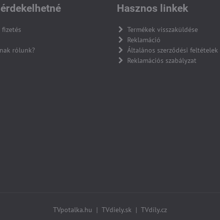
érdekelhetné
Hasznos linkek
 fizetés
Termékek visszaküldése
Reklamáció
nak rólunk?
Általános szerződési feltételek
Reklamációs szabályzat
TVpotalka.hu
|
TVdiely.sk
|
TVdíly.cz