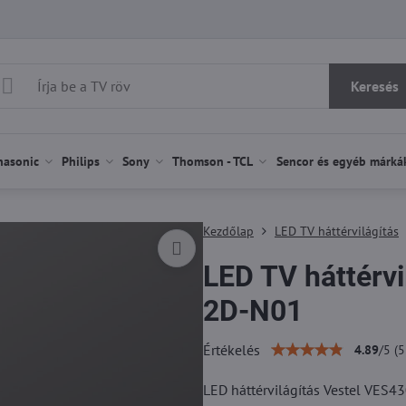
Keresés
nasonic
Philips
Sony
Thomson - TCL
Sencor és egyéb márká
Kezdőlap
LED TV háttérvilágítás
LED TV háttérv
2D-N01
Értékelés
4.89
/
5
(
5
LED háttérvilágítás Vestel VES4