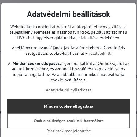
Adatvédelmi beállítások
Weboldalunk cookie-kat használ a látogatói élmény javítása, a
teljesítmény elemzése és hasznos funkciók, például az azonnali
LIVE chat ügyfélszolgálatunkkal, biztosítása érdekében.
A reklámok relevanciájának javítása érdekében a Google Ads
3VF52L és mások.
szolgáltatás cookie-kat használ –
részletek itt
.
A „
Minden cookie elfogadása
" gombra kattintva Ön hozzájárul az
adatok kezeléséhez, és azonnali hozzáférést kap az élő, valós
idejű támogatáshoz. Az alábbiakban bármikor módosíthatja
-43FX550E, TX-43GX555E, TX-43FX551B, TX-43GX550E és mások
cookie-beállításait.
Adatvédelmi nyilatkozat
Minden cookie elfogadása
-N01, VES43QNYS-2D-N02, VES43UNYB-2D-N02, VES43UNYA-2
ES430UNYL és mások.
Csak a szükséges cookie-k használata
Részletek megjelenítése