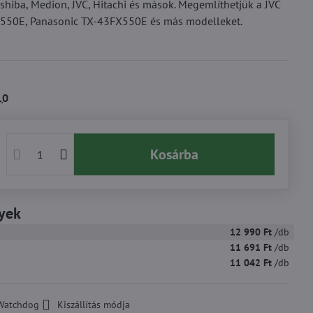
shiba, Medion, JVC, Hitachi és mások. Megemlíthetjük a JVC
550E, Panasonic TX-43FX550E és más modelleket.
10
Kosárba
yek
12 990 Ft
/db
11 691 Ft
/db
11 042 Ft
/db
Watchdog
Kiszállítás módja