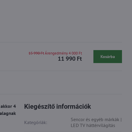
15 990 Ft
Árengedmény 4 000 Ft
Kosárba
11 990 Ft
Kiegészítő információk
 akkor 4
zalagnak
Sencor és egyéb márkák |
Kategóriák:
LED TV háttérvilágítás