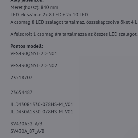
Méret (hossz): 840 mm
LED-ek száma: 2x 8 LED + 2x 10 LED
A csomag 8 LED szalagot tartalmaz, összekapcsolva őket 4 LE
A felsorolt 1 csomag ára tartalmazza az összes LED szalagot,
Pontos modell:
VES430QNYL-2D-N01
VES430QNYL-2D-N02
23518707
23654487
JL.D43081330-078HS-M_V01
JL.D430A1330-078HS-M_V01
SV430A52_A/B
SV430A_87_A/B