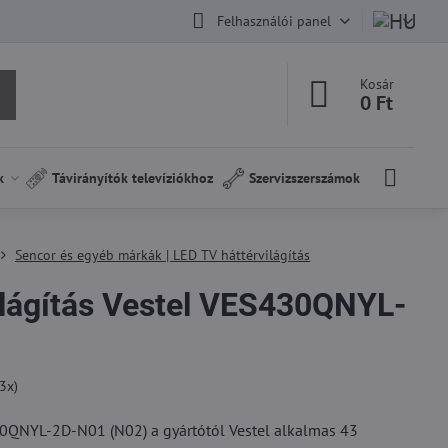
Felhasználói panel
Kosár
0 Ft
k
Távirányítók televíziókhoz
Szervizszerszámok
Sencor és egyéb márkák | LED TV háttérvilágítás
ilágítás Vestel VES430QNYL-
3
x)
30QNYL-2D-N01 (N02) a gyártótól Vestel alkalmas 43