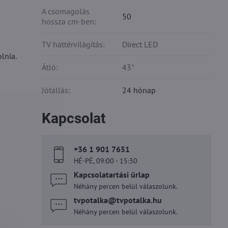
A csomagolás
50
hossza cm-ben:
TV háttérvilágítás:
Direct LED
lnia.
Átló:
43"
Jótállás:
24 hónap
Kapcsolat
+36 1 901 7651
HÉ-PÉ, 09:00 - 15:30
Kapcsolatartási űrlap
Néhány percen belül válaszolunk.
tvpotalka​@tvpotalka​.hu
Néhány percen belül válaszolunk.