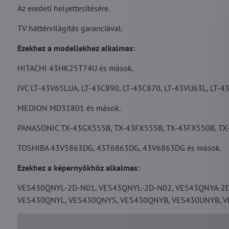
Az eredeti helyettesítésére.
TV háttérvilágítás garanciával.
Ezekhez a modellekhez alkalmas:
HITACHI 43HK25T74U és mások.
JVC LT-43V65LUA, LT-43C890, LT-43C870, LT-43VU63L, LT-4
MEDION MD31801 és mások.
PANASONIC TX-43GX555B, TX-43FX555B, TX-43FX550B, TX
TOSHIBA 43V5863DG, 43T6863DG, 43V6863DG és mások.
Ezekhez a képernyőkhöz alkalmas:
VES430QNYL-2D-N01, VES43QNYL-2D-N02, VES43QNYA-2D
VES430QNYL, VES430QNYS, VES430QNYB, VES430UNYB, V