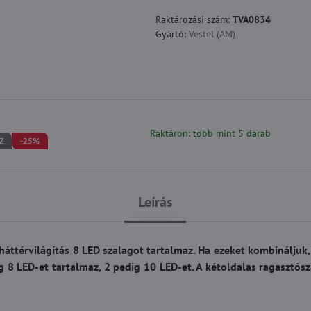
Raktározási szám:
TVA0834
Gyártó:
Vestel (AM)
Raktáron: több mint 5 darab
Z
-25%
Leírás
áttérvilágítás 8 LED szalagot tartalmaz. Ha ezeket kombináljuk,
 8 LED-et tartalmaz, 2 pedig 10 LED-et. A kétoldalas ragasztós