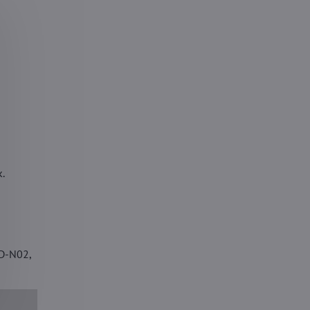
.
D-N02,