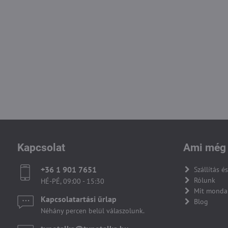
Kapcsolat
Ami még 
+36 1 901 7651
Szállítás és
Rólunk
HÉ-PÉ, 09:00 - 15:30
Mit monda
Kapcsolatartási űrlap
Blog
Néhány percen belül válaszolunk.