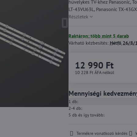
hüvelykes TV-khez Panasonic, To
LT-43VU63L, Panasonic TX-43GX
Részletek
Raktáron: több mint 5 darab
Várható kézbesítés:
Hétfő
26/8/
12 990 Ft
10 228 Ft
ÁFA nélkül
Mennyiségi kedvezmén
1
db:
2-4
db:
5
db
és így tovább
:
Termékre vonatkozó kérdés