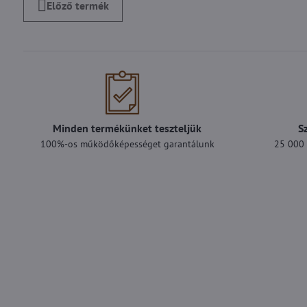
Előző termék
Minden termékünket teszteljük
S
100%-os működőképességet garantálunk
25 000 F