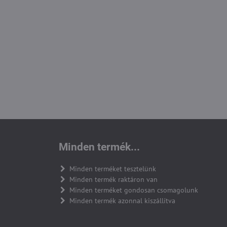
Minden termék...
Minden terméket tesztelünk
Minden termék raktáron van
Minden terméket gondosan csomagolunk
Minden termék azonnal kiszállítva