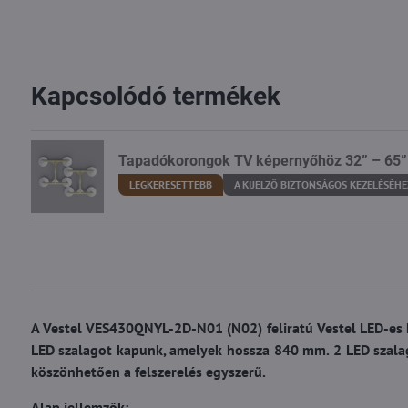
Kapcsolódó termékek
Tapadókorongok TV képernyőhöz 32” – 65”
LEGKERESETTEBB
A KIJELZŐ BIZTONSÁGOS KEZELÉSÉHE
A Vestel VES430QNYL-2D-N01 (N02) feliratú Vestel LED-es h
LED szalagot kapunk, amelyek hossza 840 mm. 2 LED szalag
köszönhetően a felszerelés egyszerű.
Alap jellemzők: