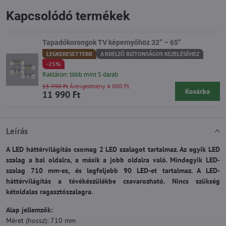
Kapcsolódó termékek
Tapadókorongok TV képernyőhöz 32” – 65”
LEGKERESETTEBB
A KIJELZŐ BIZTONSÁGOS KEZELÉSÉHEZ
-25%
Raktáron: több mint 5 darab
15 990 Ft
Árengedmény 4 000 Ft
Kosárba
11 990 Ft
Leírás
A LED háttérvilágítás csomag 2 LED szalagot tartalmaz. Az egyik LED
szalag a bal oldalra, a másik a jobb oldalra való. Mindegyik LED-
szalag 710 mm-es, és legfeljebb 90 LED-et tartalmaz. A LED-
háttérvilágítás a tévékészülékbe csavarozható. Nincs szükség
kétoldalas ragasztószalagra.
Alap jellemzők:
Méret (hossz): 710 mm