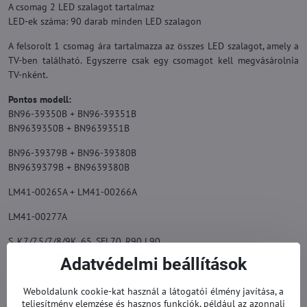
A csomag 2 LED szalagot tartalmaz
LED-ek száma: 90 darab minden LED szalagon
A felsorolt 1 csomag ára tartalmazza az összes LED szalagot, amely a
TV-ben található. Egyszerre csak egy csomagot kell megvásárolnia
TV-nként.
Pontos modell:
BN96-39350B + BN96-39351B
BN9639350B + BN9639351B
BN96-39379B + BN96-39380B
BN9639379B + BN9639380B
LM41-00265A + LM41-00266A
LM41-00277A
S_K7/7.5/7/8/9K_65_SFL70_R90 L90
S K7/7.5/8/9K 65 SFL70 R90 L90
Adatvédelmi beállítások
Az eredeti helyettesítésére.
Weboldalunk cookie-kat használ a látogatói élmény javítása, a
teljesítmény elemzése és hasznos funkciók, például az azonnali
TV háttérvilágítás garanciával.