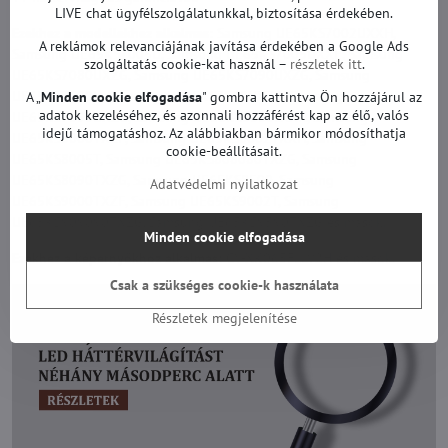
LIVE chat ügyfélszolgálatunkkal, biztosítása érdekében.
Ezekhez a modellekhez alkalmas:
Samsung UE65KS7002UXXH,
A reklámok relevanciájának javítása érdekében a Google Ads
Samsung UE65KS7005U, Samsung UE65KS7005UXXE, Samsung
szolgáltatás cookie-kat használ –
részletek itt
.
UE65KS7080UXZG, Samsung UE65KS7090UXZG, Samsung
UE65KS7500U, Samsung UE65KS7580UXZG, Samsung
A „
Minden cookie elfogadása
" gombra kattintva Ön hozzájárul az
adatok kezeléséhez, és azonnali hozzáférést kap az élő, valós
UE65KS7590UXZG, Samsung UE65KS8000LXXN, Samsung
idejű támogatáshoz. Az alábbiakban bármikor módosíthatja
UE65KS8000TXZF, Samsung UE65KS8002TXXH, Samsung
cookie-beállításait.
UE65KS8005T, Samsung UE65KS808080TXZG, Samsung
UE65KS8090TXZG, Samsung UE65KS8500, Samsung
Adatvédelmi nyilatkozat
UE65KS9000TXZF, Samsung UE65KS9002T, Samsung
UE65KS909090TXZG, Samsung UE65KS9590TXZG és mások.
Minden cookie elfogadása
Ezekhez a képernyőkhöz alkalmas:
CY-XK065FLLV2H és mások.
Csak a szükséges cookie-k használata
Részletek megjelenítése