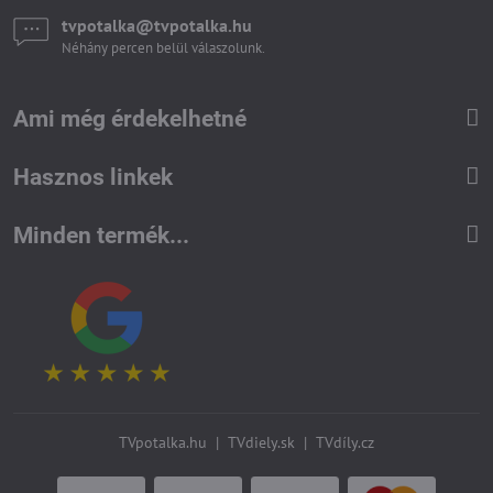
tvpotalka​@tvpotalka​.hu
Néhány percen belül válaszolunk.
Ami még érdekelhetné
Hasznos linkek
Minden termék...
TVpotalka.hu
|
TVdiely.sk
|
TVdíly.cz