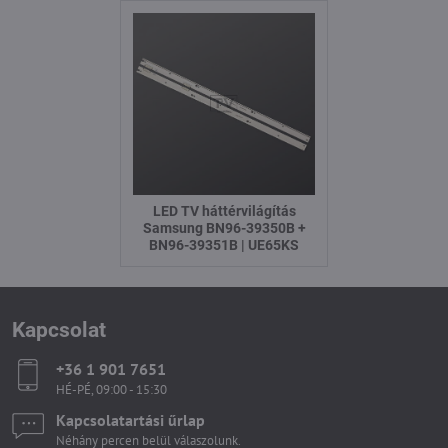
LED TV háttérvilágítás
Samsung BN96-39350B +
BN96-39351B | UE65KS
Kapcsolat
+36 1 901 7651
HÉ-PÉ, 09:00 - 15:30
Kapcsolatartási űrlap
Néhány percen belül válaszolunk.