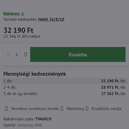
Raktáron: 1
Várható kézbesítés:
Hétfő
26/8/10
32 190 Ft
25 346 Ft
ÁFA nélkül
Kosárba
Mennyiségi kedvezmények
1
db:
32 190 Ft
/db
2-4
db:
28 971 Ft
/db
5
db
és így tovább
:
27 362 Ft
/db
Termékre vonatkozó kérdés
Watchdog
Kiszállítás módja
Raktározási szám:
TVA0819
Gyártó:
Samsung (AM)