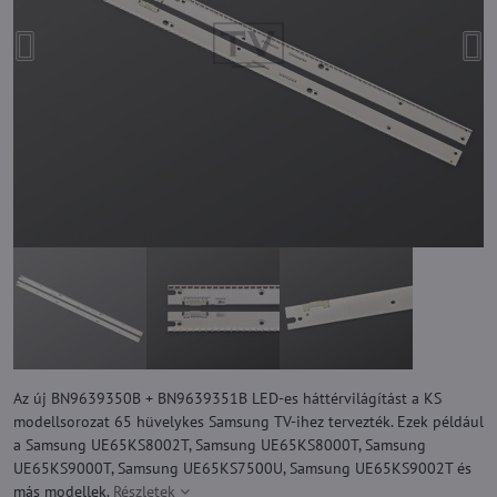
Az új BN9639350B + BN9639351B LED-es háttérvilágítást a KS
modellsorozat 65 hüvelykes Samsung TV-ihez tervezték. Ezek például
a Samsung UE65KS8002T, Samsung UE65KS8000T, Samsung
UE65KS9000T, Samsung UE65KS7500U, Samsung UE65KS9002T és
más modellek.
Részletek