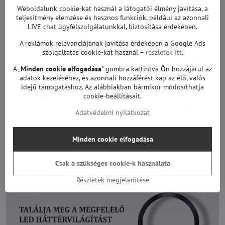
TV háttérvilágítás garanciával.
Weboldalunk cookie-kat használ a látogatói élmény javítása, a
teljesítmény elemzése és hasznos funkciók, például az azonnali
Ezekhez a modellekhez alkalmas:
Samsung UE49K5500AK, Samsung
LIVE chat ügyfélszolgálatunkkal, biztosítása érdekében.
UE49K5500AW, Samsung UE49K5502AK, Samsung UE49K5510AK,
A reklámok relevanciájának javítása érdekében a Google Ads
Samsung UE49K5510AU, Samsung UE49K5510AW, Samsung
szolgáltatás cookie-kat használ –
részletek itt
.
UE49K5572SU, Samsung UE49K5600AK, Samsung UE49K5600AW,
Samsung UE49K5602AK, Samsung UE49K5605AK, Samsung
A „
Minden cookie elfogadása
" gombra kattintva Ön hozzájárul az
adatok kezeléséhez, és azonnali hozzáférést kap az élő, valós
UE49K5670SS, Samsung UE49K5672SU, Samsung UE49K5679SU,
idejű támogatáshoz. Az alábbiakban bármikor módosíthatja
Samsung UE49K6300AK, Samsung UE49K6370SS, Samsung
cookie-beállításait.
UE49K6370SU, Samsung UE49K6372SU, Samsung UE49K6550AU,
Samsung UE49K6550BU, Samsung UE49KU6400U, Samsung
Adatvédelmi nyilatkozat
UE49M5500AU, Samsung UE49M5500AK, Samsung UE49M5572AU,
Samsung UE49M5602AK, Samsung UE49M5672AU, Samsung
Minden cookie elfogadása
UE49M6372AU és mások.
Ezekhez a képernyőkhöz alkalmas:
CY-KK049BGLV1H, CY-
Csak a szükséges cookie-k használata
VK049BGLV1H, CY-VK049BQLV1H, CY-KK049BGLV2H és mások.
Részletek megjelenítése