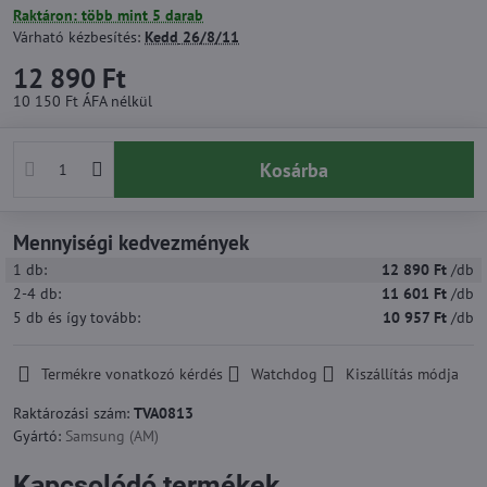
Raktáron: több mint 5 darab
Várható kézbesítés:
Kedd
26/8/11
12 890 Ft
10 150 Ft
ÁFA nélkül
Kosárba
Mennyiségi kedvezmények
1
db:
12 890 Ft
/db
2-4
db:
11 601 Ft
/db
5
db
és így tovább
:
10 957 Ft
/db
Termékre vonatkozó kérdés
Watchdog
Kiszállítás módja
Raktározási szám:
TVA0813
Gyártó:
Samsung (AM)
Kapcsolódó termékek