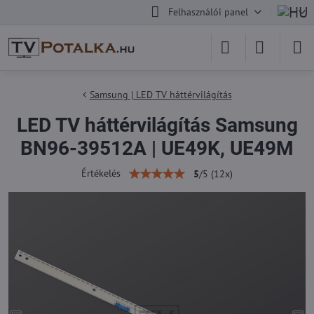
Felhasználói panel
Samsung | LED TV háttérvilágítás
LED TV háttérvilágítás Samsung
BN96-39512A | UE49K, UE49M
Értékelés
5
/
5
(
12
x)