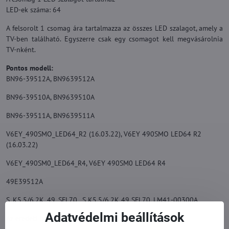
LED-ek száma: 64
A felsorolt 1 csomag ára tartalmazza az összes LED szalagot, amely a
TV-ben található. Egyszerre csak egy csomagot kell megvásárolnia
TV-nként.
Pontos modell:
BN96-39512A, BN9639512A
BN96-39510A, BN9639510A
BN96-39511A, BN9639511A
V6EY_490SMO_LED64_R2 (16.03.22), V6EY 490SMO LED64 R2
(16.03.22)
V6EY_490SM0_LED64_R4, V6EY 490SM0 LED64 R4
49E39512A
S_K5.5/6.2K_49_SFL70 , S K5.5/6.2K 49 SFL70, LM41-00300A
Adatvédelmi beállítások
Az eredeti helyettesítésére.