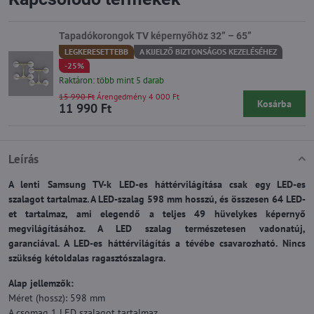
Tapadókorongok TV képernyőhöz 32” – 65”
LEGKERESETTEBB
A KIJELZŐ BIZTONSÁGOS KEZELÉSÉHEZ
-25%
Raktáron: több mint 5 darab
15 990 Ft
Árengedmény 4 000 Ft
Kosárba
11 990 Ft
Leírás
A lenti Samsung TV-k LED-es háttérvilágítása csak egy LED-es
szalagot tartalmaz. A LED-szalag 598 mm hosszú, és összesen 64 LED-
et tartalmaz, ami elegendő a teljes 49 hüvelykes képernyő
megvilágításához. A LED szalag természetesen vadonatúj,
garanciával. A LED-es háttérvilágítás a tévébe csavarozható. Nincs
szükség kétoldalas ragasztószalagra.
Alap jellemzők:
Méret (hossz): 598 mm
A csomag 1 LED szalagot tartalmaz