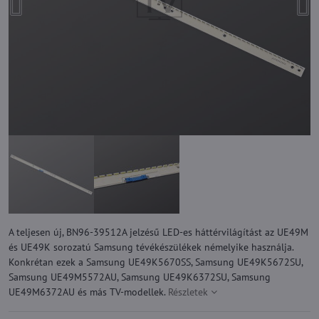
A teljesen új, BN96-39512A jelzésű LED-es háttérvilágítást az UE49M
és UE49K sorozatú Samsung tévékészülékek némelyike használja.
Konkrétan ezek a Samsung UE49K5670SS, Samsung UE49K5672SU,
Samsung UE49M5572AU, Samsung UE49K6372SU, Samsung
UE49M6372AU és más TV-modellek.
Részletek