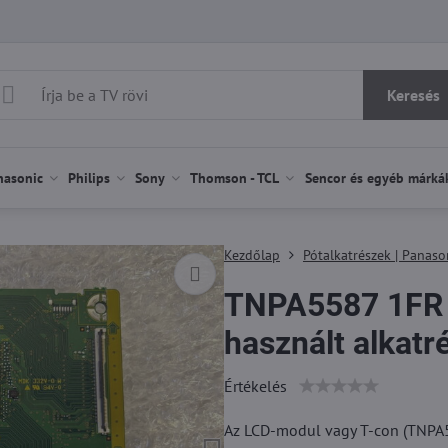
Keresés
nasonic
Philips
Sony
Thomson - TCL
Sencor és egyéb márká
Kezdőlap
Pótalkatrészek | Panaso
TNPA5587 1FR 
használt alkatr
Értékelés
Az LCD-modul vagy T-con (TNPA55