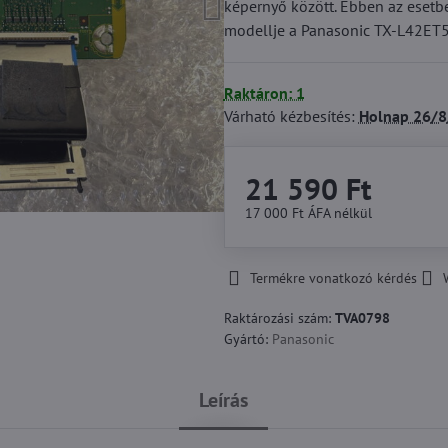
képernyő között. Ebben az esetbe
modellje a Panasonic TX-L42ET
Raktáron: 1
Várható kézbesítés:
Holnap
26/8
21 590 Ft
17 000 Ft
ÁFA nélkül
Termékre vonatkozó kérdés
Raktározási szám:
TVA0798
Gyártó:
Panasonic
Leírás