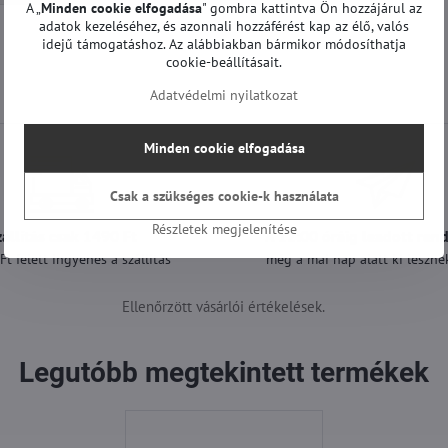
A „
Minden cookie elfogadása
" gombra kattintva Ön hozzájárul az
adatok kezeléséhez, és azonnali hozzáférést kap az élő, valós
idejű támogatáshoz. Az alábbiakban bármikor módosíthatja
cookie-beállításait.
Adatvédelmi nyilatkozat
Minden cookie elfogadása
Csak a szükséges cookie-k használata
Részletek megjelenítése
zállítás csak 1490 Ft
A 12:00 óráig leadott ren
t felett ingyenes a szállítás
még a mai nap alatt ki lesznek
Ellenőrzött vásárlói értékelések.
Legutóbb megtekintett termékek