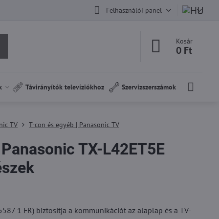
Felhasználói panel
Kosár
0 Ft
k
Távirányítók televíziókhoz
Szervizszerszámok
nic TV
T-con és egyéb | Panasonic TV
Panasonic TX-L42ET5E
észek
87 1 FR) biztosítja a kommunikációt az alaplap és a TV-