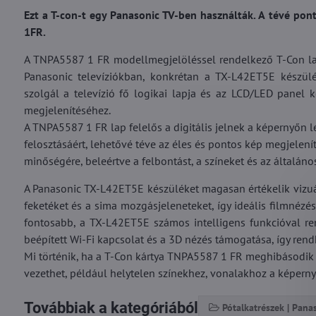
Ezt a T-con-t egy Panasonic TV-ben használták. A tévé po
1FR.
A TNPA5587 1 FR modellmegjelöléssel rendelkező T-Con lap,
Panasonic televíziókban, konkrétan a TX-L42ET5E készülék
szolgál a televízió fő logikai lapja és az LCD/LED panel k
megjelenítéséhez.
A TNPA5587 1 FR lap felelős a digitális jelnek a képernyőn l
felosztásáért, lehetővé téve az éles és pontos kép megjelení
minőségére, beleértve a felbontást, a színeket és az általáno
A Panasonic TX-L42ET5E készüléket magasan értékelik vizuál
feketéket és a sima mozgásjeleneteket, így ideális filmnéz
fontosabb, a TX-L42ET5E számos intelligens funkcióval ren
beépített Wi-Fi kapcsolat és a 3D nézés támogatása, így rend
Mi történik, ha a T-Con kártya TNPA5587 1 FR meghibásodi
vezethet, például helytelen színekhez, vonalakhoz a képerny
Továbbiak a kategóriából
Pótalkatrészek | Pana