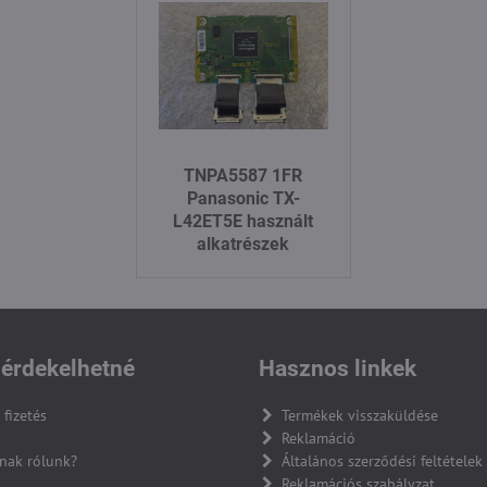
TNPA5587 1FR
Panasonic TX-
L42ET5E használt
alkatrészek
érdekelhetné
Hasznos linkek
 fizetés
Termékek visszaküldése
Reklamáció
nak rólunk?
Általános szerződési feltételek
Reklamációs szabályzat