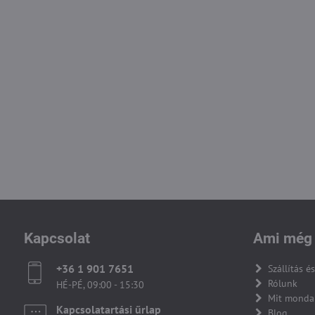
Kapcsolat
Ami még 
+36 1 901 7651
Szállítás és
Rólunk
HÉ-PÉ, 09:00 - 15:30
Mit monda
Kapcsolatartási űrlap
Blog