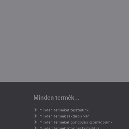
Minden termék...
Minden terméket tesztelünk
Minden termék raktáron van
Minden terméket gondosan csomagolunk
Minden termék azonnal kiszállítva