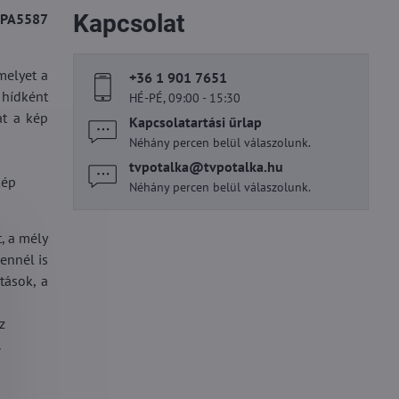
Kapcsolat
TNPA5587
melyet a
+36 1 901 7651
 hídként
HÉ-PÉ, 09:00 - 15:30
át a kép
Kapcsolatartási űrlap
Néhány percen belül válaszolunk.
tvpotalka​@tvpotalka​.hu
kép
Néhány percen belül válaszolunk.
, a mély
ennél is
tások, a
z
.