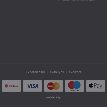
TVpotalka.hu
|
TVdiely.sk
|
TVdíly.cz
Webtérkép