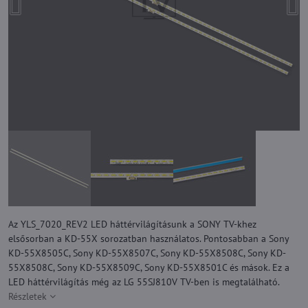
Az YLS_7020_REV2 LED háttérvilágításunk a SONY TV-khez
elsősorban a KD-55X sorozatban használatos. Pontosabban a Sony
KD-55X8505C, Sony KD-55X8507C, Sony KD-55X8508C, Sony KD-
55X8508C, Sony KD-55X8509C, Sony KD-55X8501C és mások. Ez a
LED háttérvilágítás még az LG 55SJ810V TV-ben is megtalálható.
Részletek