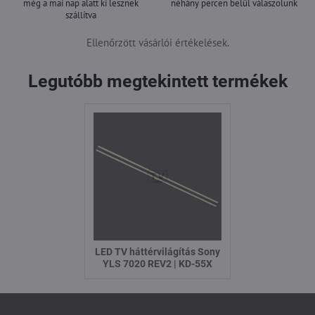
még a mai nap alatt ki lesznek
néhány percen belül válaszolunk
szállítva
Ellenőrzött vásárlói értékelések.
Legutóbb megtekintett termékek
LED TV háttérvilágítás Sony
YLS 7020 REV2 | KD-55X