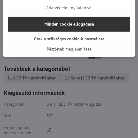
Adatvédelmi nyilatkozat
Minden cookie elfogadása
Csak a szükséges cookie-k használata
Részletek megjelenítése
Továbbiak a kategóriából
LED TV háttérvilágítás
Sony | LED TV háttérvilágítás
Kiegészítő információk
Kategóriák:
Sony | LED TV háttérvilágítás
Átló:
55"
A csomagolás
63
hossza cm-ben: