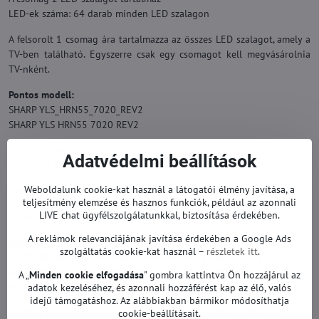
LED-ek száma: 64 darab minden LED szalagon
A felsorolt 1 csomag ára tartalmazza az összes LED szalagot, amely a
TV-ben található. Egyszerre csak egy csomagot kell megvásárolnia
TV-nként.
Pontos modell:
SHARP YLS_HRN55_7020_REV2
SHARP YLS HRN55 7020 REV2
YLS_7020_REV2
Adatvédelmi beállítások
YLS 7020 REV2
Weboldalunk cookie-kat használ a látogatói élmény javítása, a
Az eredeti helyettesítésére.
teljesítmény elemzése és hasznos funkciók, például az azonnali
LIVE chat ügyfélszolgálatunkkal, biztosítása érdekében.
TV háttérvilágítás garanciával.
A reklámok relevanciájának javítása érdekében a Google Ads
Ezekhez a modellekhez alkalmas:
Sony KD-55X8005C, Sony KD-
szolgáltatás cookie-kat használ –
részletek itt
.
55X8500, Sony KD-55X8501C, Sony KD-55X8505C, Sony KD-
55X8507C, Sony KD-55X8508C, Sony KD-55X8509C, Sony KD-
A „
Minden cookie elfogadása
" gombra kattintva Ön hozzájárul az
55X9005C, Sony KD-55X9305C és mások.
adatok kezeléséhez, és azonnali hozzáférést kap az élő, valós
idejű támogatáshoz. Az alábbiakban bármikor módosíthatja
Ezekhez a képernyőkhöz alkalmas:
YOUNGLIGHTING SYV5541
cookie-beállításait.