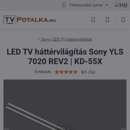
Felhasználói panel
Sony | LED TV háttérvilágítás
LED TV háttérvilágítás Sony YLS
7020 REV2 | KD-55X
Értékelés
5
/
5
(
3
x)