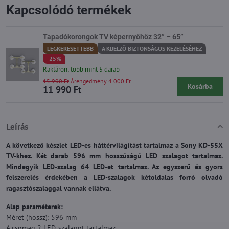
Kapcsolódó termékek
Tapadókorongok TV képernyőhöz 32” – 65”
LEGKERESETTEBB
A KIJELZŐ BIZTONSÁGOS KEZELÉSÉHEZ
-25%
Raktáron: több mint 5 darab
15 990 Ft
Árengedmény 4 000 Ft
Kosárba
11 990 Ft
Leírás
A következő készlet LED-es háttérvilágítást tartalmaz a Sony KD-55X
TV-khez. Két darab 596 mm hosszúságú LED szalagot tartalmaz.
Mindegyik LED-szalag 64 LED-et tartalmaz. Az egyszerű és gyors
felszerelés érdekében a LED-szalagok kétoldalas forró olvadó
ragasztószalaggal vannak ellátva.
Alap paraméterek:
Méret (hossz): 596 mm
A csomag 2 LED-szalagot tartalmaz