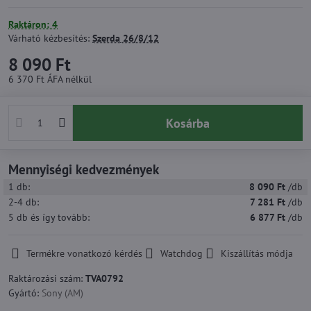
Raktáron: 4
Várható kézbesítés:
Szerda
26/8/12
8 090 Ft
6 370 Ft
ÁFA nélkül
Kosárba
Mennyiségi kedvezmények
1
db:
8 090 Ft
/db
2-4
db:
7 281 Ft
/db
5
db
és így tovább
:
6 877 Ft
/db
Termékre vonatkozó kérdés
Watchdog
Kiszállítás módja
Raktározási szám:
TVA0792
Gyártó:
Sony (AM)