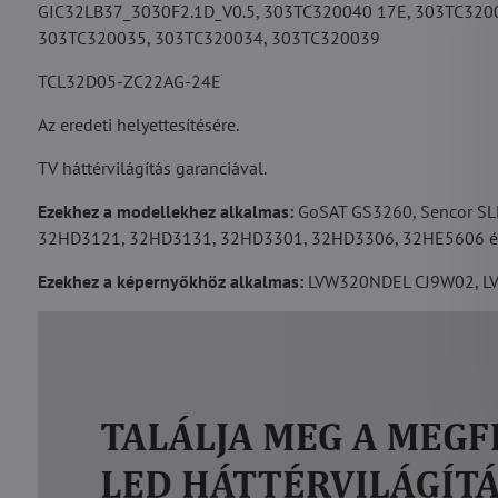
GIC32LB37_3030F2.1D_V0.5, 303TC320040 17E, 303TC320
303TC320035, 303TC320034, 303TC320039
TCL32D05-ZC22AG-24E
Az eredeti helyettesítésére.
TV háttérvilágítás garanciával.
Ezekhez a modellekhez alkalmas:
GoSAT GS3260, Sencor SL
32HD3121, 32HD3131, 32HD3301, 32HD3306, 32HE5606 é
Ezekhez a képernyőkhöz alkalmas:
LVW320NDEL CJ9W02, LV