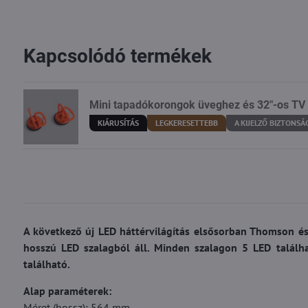
Kapcsolódó termékek
Mini tapadókorongok üveghez és 32"-os TV
KIÁRUSÍTÁS
LEGKERESETTEBB
A KIJELZŐ BIZTONSÁ
A következő új LED háttérvilágítás elsősorban Thomson és
hosszú LED szalagból áll. Minden szalagon 5 LED találha
található.
Alap paraméterek:
Méret (hossz): 564 mm