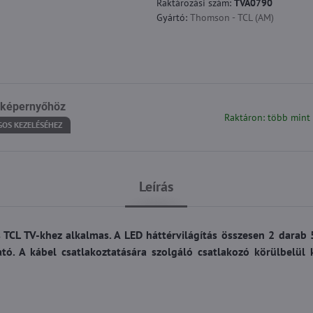
Raktározási szám:
TVA0790
Gyártó:
Thomson - TCL (AM)
 képernyőhöz
Raktáron: több mint
GOS KEZELÉSÉHEZ
Leírás
 TCL TV-khez alkalmas. A LED háttérvilágítás összesen 2 dara
tó. A kábel csatlakoztatására szolgáló csatlakozó körülbelül