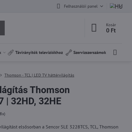
Felhasználói panel
Kosár
0 Ft
k
Távirányítók televíziókhoz
Szervizszerszámok
Thomson - TCL | LED TV háttérvilágítás
ilágítás Thomson
 | 32HD, 32HE
8
x)
világítást elsősorban a Sencor SLE 3228TCS, TCL, Thomson