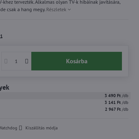
ez tervezték. Alkalmas olyan TV-k hibáinak javítására,
de csak a hang megy.
Részletek
1
Kosárba
yek
3 490 Ft
/db
3 141 Ft
/db
2 967 Ft
/db
Watchdog
Kiszállítás módja