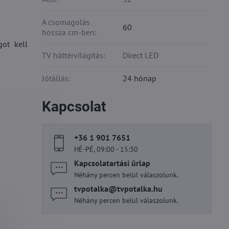
A csomagolás
60
hossza cm-ben:
got kell
TV háttérvilágítás:
Direct LED
Jótállás:
24 hónap
Kapcsolat
+36 1 901 7651
HÉ-PÉ, 09:00 - 15:30
Kapcsolatartási űrlap
Néhány percen belül válaszolunk.
tvpotalka​@tvpotalka​.hu
Néhány percen belül válaszolunk.