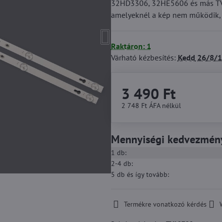
32HD3306, 32HE5606 és más TV-kh
amelyeknél a kép nem működik, 
Raktáron: 1
Várható kézbesítés:
Kedd
26/8/1
3 490 Ft
2 748 Ft
ÁFA nélkül
Mennyiségi kedvezmén
1
db:
2-4
db:
5
db
és így tovább
:
Termékre vonatkozó kérdés