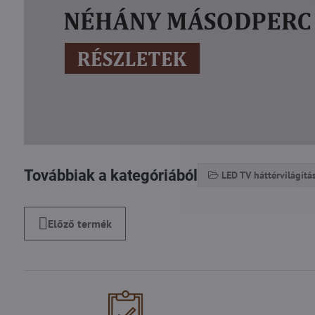
Továbbiak a kategóriából
LED TV háttérvilágítá
Előző termék