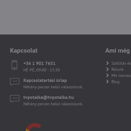
Kapcsolat
Ami még 
+36 1 901 7651
Szállítás és
Rólunk
HÉ-PÉ, 09:00 - 15:30
Mit monda
Kapcsolatartási űrlap
Blog
Néhány percen belül válaszolunk.
tvpotalka​@tvpotalka​.hu
Néhány percen belül válaszolunk.