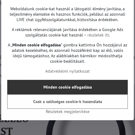
040E 19, 303TC320042 24, 303TC320047 24E, 303TC320047E,
Weboldalunk cookie-kat használ a látogatói élmény javítása, a
teljesítmény elemzése és hasznos funkciók, például az azonnali
LIVE chat ügyfélszolgálatunkkal, biztosítása érdekében.
A reklámok relevanciájának javítása érdekében a Google Ads
szolgáltatás cookie-kat használ –
részletek itt
.
A „
Minden cookie elfogadása
" gombra kattintva Ön hozzájárul az
adatok kezeléséhez, és azonnali hozzáférést kap az élő, valós
idejű támogatáshoz. Az alábbiakban bármikor módosíthatja
E3228TCS, Strong SRT32HB3003, Thomson TCL 32A610, 32HD31
cookie-beállításait.
s mások.
Adatvédelmi nyilatkozat
W320CSDX és mások.
Minden cookie elfogadása
Csak a szükséges cookie-k használata
Részletek megjelenítése