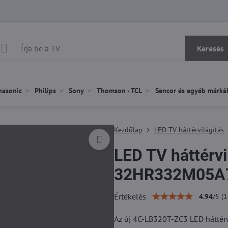
Keresés
nasonic
Philips
Sony
Thomson - TCL
Sencor és egyéb márká
Kezdőlap
LED TV háttérvilágítás
LED TV háttérv
32HR332M05A7
Értékelés
4.94
/
5
(
1
Az új 4C-LB320T-ZC3 LED háttér