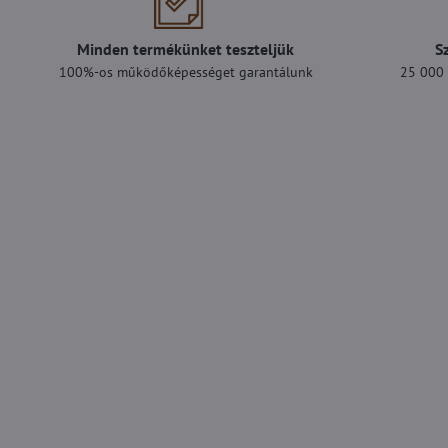
Minden termékünket teszteljük
S
100%-os működőképességet garantálunk
25 000 F