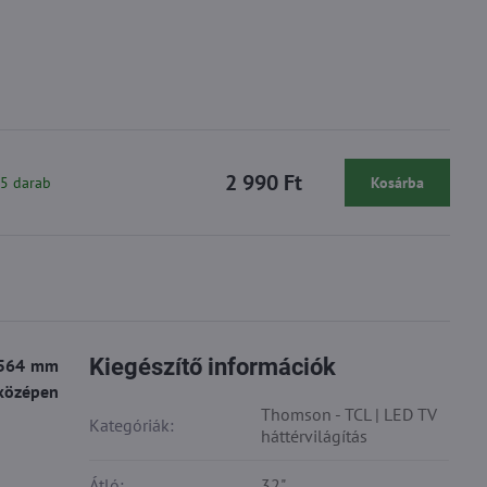
2 990 Ft
 5 darab
Kosárba
Kiegészítő információk
b 564 mm
 középen
Thomson - TCL | LED TV
Kategóriák:
háttérvilágítás
Átló:
32"