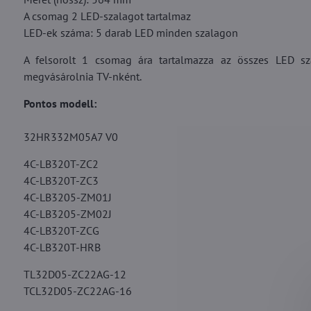
A csomag 2 LED-szalagot tartalmaz
LED-ek száma: 5 darab LED minden szalagon
A felsorolt 1 csomag ára tartalmazza az összes LED sz
megvásárolnia TV-nként.
Pontos modell:
32HR332M05A7 V0
4C-LB320T-ZC2
4C-LB320T-ZC3
4C-LB3205-ZM01J
4C-LB3205-ZM02J
4C-LB320T-ZCG
4C-LB320T-HRB
TL32D05-ZC22AG-12
TCL32D05-ZC22AG-16