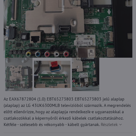
Az EAX67872804 (1.0) EBT65273803 EBT65273803 jelű alaplap
(alaplap) az LG 43UK6300MLB televízióból származik. A megrendelés
előtt ellenőrizze, hogy az alaplapja rendelkezik-e ugyanazokkal a
csatlakozókkal a képernyőről érkező kábelek csatlakoztatásához.
Kétféle - szélesebb és vékonyabb - kábelt gyártanak.
Részletek