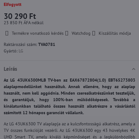
Elfogyott
30 290 Ft
23 850 Ft
ÁFA nélkül
Termékre vonatkozó kérdés
Watchdog
Kiszállítás módja
Raktározási szám:
TVA0781
Gyártó:
LG
Leírás
Az LG 43UK6300MLB TV-ben az EAX67872804(1.0) EBT65273803
alaplapmodellünket használtuk. Annak ellenére, hogy az alaplap
használt, nem kell aggódnia. Minden cserealkatrészünket teszteljük,
és garantáljuk, hogy 100%-ban működőképesek. Továbbá a
kínálatunkban található összes használt alkatrészre a vásárlástól
számított 12 hónapos garanciát vállalunk.
Az LG 43UK6300 TV alaplapja az a kulcsfontosságú alkatrész, amely a
TV összes funkcióját vezérli. Az LG 43UK6300 egy 43 hüvelykes 4K
UHD Smart TV, amely kiváló képminőséget és a legkülönbözőbb