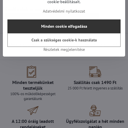
cookie-beállításait.
Továbbiak a kategóriából
Adatvédelmi nyilatkozat
Pótalkatrészek | LG TV
Alaplapok | LG TV
Minden cookie elfogadása
Csak a szükséges cookie-k használata
Előző termék
Következő termék
Részletek megjelenítése
Minden termékünket
Szállítás csak 1490 Ft
teszteljük
25 000 Ft felett ingyenes a szállítás
100%-os működőképességet
garantálunk
A 12:00 óráig leadott
Ügyfélszolgálat a hét minden
rendeléseket
napján