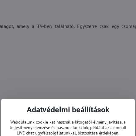
alagot, amely a TV-ben található. Egyszerre csak egy csoma
Adatvédelmi beállítások
Weboldalunk cookie-kat használ a látogatói élmény javítása, a
teljesítmény elemzése és hasznos funkciók, például az azonnali
LIVE chat ügyfélszolgálatunkkal, biztosítása érdekében.