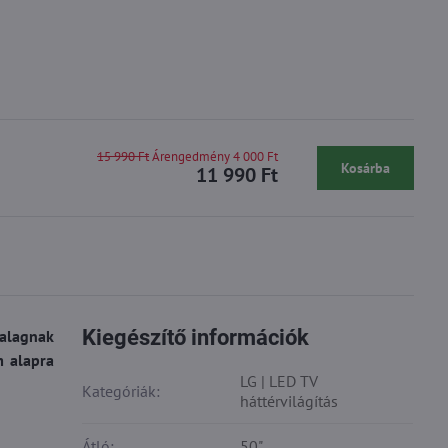
15 990 Ft
Árengedmény 4 000 Ft
Kosárba
11 990 Ft
Kiegészítő információk
zalagnak
m alapra
LG | LED TV
Kategóriák:
háttérvilágítás
Átló:
50"