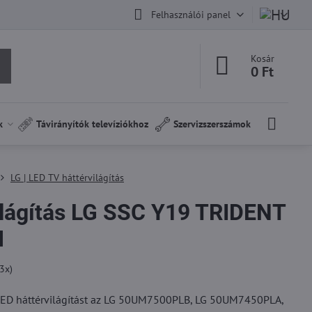
Felhasználói panel
Kosár
0 Ft
k
Távirányítók televíziókhoz
Szervizszerszámok
LG | LED TV háttérvilágítás
ilágítás LG SSC Y19 TRIDENT
M
3
x)
LED háttérvilágítást az LG 50UM7500PLB, LG 50UM7450PLA,