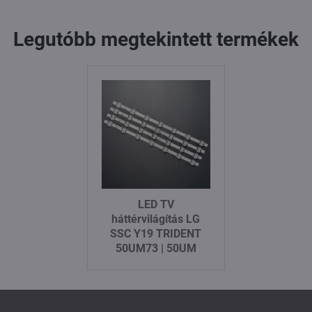
Legutóbb megtekintett termékek
LED TV
háttérvilágítás LG
SSC Y19 TRIDENT
50UM73 | 50UM