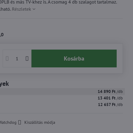
 és más TV-khez is. A csomag 4 db szalagot tartalmaz.
lható.
Részletek
10
Kosárba
yek
14 890 Ft
/db
13 401 Ft
/db
12 657 Ft
/db
Watchdog
Kiszállítás módja