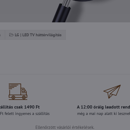
s
LG | LED TV háttérvilágítás
zállítás csak 1490 Ft
A 12:00 óráig leadott ren
t felett ingyenes a szállítás
még a mai nap alatt ki lesznek
Ellenőrzött vásárlói értékelések.