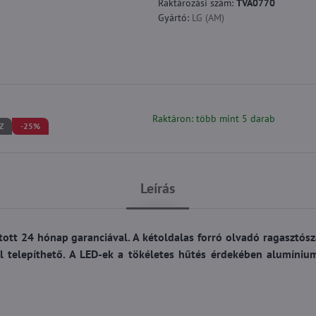
Raktározási szám:
TVA0770
Gyártó:
LG (AM)
Raktáron: több mint 5 darab
Z
-25%
Leírás
ított 24 hónap garanciával. A kétoldalas forró olvadó ragasztós
l telepíthető. A LED-ek a tökéletes hűtés érdekében alumíniu