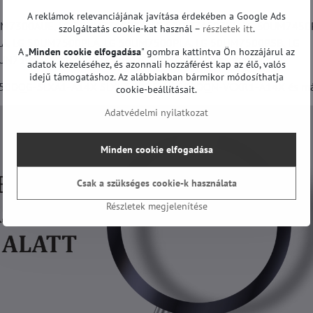
A reklámok relevanciájának javítása érdekében a Google Ads
UM7300AUE, LG 50UM7360PSA, LG 50UM74507LA, LG 50UM7450P
szolgáltatás cookie-kat használ –
részletek itt
.
A, LG 50UM7500PLA, LG 50UM7500PLA, LG 50UM7500PSB, LG
A „
Minden cookie elfogadása
" gombra kattintva Ön hozzájárul az
N73003LA, LG 50UQ7500, LG 50UP75003LF és mások.
adatok kezeléséhez, és azonnali hozzáférést kap az élő, valós
idejű támogatáshoz. Az alábbiakban bármikor módosíthatja
0DQG-SLXA1-A14X SLXL3-A125, HC500DQN-VCXR1-A14X és má
cookie-beállításait.
Adatvédelmi nyilatkozat
Minden cookie elfogadása
Csak a szükséges cookie-k használata
Részletek megjelenítése