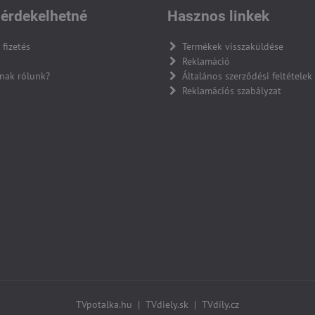
érdekelhetné
Hasznos linkek
 fizetés
Termékek visszaküldése
Reklamáció
nak rólunk?
Általános szerződési feltételek
Reklamációs szabályzat
TVpotalka.hu
|
TVdiely.sk
|
TVdíly.cz