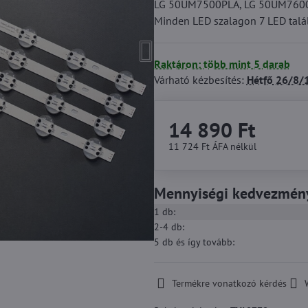
LG 50UM7500PLA, LG 50UM7600PLB
Minden LED szalagon 7 LED talá
Raktáron: több mint 5 darab
Várható kézbesítés:
Hétfő
26/8/
14 890 Ft
11 724 Ft
ÁFA nélkül
Mennyiségi kedvezmén
1
db:
2-4
db:
5
db
és így tovább
:
Termékre vonatkozó kérdés