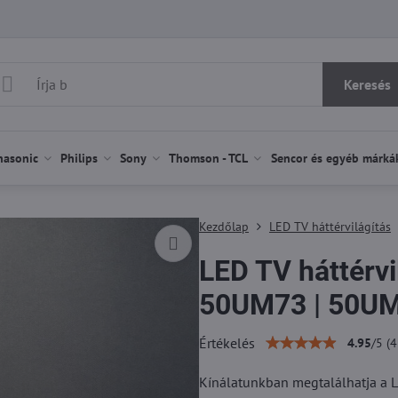
Keresés
nasonic
Philips
Sony
Thomson - TCL
Sencor és egyéb márká
Kezdőlap
LED TV háttérvilágítás
LED TV háttérv
50UM73 | 50U
Értékelés
4.95
/
5
(
4
Kínálatunkban megtalálhatja a 