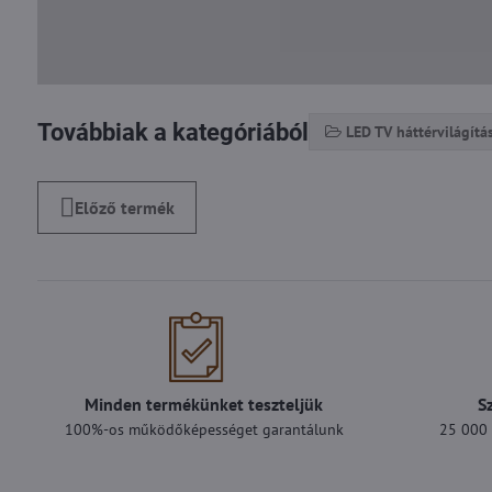
Továbbiak a kategóriából
LED TV háttérvilágítá
Előző termék
Minden termékünket teszteljük
S
100%-os működőképességet garantálunk
25 000 F