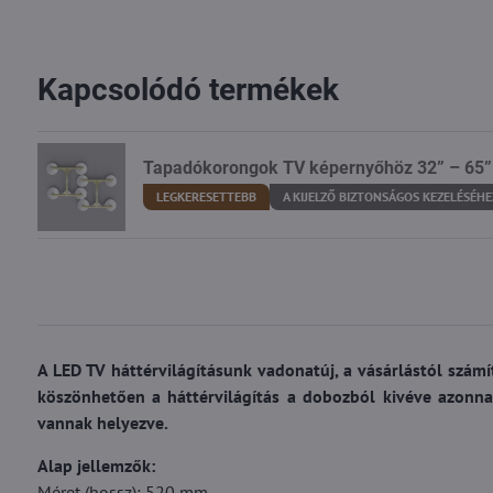
Kapcsolódó termékek
Tapadókorongok TV képernyőhöz 32” – 65”
LEGKERESETTEBB
A KIJELZŐ BIZTONSÁGOS KEZELÉSÉHE
A LED TV háttérvilágításunk vadonatúj, a vásárlástól szám
köszönhetően a háttérvilágítás a dobozból kivéve azonna
vannak helyezve.
Alap jellemzők:
Méret (hossz): 520 mm