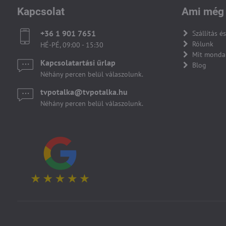
Kapcsolat
Ami még 
+36 1 901 7651
Szállítás és
Rólunk
HÉ-PÉ, 09:00 - 15:30
Mit monda
Kapcsolatartási űrlap
Blog
Néhány percen belül válaszolunk.
tvpotalka​@tvpotalka​.hu
Néhány percen belül válaszolunk.