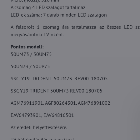
A csomag 4 LED szalagot tartalmaz
LED-ek száma: 7 darab minden LED szalagon
A felsorolt 1 csomag ára tartalmazza az összes LED sz
megvásárolnia TV-nként.
Pontos modell:
50UM73 / 50UM75
50UN73 / 50UP75
SSC_Y19_TRIDENT_50UM73_REV00_180705
SSC Y19 TRIDENT 50UM73 REV00 180705
AGM76911901, AGF80264301, AGM76891002
EAV64793901, EAV64816501
Az eredeti helyettesítésére.
TV háttérvilágítás garanciával.