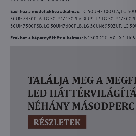
Ezekhez a modellekhez alkalmas:
LG 50UM73003LA, LG 50
50UM7450PLA, LG 50UM7450PLA.BEUSLJP, LG 50UM7500PL
50UM7500PSB, LG 50UM7600PLB, LG 50UN6950ZUF, LG 50U
Ezekhez a képernyőkhöz alkalmas:
NC500DQG-VXHX3, HC55