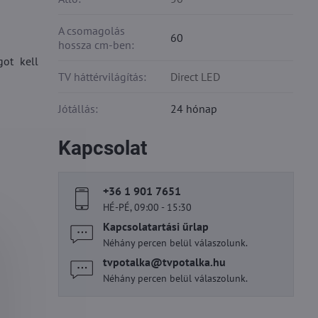
A csomagolás
60
hossza cm-ben:
got kell
TV háttérvilágítás:
Direct LED
Jótállás:
24 hónap
Kapcsolat
+36 1 901 7651
HÉ-PÉ, 09:00 - 15:30
Kapcsolatartási űrlap
Néhány percen belül válaszolunk.
tvpotalka​@tvpotalka​.hu
Néhány percen belül válaszolunk.