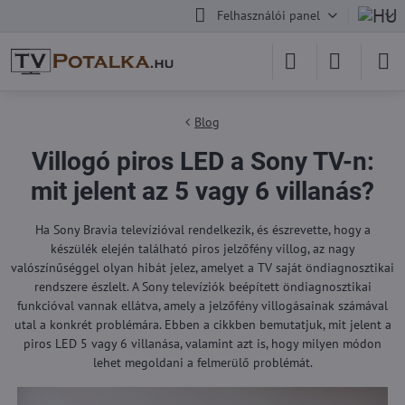
Felhasználói panel
Blog
Villogó piros LED a Sony TV-n:
mit jelent az 5 vagy 6 villanás?
Ha Sony Bravia televízióval rendelkezik, és észrevette, hogy a
készülék elején található piros jelzőfény villog, az nagy
valószínűséggel olyan hibát jelez, amelyet a TV saját öndiagnosztikai
rendszere észlelt. A Sony televíziók beépített öndiagnosztikai
funkcióval vannak ellátva, amely a jelzőfény villogásainak számával
utal a konkrét problémára. Ebben a cikkben bemutatjuk, mit jelent a
piros LED 5 vagy 6 villanása, valamint azt is, hogy milyen módon
lehet megoldani a felmerülő problémát.