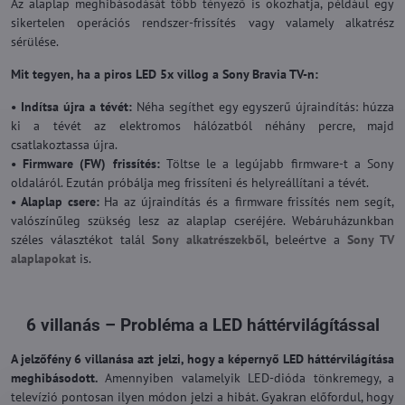
Az alaplap meghibásodását több tényező is okozhatja, például egy
sikertelen operációs rendszer-frissítés vagy valamely alkatrész
sérülése.
Mit tegyen, ha a piros LED 5x villog a Sony Bravia TV-n:
• Indítsa újra a tévét:
Néha segíthet egy egyszerű újraindítás: húzza
ki a tévét az elektromos hálózatból néhány percre, majd
csatlakoztassa újra.
• Firmware (FW) frissítés:
Töltse le a legújabb firmware-t a Sony
oldaláról. Ezután próbálja meg frissíteni és helyreállítani a tévét.
• Alaplap csere:
Ha az újraindítás és a firmware frissítés nem segít,
valószínűleg szükség lesz az alaplap cseréjére. Webáruházunkban
széles választékot talál
Sony alkatrészekből
, beleértve a
Sony TV
alaplapokat
is.
6 villanás – Probléma a LED háttérvilágítással
A jelzőfény 6 villanása azt jelzi, hogy a képernyő LED háttérvilágítása
meghibásodott.
Amennyiben valamelyik LED-dióda tönkremegy, a
televízió pontosan ilyen módon jelzi a hibát. Gyakran előfordul, hogy