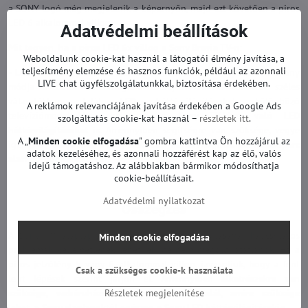
a SONY logó még megjelenik a képernyőn, majd ezt követően a piros
LED 6 alkalommal villog.
Adatvédelmi beállítások
Mit tegyen, ha a piros LED 6x villog a Sony Bravia TV-n:
Weboldalunk cookie-kat használ a látogatói élmény javítása, a
teljesítmény elemzése és hasznos funkciók, például az azonnali
• LED háttérvilágítás cseréje:
A hiba elhárításának egyetlen hatékony
LIVE chat ügyfélszolgálatunkkal, biztosítása érdekében.
módja a LED háttérvilágítás cseréje. Webáruházunkban széles
választékban talál
LED háttérvilágításokat
különböző
A reklámok relevanciájának javítása érdekében a Google Ads
televíziómodellekhez, beleértve a
Sony TV-khez való LED
szolgáltatás cookie-kat használ –
részletek itt
.
háttérvilágításokat is
. Amennyiben segítségre van szüksége, vegye
A „
Minden cookie elfogadása
" gombra kattintva Ön hozzájárul az
igénybe „
Találja meg a megfelelő LED háttérvilágítást pár másodperc
adatok kezeléséhez, és azonnali hozzáférést kap az élő, valós
alatt
" szolgáltatásunkat.
idejű támogatáshoz. Az alábbiakban bármikor módosíthatja
cookie-beállításait.
Adatvédelmi nyilatkozat
Összegzés
A Sony TV alaplapjával vagy LED háttérvilágításával kapcsolatos
Minden cookie elfogadása
problémák kellemetlenek lehetnek, de nem megoldhatatlanok. Ha a
piros jelzőfény 5 vagy 6 alkalommal villog, javasoljuk, hogy a fent
Csak a szükséges cookie-k használata
leírt lépések szerint járjon el.
Amennyiben alkatrészekre van
Részletek megjelenítése
szüksége, webáruházunkban mindent megtalál, amire szüksége
lehet, a
Sony alaplapoktól
egészen a
Sony LED háttérvilágításokig
.