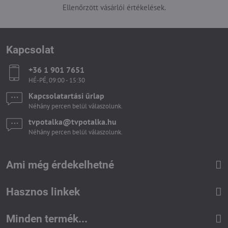
Ellenőrzött vásárlói értékelések.
Kapcsolat
+36 1 901 7651
HÉ-PÉ, 09:00 - 15:30
Kapcsolatartási űrlap
Néhány percen belül válaszolunk.
tvpotalka​@tvpotalka​.hu
Néhány percen belül válaszolunk.
Ami még érdekelhetné
Hasznos linkek
Minden termék...