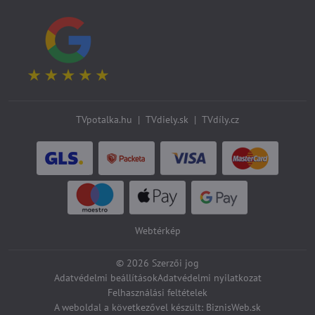
TVpotalka.hu
|
TVdiely.sk
|
TVdíly.cz
Webtérkép
©
2026
Szerzői jog
Adatvédelmi beállítások
Adatvédelmi nyilatkozat
Felhasználási feltételek
A weboldal a következővel készült:
BiznisWeb.sk