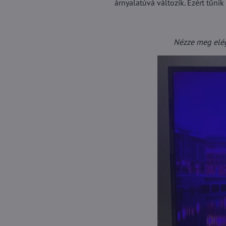
árnyalatúvá változik. Ezért tűnik
Nézze meg elége