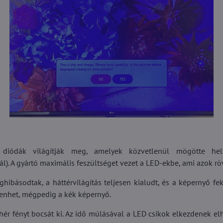
D diódák világítják meg, amelyek közvetlenül mögötte h
ál). A gyártó maximális feszültséget vezet a LED-ekbe, ami azok r
básodtak, a háttérvilágítás teljesen kialudt, és a képernyő fe
enhet, mégpedig a kék képernyő.
ehér fényt bocsát ki. Az idő múlásával a LED csíkok elkezdenek el