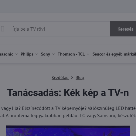
Keresés
nasonic
Philips
Sony
Thomson - TCL
Sencor és egyéb márká
Kezdőlap
Blog
Tanácsadás: Kék kép a TV-n
 vagy lila? Elszíneződött a TV képernyője? Valószínűleg LED háttérv
al. A probléma leggyakrabban például LG vagy Samsung készüléke