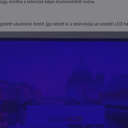
 úgy, mintha a televízió képe elszíneződött volna.
dett vásárlónk fotóit. Így nézett ki a televíziója az eredeti LED hát