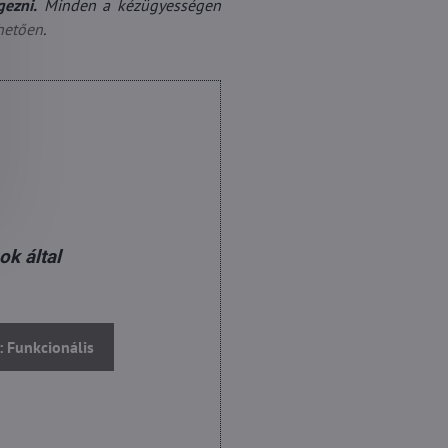
gezni.
Minden a kézügyességen
hetően
.
ok által
: Funkcionális