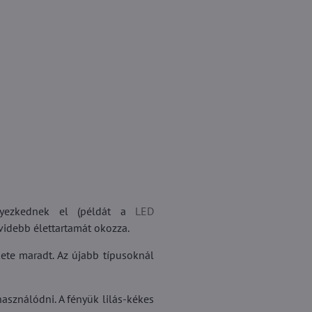
elyezkednek el (példát a
LED
övidebb élettartamát okozza.
kete maradt. Az újabb típusoknál
használódni. A fényük lilás-kékes