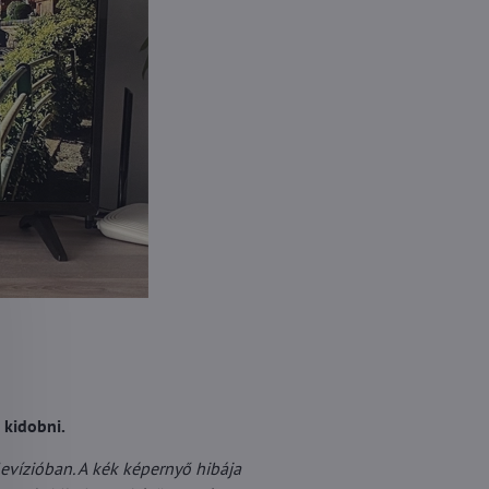
 kidobni.
evízióban. A kék képernyő hibája