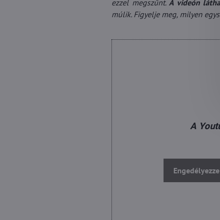
ezzel megszűnt.
A videón látha
múlik. Figyelje meg, milyen egys
A Youtu
Engedélyezze