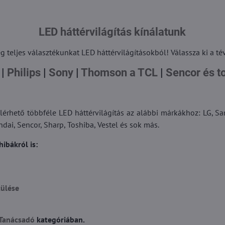
LED háttérvilágítás kínálatunk
g teljes választékunkat LED háttérvilágításokból! Válassza ki a tév
|
Philips
|
Sony
|
Thomson a TCL
|
Sencor és t
lérhető többféle LED háttérvilágítás az alábbi márkákhoz: LG, Sa
i, Sencor, Sharp, Toshiba, Vestel és sok más.
hibákról is:
tülése
 Tanácsadó
kategóriában.