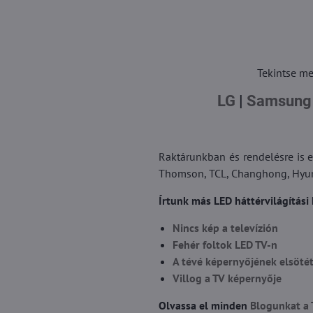
Tekintse me
LG
|
Samsung
Raktárunkban és rendelésre is e
Thomson, TCL, Changhong, Hyunda
Írtunk más LED háttérvilágítási 
Nincs kép a televízión
Fehér foltok LED TV-n
A tévé képernyőjének elsöté
Villog a TV képernyője
Olvassa el minden
Blogunkat a