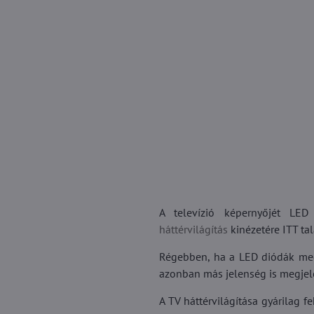
A televízió képernyőjét LE
háttérvilágítás
kinézetére ITT tal
Régebben, ha a LED diódák meghi
azonban más jelenség is megjel
A TV háttérvilágítása gyárilag f