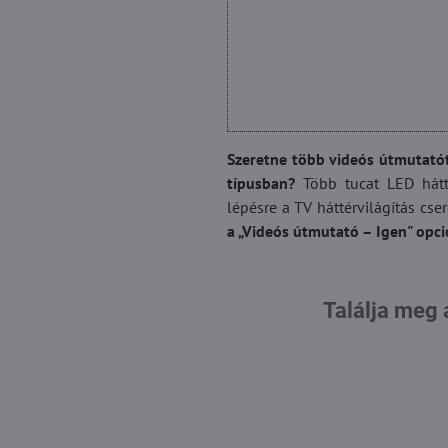
Szeretne több videós útmutatót
típusban?
Több tucat LED hátté
lépésre a TV háttérvilágítás cser
a „Videós útmutató – Igen" opci
Találja meg 