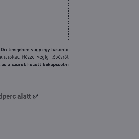
z Ön tévéjében vagy egy hasonló
utatókat. Nézze végig lépésről
 és a szűrők között bekapcsolni
dperc alatt
✅