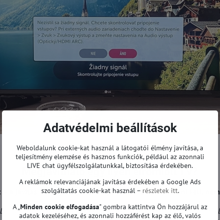
Adatvédelmi beállítások
Weboldalunk cookie-kat használ a látogatói élmény javítása, a
teljesítmény elemzése és hasznos funkciók, például az azonnali
LIVE chat ügyfélszolgálatunkkal, biztosítása érdekében.
Megjavítható egy ilyen elromlott TV?
A reklámok relevanciájának javítása érdekében a Google Ads
szolgáltatás cookie-kat használ –
részletek itt
.
– a javítás mindig megéri. Az ilyen televíziókat javítani kell, nem
A „
Minden cookie elfogadása
" gombra kattintva Ön hozzájárul az
 LG
LC43490059A
LED háttérvilágítás cseréjét egy LG 43LJ5500 tel
adatok kezeléséhez, és azonnali hozzáférést kap az élő, valós