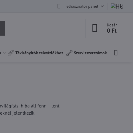
Felhasználói panel
Kosár
0 Ft
k
Távirányítók televíziókhoz
Szervizszerszámok
ilágítási hiba áll fenn + lenti
knél jelentkezik.