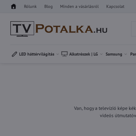
Rólunk
Blog
Minden a vásárlásról
Kapcsolat
LED háttérvilágítás
Alkatrészek | LG
Samsung
Pa
Van, hogy a televízió képe kék
videós útmutatóv