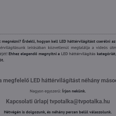
 megnézni? Érdekli, hogyan kell LED háttérvilágítást cserélni a
rvilágításunk leírásában közvetlenül megtalálja a videós útm
éjét!
Ehhez elegendő megnyitni a
LED háttérvilágítás
kategóriát,
ót.
a megfelelő LED háttérvilágítást néhány máso
Nagyon egyszerű:
Írjon nekünk.
Kapcsolati űrlap
|
tvpotalka@tvpotalka.hu
Hétvégén is dolgozunk, és néhány percen belül válaszolunk.